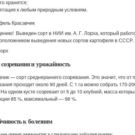
го хранится;
птация к любым природным условиям.
фель Красавчик
дению! Выведен сорт в НИИ им. А. Г. Лорха, который работал
оположником выведения новых сортов картофеля в СССР.
Лорх
 созревания и урожайность
вчик — сорт среднераннего созревания. Это значит, что от
вания проходит около 90 дней. С 1 га можно собрать 170-2
а. На одном кусте созревает от 5 до 10 клубней, масса кото
кции 85 %, максимальный — 98 %.
йчивость к болезням
ние имеет иммунитет к следующим заболеваниям: