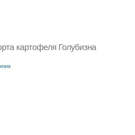
орта картофеля Голубизна
бизна