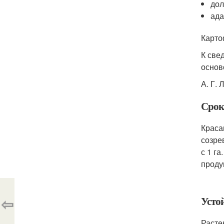
дол
ада
Карто
К све
основ
А. Г. 
Срок
Краса
созре
с 1 г
проду
⇦
Усто
Расте