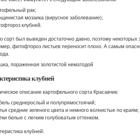
тофельный рак;
щинистая мозаика (вирусное заболевание);
офтороз клубней.
о сорт был выведен достаточно давно, поэтому некоторых 
мер, фитофтороз листьев переносит плохо. А самым опасн
ода.
шка, пораженная золотистой нематодой
ктеристика клубней
ическое описание картофельного сорта Красавчик:
бель среднерослый и полупрямостоячий;
тья средние зеленого цвета и немного волнистые по краям;
тки белые с легким голубоватым оттенком.
теристика клубней: