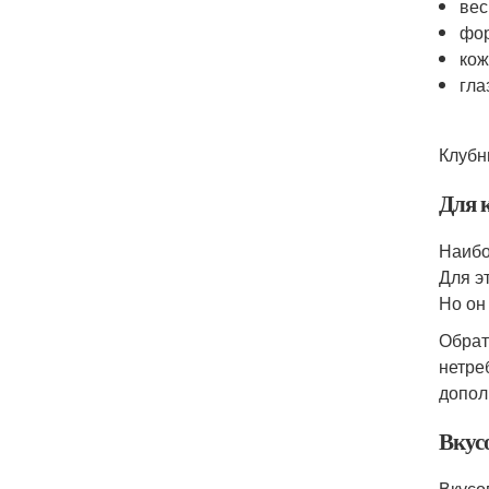
вес
фор
кож
гла
Клубн
Для 
Наибо
Для э
Но он
Обрат
нетре
допол
Вкус
Вкусо