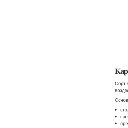
Кар
Сорт 
возде
Основ
сто
сре
пре