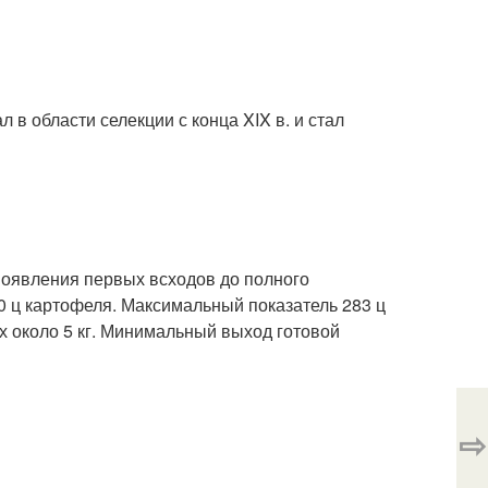
 в области селекции с конца XIX в. и стал
 появления первых всходов до полного
00 ц картофеля. Максимальный показатель 283 ц
рых около 5 кг. Минимальный выход готовой
⇨