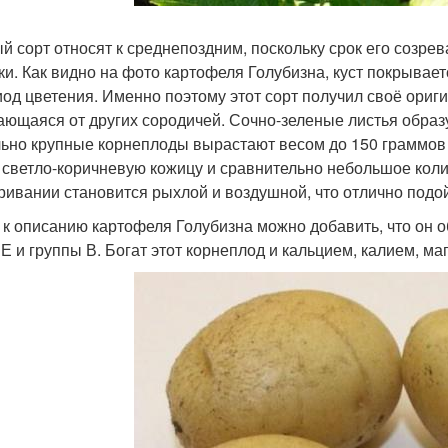
й сорт относят к среднепоздним, поскольку срок его созрева
ки. Как видно на фото картофеля Голубизна, куст покрывае
иод цветения. Именно поэтому этот сорт получил своё ориг
ающаяся от других сородичей. Сочно-зеленые листья образу
ьно крупные корнеплоды вырастают весом до 150 граммов
 светло-коричневую кожицу и сравнительно небольшое коли
ривании становится рыхлой и воздушной, что отлично подо
 к описанию картофеля Голубизна можно добавить, что он 
, Е и группы В. Богат этот корнеплод и кальцием, калием, м