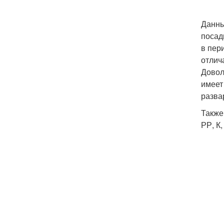
Данны
посад
в пер
отлич
Довол
имеет
разва
Также
РР, К