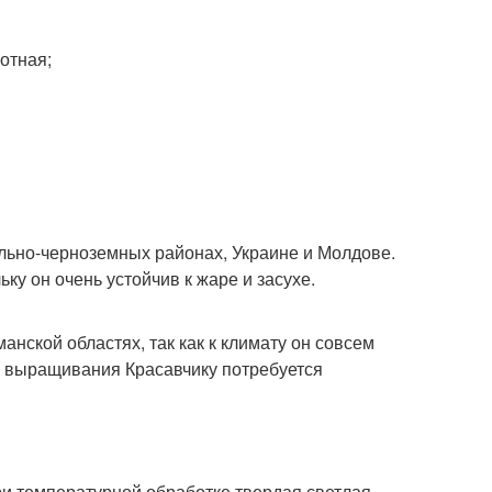
лотная;
льно-черноземных районах, Украине и Молдове.
ку он очень устойчив к жаре и засухе.
ской областях, так как к климату он совсем
ы выращивания Красавчику потребуется
ри температурной обработке твердая светлая