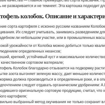
ь не разваривается и не темнеет. Эта картошка подходит д
тофель колобок. Описание и характер
ние сорта картофеля с исконно русским названием Колобок
ивания. Их следует учитывать, занимаясь разведением для
адебном ли небольшом участке, или в промышленных масш
окой урожайности от Колобка можно добиться только ква
людением определенных нюансов;
оший, крепкий, устойчивый куст и максимальное количеств
 качественном сортовом материале;
тофель Колобок благодарно отзывается на подкормку раст
ытке азота выгоняет зеленую массу, дает меньшее количест
кормка должна производиться в определенные роки, и в опи
дпочтением следует отдавать органическим удобрениям: А.
одившего оригинальную сортовую продукцию, считал, что 
ого картофеля;
вильно выбранный метод окучивания не только сохранит вла