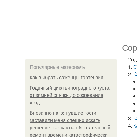
Сор
Сод
С
Популярные материалы
К
Как выбрать саженцы гортензии
Годичный цикл виноградного куста:
от зимней спячки до созревания
ягод
Внезапно нагрянувшие гости
К
заставили меня спешно искать
К
решение, так как на обстоятельный
ремонт времени катастрофически