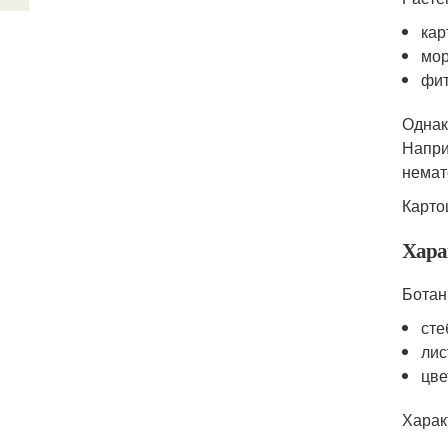
кар
мор
фит
Однак
Напри
немат
Карто
Хара
Ботан
сте
лис
цве
Харак