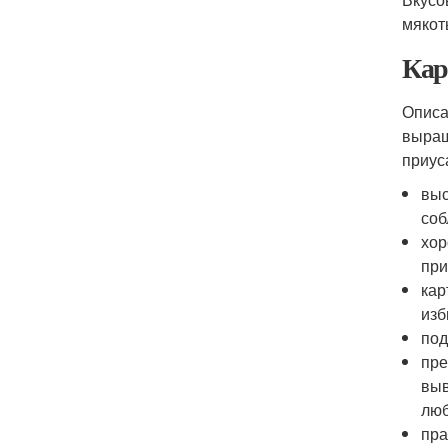
мякот
Кар
Описа
выращ
приус
выс
соб
хор
при
кар
изб
под
пре
выв
люб
пра