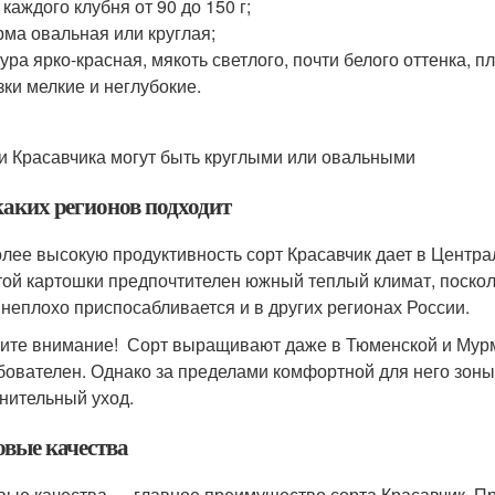
 каждого клубня от 90 до 150 г;
ма овальная или круглая;
ура ярко-красная, мякоть светлого, почти белого оттенка, п
зки мелкие и неглубокие.
и Красавчика могут быть круглыми или овальными
каких регионов подходит
лее высокую продуктивность сорт Красавчик дает в Центра
той картошки предпочтителен южный теплый климат, посколь
 неплохо приспосабливается и в других регионах России.
ите внимание! Сорт выращивают даже в Тюменской и Мурман
бователен. Однако за пределами комфортной для него зон
нительный уход.
овые качества
вые качества — главное преимущество сорта Красавчик. П