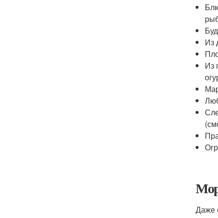
Блю
рыб
Буд
Из 
Пло
Из 
огу
Мар
Люб
Сле
(см
Пра
Огр
Мор
Даже 