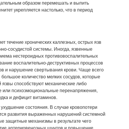
тщательным образом перемешать и выпить
унитет укрепляется настолько, что в период
ет течение хронических каллезных, острых язв
но-сосудистой системы. Иногда, язвенные
приема нестероидных противовоспалительных
ование воспалительно-деструктивных процессов
ов и нарушение свертывания крови. Чаще всего
 большое количество мелких сосудов, которые
й язвы способствуют механические либо
е или психоэмоциональные перенапряжения,
дка и дефицит витаминов.
 ухудшение состояния. В случае кровопотери
тся развития выраженных нарушений системной
ные защитные механизмы в результате чего
рытие артериовенозных шунтов и повышение