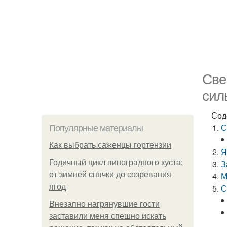
Све
сил
Сод
С
Популярные материалы
Как выбрать саженцы гортензии
Я
Годичный цикл виноградного куста:
З
от зимней спячки до созревания
М
ягод
С
Внезапно нагрянувшие гости
заставили меня спешно искать