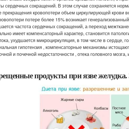
ты сердечных сокращений. В этом случае сохраняется норм
е прекращения кровопотери объем циркулирующей крови во
ровопотери потере более 15% возникает генерализованный
ается частота сердечных сокращений, а переход межтканев
ально имеет компенсаторный характер, становится патолог
тока, ухудшается микроциркуляция, в том числе в сердце, г
иальная гипотензия , компенсаторные механизмы истощают
очной и почечной недостаточности , отека головного мозга
рещенные продукты при язве желудка