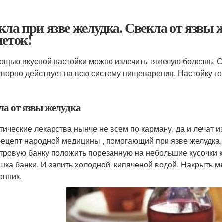
кла при язве желудка. Свекла от язвы 
леток!
ощью вкусной настойки можно излечить тяжелую болезнь. С
творно действует на всю систему пищеварения. Настойку гот
ла от язвы желудка
ические лекарства нынче не всем по карману, да и лечат изб
рецепт народной медицины , помогающий при язве желудка,
тровую банку положить порезанную на небольшие кусочки кр
шка банки. И залить холодной, кипяченой водой. Накрыть м
онник.