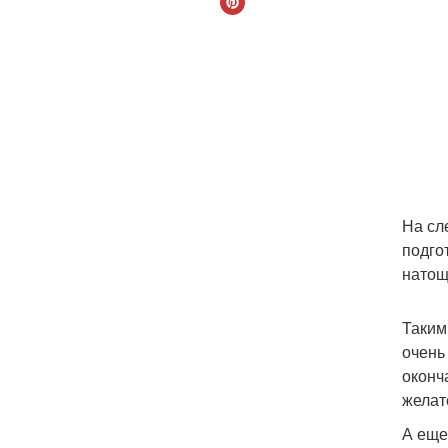
На сл
подго
натощ
Таким
очень
оконч
желат
А еще