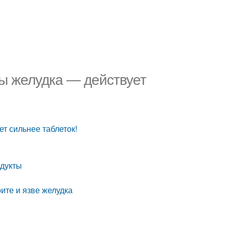
вы желудка — действует
ет сильнее таблеток!
одукты
рите и язве желудка