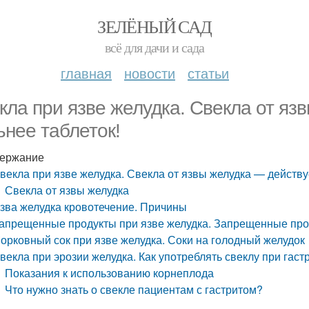
ЗЕЛЁНЫЙ САД
всё для дачи и сада
главная
новости
статьи
кла при язве желудка. Свекла от яз
ьнее таблеток!
ержание
векла при язве желудка. Свекла от язвы желудка — действу
Свекла от язвы желудка
зва желудка кровотечение. Причины
апрещенные продукты при язве желудка. Запрещенные пр
орковный сок при язве желудка. Соки на голодный желудок
векла при эрозии желудка. Как употреблять свеклу при гаст
Показания к использованию корнеплода
Что нужно знать о свекле пациентам с гастритом?