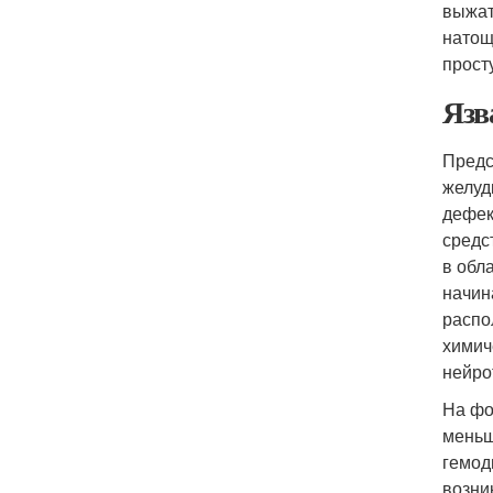
выжат
натощ
просту
Язв
Предс
желуд
дефек
средс
в обл
начин
распо
химич
нейро
На фо
меньш
гемод
возни