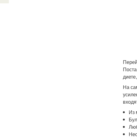
Перей
Поста
диете
На са
усиле
входя
Из 
Бул
Люб
Нео