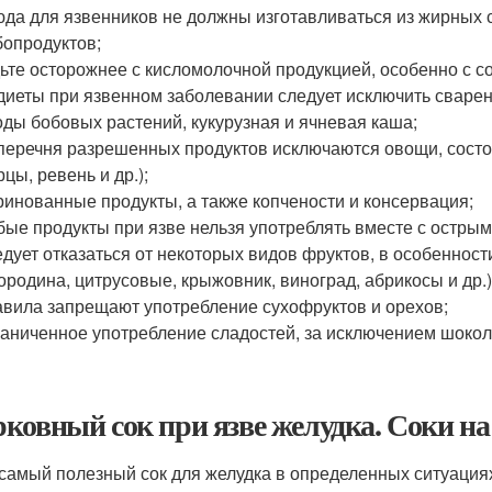
да для язвенников не должны изготавливаться из жирных 
опродуктов;
ьте осторожнее с кисломолочной продукцией, особенно с 
диеты при язвенном заболевании следует исключить сварен
ды бобовых растений, кукурузная и ячневая каша;
перечня разрешенных продуктов исключаются овощи, состоящ
рцы, ревень и др.);
инованные продукты, а также копчености и консервация;
ые продукты при язве нельзя употреблять вместе с острым
дует отказаться от некоторых видов фруктов, в особеннос
ородина, цитрусовые, крыжовник, виноград, абрикосы и др.)
вила запрещают употребление сухофруктов и орехов;
аниченное употребление сладостей, за исключением шокол
ковный сок при язве желудка. Соки на
самый полезный сок для желудка в определенных ситуациях