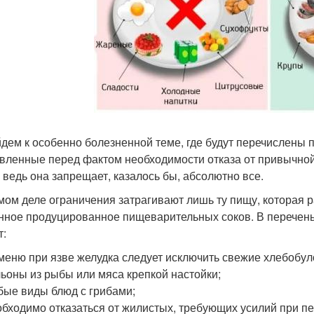
дем к особенно болезненной теме, где будут перечислены п
вленные перед фактом необходимости отказа от привычной 
, ведь она запрещает, казалось бы, абсолютно все.
мом деле ограничения затрагивают лишь ту пищу, которая 
нное продуцированное пищеварительных соков. В перечень
т:
меню при язве желудка следует исключить свежие хлебобул
ьоны из рыбы или мяса крепкой настойки;
ые виды блюд с грибами;
бходимо отказаться от жилистых, требующих усилий при 