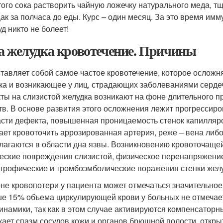
ого сока растворить чайную ложечку натурального меда, 
ак за полчаса до еды. Курс – один месяц. За это время имм
д никто не болеет!
а желудка кровотечение. Причины
тавляет собой самое частое кровотечение, которое осложня
ка и возникающее у лиц, страдающих заболеваниями сердеч
ты на слизистой желудка возникают на фоне длительного 
тв. В основе развития этого осложнения лежит прогрессир
асти дефекта, повышенная проницаемость стенок капилляр
ает кровоточить аррозированная артерия, реже – вена либо
лагаются в области дна язвы. Возникновению кровоточаще
еские повреждения слизистой, физическое перенапряжени
трофические и тромбоэмболические поражения стенки желу
не кровопотери у пациента может отмечаться значительное
е 15% объема циркулирующей крови у больных не отмечае
инамики, так как в этом случае активируются компенсатор
кает спазм сосудов кожи и органов брюшной полости, отк