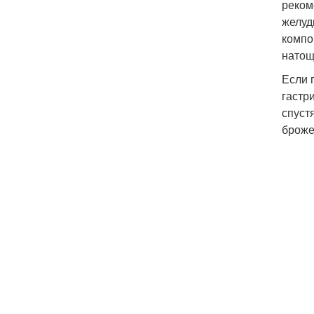
реком
желуд
компо
натощ
Если 
гастр
спуст
броже