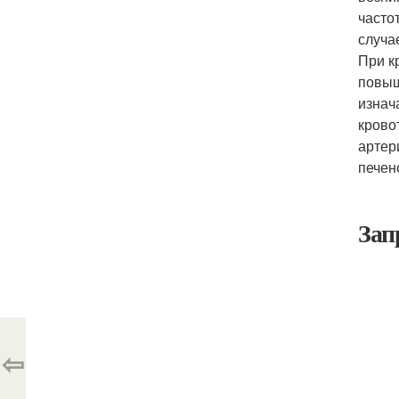
часто
случа
При к
повыш
изнач
крово
артер
печен
Зап
⇦