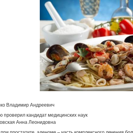
ко Владимир Андреевич
ю проверил кандидат медицинских наук
овская Анна Леонидовна
 при простатите, аденоме – часть комплексного лечения бо