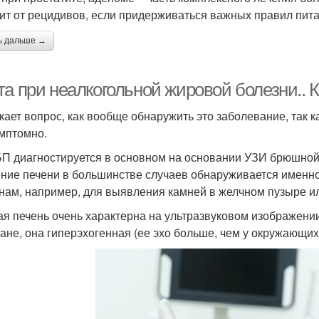
ит от рецидивов, если придерживаться важных правил пита
ь дальше →
та при неалкогольной жировой болезни..
кает вопрос, как вообще обнаружить это заболевание, так к
мптомно.
 диагностируется в основном на основании УЗИ брюшной по
ние печени в большинстве случаев обнаруживается именно 
нам, например, для выявления камней в желчном пузыре ил
я печень очень характерна на ультразвуковом изображении.
ране, она ​​гиперэхогенная (ее эхо больше, чем у окружающих