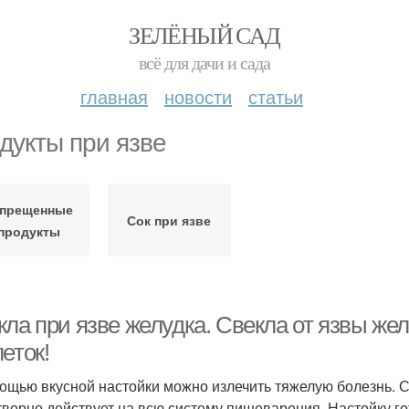
ЗЕЛЁНЫЙ САД
всё для дачи и сада
главная
новости
статьи
дукты при язве
прещенные
Сок при язве
продукты
кла при язве желудка. Свекла от язвы же
еток!
ощью вкусной настойки можно излечить тяжелую болезнь. С
творно действует на всю систему пищеварения. Настойку гот