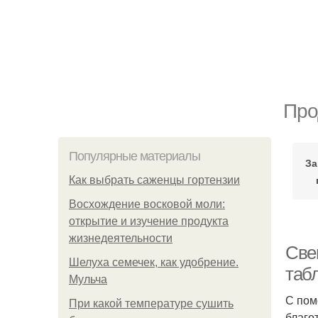
Про
Популярные материалы
За
Как выбрать саженцы гортензии
Восхождение восковой моли:
открытие и изучение продукта
жизнедеятельности
Све
Шелуха семечек, как удобрение.
табл
Мульча
С пом
При какой температуре сушить
благо