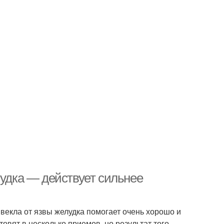
лудка — действует сильнее
векла от язвы желудка помогает очень хорошо и
овят в несколько приемов, но результат того