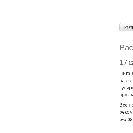
читат
Вас
17 
Питан
на ор
купир
призн
Все п
реком
5-6 р