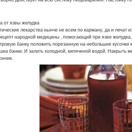
а от язвы желудка
ические лекарства нынче не всем по карману, да и лечат изб
рецепт народной медицины , помогающий при язве желудка,
тровую банку положить порезанную на небольшие кусочки кр
шка банки. И залить холодной, кипяченой водой. Накрыть м
онник.