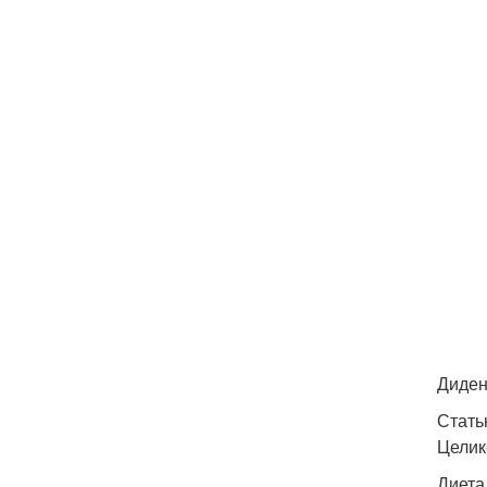
Диден
Стать
Целик
Диета