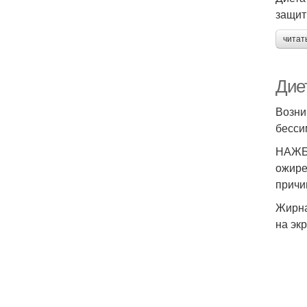
защит
читат
Дие
Возни
бесси
НАЖБП
ожире
причи
Жирна
на эк