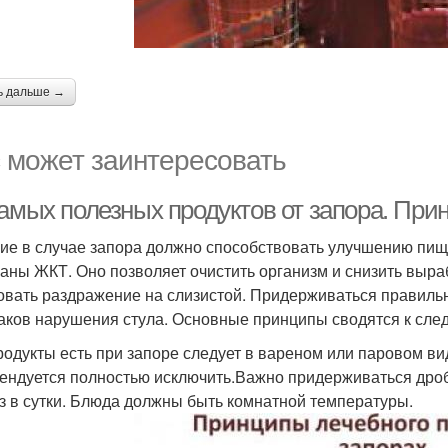
ь дальше →
 может заинтересовать
самых полезных продуктов от запора. Пр
ие в случае запора должно способствовать улучшению пи
ганы ЖКТ. Оно позволяет очистить организм и снизить выраб
овать раздражение на слизистой. Придерживаться правиль
аков нарушения стула. Основные принципы сводятся к сл
родукты есть при запоре следует в вареном или паровом вид
ендуется полностью исключить.Важно придерживаться дро
аз в сутки. Блюда должны быть комнатной температуры.