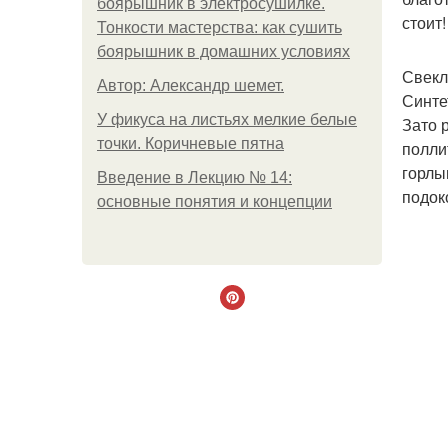
боярышник в электросушилке.
стоит!
Тонкости мастерства: как сушить
боярышник в домашних условиях
Свекл
Автор: Александр шемет.
Синтет
У фикуса на листьях мелкие белые
Зато 
точки. Коричневые пятна
полли
горлы
Введение в Лекцию № 14:
подок
основные понятия и концепции