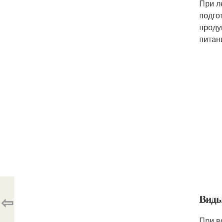
При л
подго
проду
питан
⇦
Виды
При в