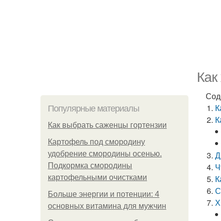
Как
Сод
К
Популярные материалы
К
Как выбрать саженцы гортензии
Картофель под смородину
удобрение смородины осенью.
Д
Подкормка смородины
Ч
картофельными очистками
К
С
Больше энергии и потенции: 4
Х
основных витамина для мужчин