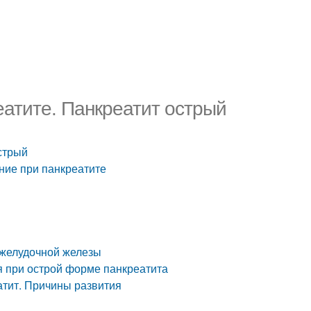
еатите. Панкреатит острый
стрый
ние при панкреатите
джелудочной железы
я при острой форме панкреатита
атит. Причины развития