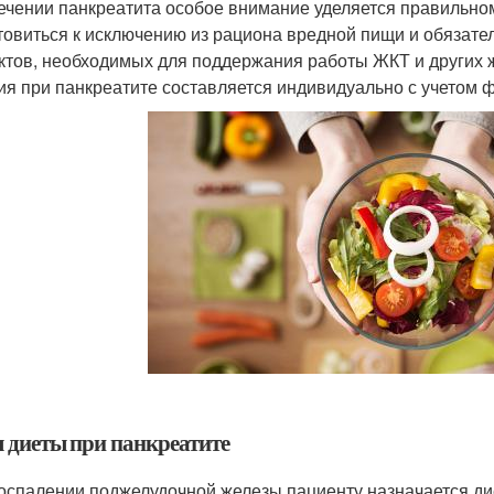
ечении панкреатита особое внимание уделяется правильно
товиться к исключению из рациона вредной пищи и обязат
ктов, необходимых для поддержания работы ЖКТ и других 
ия при панкреатите составляется индивидуально с учетом 
 диеты при панкреатите
оспалении поджелудочной железы пациенту назначается ди