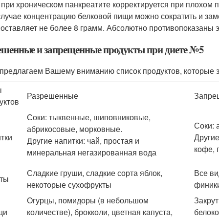
 при хроническом панкреатите корректируется при плохом 
случае концентрацию белковой пищи можно сократить и зам
составляет не более 8 грамм. Абсолютно противопоказаны э
ешенные и запрещенные продукты при диете №5
предлагаем Вашему вниманию список продуктов, которые 
ы
Разрешенные
Запре
уктов
Соки: тыквенные, шиповниковые,
Соки: 
абрикосовые, морковные.
тки
Другие
Другие напитки: чай, простая и
кофе, 
минеральная негазированная вода
Сладкие груши, сладкие сорта яблок,
Все ви
ты
некоторые сухофрукты
финики
Огурцы, помидоры (в небольшом
Закрут
щи
количестве), брокколи, цветная капуста,
белоко