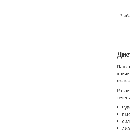
Рыб
-
Дие
Панкр
причи
желез
Разли
течен
чув
выс
сил
диа