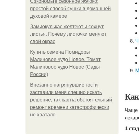
Сэкономьте сезонное яблоко:
простой способ сушки в домашней
духовой камере
Замиокулькас желтеют и сохнут
листья. Почему листочки меняют
Ч
свой окрас
Купить семена Помидоры
Малиновое чудо Новое. Томат
Малиновое чудо Новое (Сады
М
России)
Внезапно нагрянувшие гости
заставили меня спешно искать
Как
решение, так как на обстоятельный
ремонт времени катастрофически
Чаще 
не хватало.
лекар
4 ста