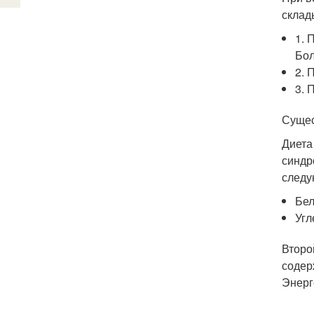
склад
1. 
Бол
2. 
3. 
Сущес
Диета
синдр
следу
Бел
Угл
Второ
содер
Энерг