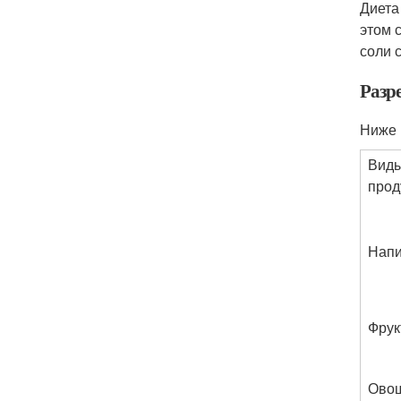
Диета
этом 
соли 
Разр
Ниже 
Вид
прод
Напи
Фрук
Ово