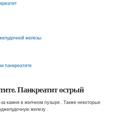
креатит
джелудочной железы
ри панкреатите
тите. Панкреатит острый
за камня в желчном пузыре . Также некоторые
оджелудочную железу .