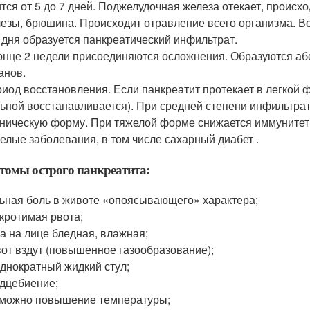
тся от 5 до 7 дней. Поджелудочная железа отекает, происхо
езы, брюшина. Происходит отравление всего организма. В
 дня образуется панкреатический инфильтрат.
онце 2 недели присоединяются осложнения. Образуются абс
анов.
иод восстановления. Если панкреатит протекает в легкой 
ьной восстанавливается). При средней степени инфильтрат 
ническую форму. При тяжелой форме снижается иммунитет .
елые заболевания, в том числе сахарный диабет .
омы острого панкреатита:
ьная боль в животе «опоясывающего» характера;
кротимая рвота;
а на лице бледная, влажная;
от вздут (повышенное газообразование);
днократный жидкий стул;
дцебиение;
можно повышение температуры;