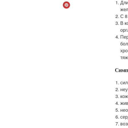
Дли
жел
С 8
В к
орг
Пер
бол
хро
тяж
Симпт
сил
неу
кож
жив
нео
сер
воз