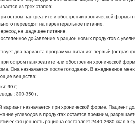
ывается из трех этапов:
При остром панкреатите и обострении хронической формы н
ьного переводят на парентеральное питание.
Переход на щадящее питание.
Постепенное добавление в рацион новых продуктов с увели
твует два варианта программы питания: первый (острая фо
 при остром панкреатите или обострении хронической фор
ома. Она назначается после голодания. В ежедневное мен
ющие вещества:
ки: 90 г;
еводы: 300-350 г.
й вариант назначается при хронической форме. Пациент дол
жание углеводов в продуктах остается прежним, разрешаетс
етическая ценность рациона составляет 2440-2680 ккал в су