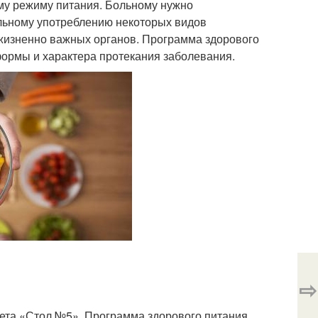
му режиму питания. Больному нужно
ельному употреблению некоторых видов
жизненно важных органов. Программа здорового
формы и характера протекания заболевания.
⇨
ета «Стол №5». Программа здорового питания