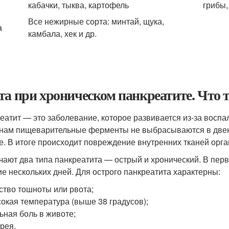
кабачки, тыква, картофель
грибы,
Все нежирные сорта: минтай, щука,
а
камбала, хек и др.
та при хроническом панкреатите. Что 
еатит — это заболевание, которое развивается из-за восп
нам пищеварительные ферменты не выбрасываются в двен
е. В итоге происходит повреждение внутренних тканей орга
чают два типа панкреатита — острый и хронический. В перв
ие нескольких дней. Для острого панкреатита характерны:
ство тошноты или рвота;
окая температура (выше 38 градусов);
ьная боль в животе;
рея.