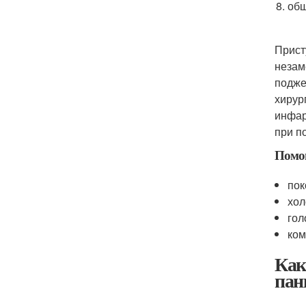
общ
Прист
незам
подже
хирур
инфар
при п
Помощ
пок
хол
гол
ком
Как
пан