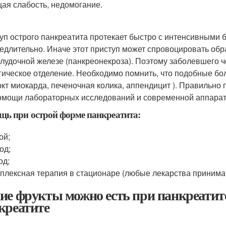
ая слабость, недомогание.
уп острого панкреатита протекает быстро с интенсивными
едлительно. Иначе этот приступ может спровоцировать обр
лудочной железе (панкреонекроза). Поэтому заболевшего ч
гическое отделение. Необходимо помнить, что подобные бол
кт миокарда, печеночная колика, аппендицит ). Правильно 
омощи лабораторных исследований и современной аппарат
ь при острой форме панкреатита:
ой;
од;
од;
плексная терапия в стационаре (любые лекарства принимать
ие фрукты можно есть при панкреатит
креатите