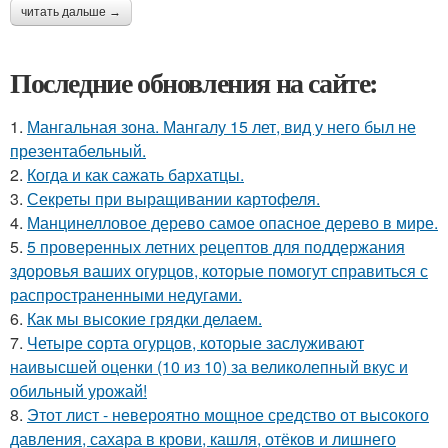
читать дальше →
Последние обновления на сайте:
1.
Мангальная зона. Мангалу 15 лет, вид у него был не
презентабельный.
2.
Когда и как сажать бархатцы.
3.
Секреты при выращивании картофеля.
4.
Манцинелловое дерево самое опасное дерево в мире.
5.
5 проверенных летних рецептов для поддержания
здоровья ваших огурцов, которые помогут справиться с
распространенными недугами.
6.
Как мы высокие грядки делаем.
7.
Четыре сорта огурцов, которые заслуживают
наивысшей оценки (10 из 10) за великолепный вкус и
обильный урожай!
8.
Этот лист - невероятно мощное средство от высокого
давления, сахара в крови, кашля, отёков и лишнего