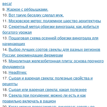
веса!
9.
Жаркое с рёбрышками.
10.
Вот такую беседку сделал муж.
11.
Московское метро: подземное царство архитектуры
12.
Секретный метод обрезки винограда: как добиться
богатого урожая
13.
Пошаговая схема осенней обрезки винограда для
начинающих
14.
Выбор лучших сортов свеклы для разных регионов
России: рекомендации фермерам
15.
Монолитная железобетонная плита: основа прочного
фундамента
16.
Headlines:
17.
Сырая и вареная свекла: полезные свойства и
рецепты
18.
Сырая или вареная свекла: какая полезнее
19.
Свекла при похудении: можно ли есть и как
правильно включать в рацион
20.
Когда можно пересаживать виноград: советы по