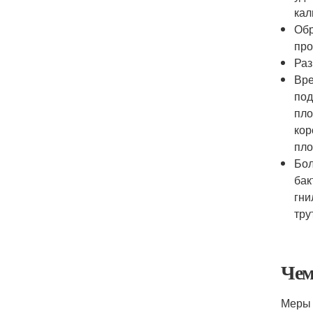
кал
Обр
про
Раз
Вре
под
пло
кор
пло
Бол
бак
гни
тру
Чем
Меры 