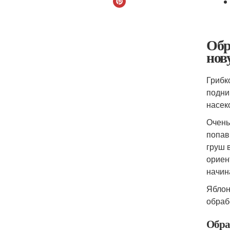
Обр
нов
Грибк
подни
насек
Очень
попав
груш 
ориен
начин
Яблон
обрабо
Обра