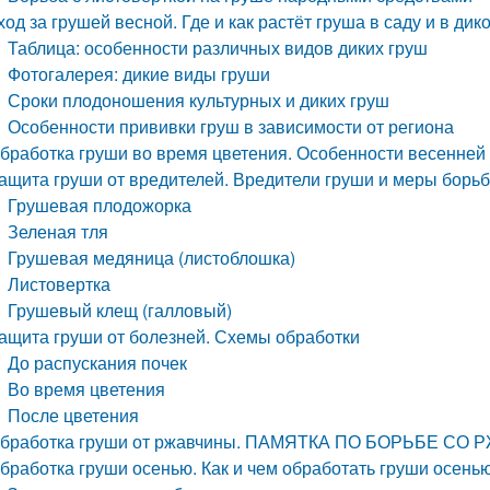
ход за грушей весной. Где и как растёт груша в саду и в ди
Таблица: особенности различных видов диких груш
Фотогалерея: дикие виды груши
Сроки плодоношения культурных и диких груш
Особенности прививки груш в зависимости от региона
бработка груши во время цветения. Особенности весенней
ащита груши от вредителей. Вредители груши и меры борь
Грушевая плодожорка
Зеленая тля
Грушевая медяница (листоблошка)
Листовертка
Грушевый клещ (галловый)
ащита груши от болезней. Схемы обработки
До распускания почек
Во время цветения
После цветения
бработка груши от ржавчины. ПАМЯТКА ПО БОРЬБЕ С
бработка груши осенью. Как и чем обработать груши осенью