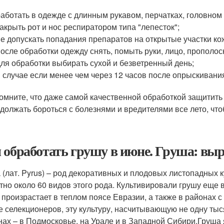
работать в одежде с длинным рукавом, перчатках, головном 
закрыть рот и нос респиратором типа "лепесток";
не допускать попадания препаратов на открытые участки ко
после обработки одежду снять, помыть руки, лицо, прополоск
для обработки выбирать сухой и безветренный день;
в случае если менее чем через 12 часов после опрыскивани
омните, что даже самой качественной обработкой защитить 
должать бороться с болезнями и вредителями все лето, чт
 обработать грушу в июне. Груша: выр
 (лат. Pyrus) – род декоративных и плодовых листопадных 
тно около 60 видов этого рода. Культивировали грушу еще 
 произрастает в теплом поясе Евразии, а также в районах 
е селекционеров, эту культуру, насчитывающую не одну ты
нах – в Подмосковье, на Урале и в Западной Сибири.Груша 