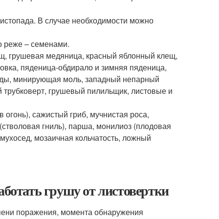
 листопада. В случае необходимости можно
о реже – семенами.
ещ, грушевая медяница, красный яблонный клещ,
ловка, пяденица-обдирало и зимняя пяденица,
яды, минирующая моль, западный непарный
й трубковерт, грушевый пилильщик, листовые и
 огонь), сажистый гриб, мучнистая роса,
(стволовая гниль), парша, монилиоз (плодовая
 мухосед, мозаичная кольчатость, ложный
аботать грушу от листовертки
епени поражения, момента обнаружения