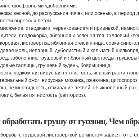
ийно-фосфорными удобрениями.
езка: весной, до распускания почек, или осенью, в период
вести обрезку и летом.
множение: отводками, черенкованием и прививкой, намног
дители: плодожорка, яблонная и зеленая тля, галловый кл
коровая листовертка, яблонная стеклянница, совка-синего
довая моль, непарный, дуболистный и кольчатый шелкопр
оед, заболонник, грушевый и яблонный цветоеды, грушевы
довые галлицы, грушевый зудень, боярышница.
езни: подкожная вирусная пятнистость, черный рак (антонов
териальный ожог, вирусная мозаика, ржавчина, цитоспороз 
ль), резиновидность, отмирание ветвей, обыкновенный рак,
товик, белая пятнистость (септориоз).
 обработать грушу от гусениц. Чем обр
борьбы с грушевой листоверткой во многом зависят от ст