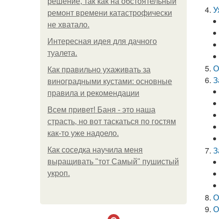
решение, так как на обстоятельный
У
ремонт времени катастрофически
не хватало.
Интересная идея для дачного
туалета.
О
Как правильно ухаживать за
З
виноградными кустами: основные
правила и рекомендации
Всем привет! Баня - это наша
страсть, но вот таскаться по гостям
как-то уже надоело.
З
Как соседка научила меня
выращивать "тот Самый" пушистый
укроп.
О
О