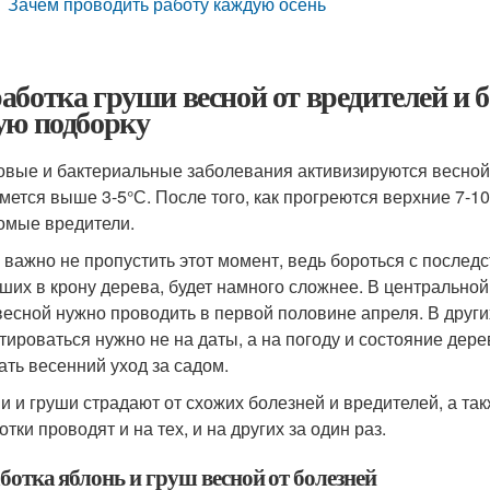
Зачем проводить работу каждую осень
аботка груши весной от вредителей и б
ую подборку
овые и бактериальные заболевания активизируются весной, 
мется выше 3-5°С. После того, как прогреются верхние 7-1
омые вредители.
 важно не пропустить этот момент, ведь бороться с после
ших в крону дерева, будет намного сложнее. В центральной 
весной нужно проводить в первой половине апреля. В других
тироваться нужно не на даты, а на погоду и состояние дере
ать весенний уход за садом.
и и груши страдают от схожих болезней и вредителей, а т
тки проводят и на тех, и на других за один раз.
ботка яблонь и груш весной от болезней