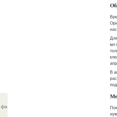
Об
Вре
Ори
нас
Для
мл 
тол
кле
апр
В а
рас
под
Ме
⇦
Пом
нуж