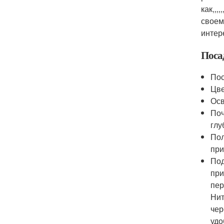
как,,,
своем
интер
Поса
Пос
Цве
Осв
Поч
глу
Пол
при
Под
при
пер
Нит
чер
удо