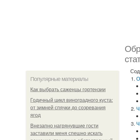
Обр
ста
Сод
О
Популярные материалы
Как выбрать саженцы гортензии
Годичный цикл виноградного куста:
от зимней спячки до созревания
Ч
ягод
Ч
Внезапно нагрянувшие гости
заставили меня спешно искать