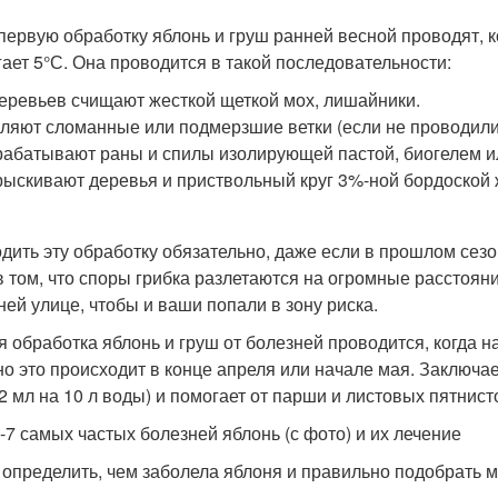
 первую обработку яблонь и груш ранней весной проводят, к
гает 5°С. Она проводится в такой последовательности:
еревьев счищают жесткой щеткой мох, лишайники.
ляют сломанные или подмерзшие ветки (если не проводили
абатывают раны и спилы изолирующей пастой, биогелем и
ыскивают деревья и приствольный круг 3%-ной бордоской
дить эту обработку обязательно, даже если в прошлом сез
в том, что споры грибка разлетаются на огромные расстоян
ней улице, чтобы и ваши попали в зону риска.
я обработка яблонь и груш от болезней проводится, когда н
о это происходит в конце апреля или начале мая. Заключа
(2 мл на 10 л воды) и помогает от парши и листовых пятнист
-7 самых частых болезней яблонь (с фото) и их лечение
 определить, чем заболела яблоня и правильно подобрать 