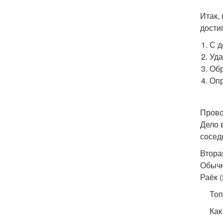
Итак,
дости
С д
Уда
Обр
Опр
Прово
Дело 
сосед
Втора
Обычн
Раёк 
Топ
Как