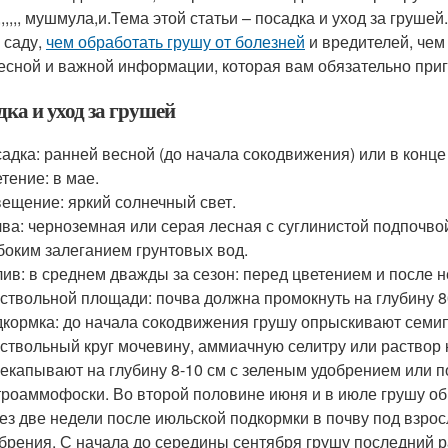
,,,,,,,, мушмула,и.Тема этой статьи – посадка и уход за груш
 саду,
чем обработать грушу от болезней
и вредителей, чем
есной и важной информации, которая вам обязательно приг
дка и уход за грушей
адка: ранней весной (до начала сокодвижения) или в конце
тение: в мае.
ещение: яркий солнечный свет.
ва: черноземная или серая лесная с суглинистой подпочво
боким залеганием грунтовых вод.
ив: в среднем дважды за сезон: перед цветением и после н
ствольной площади: почва должна промокнуть на глубину 8
кормка: до начала сокодвижения грушу опрыскивают семи
ствольный круг мочевину, аммиачную селитру или раствор 
екапывают на глубину 8-10 см с зеленым удобрением или 
роаммофоски. Во второй половине июня и в июле грушу об
ез две недели после июльской подкормки в почву под взр
брения. С начала до середины сентября грушу последний р