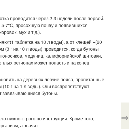
отка проводится через 2-3 недели после первой.
 5-7°С, просохшую почву и появившихся
ровок, мух и т.д.).
т(1 таблетка на 10 л воды), а от клещей –(20
 (3 г на 10 л воды) проводится, когда бутоны
олгоносиков, медяниц, калифорнийской щитовки,
теплых регионах может попасть и на конец
тановить на деревьях ловчие пояса, пропитанные
 (10 г на 1 л воды). Они воспрепятствуют
т завязывающиеся бутоны.
⇨
го нужно строго по инструкции. Кроме того,
ганизм, а значит: