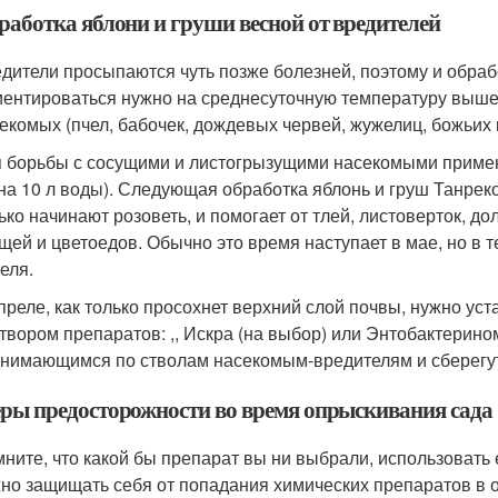
работка яблони и груши весной от вредителей
дители просыпаются чуть позже болезней, поэтому и обраб
ентироваться нужно на среднесуточную температуру выше
екомых (пчел, бабочек, дождевых червей, жужелиц, божьих ко
 борьбы с сосущими и листогрызущими насекомыми применяю
на 10 л воды). Следующая обработка яблонь и груш Танреком
ько начинают розоветь, и помогает от тлей, листоверток, д
щей и цветоедов. Обычно это время наступает в мае, но в 
еля.
преле, как только просохнет верхний слой почвы, нужно ус
твором препаратов: ,, Искра (на выбор) или Энтобактерином
нимающимся по стволам насекомым-вредителям и сберегу
ры предосторожности во время опрыскивания сада
ните, что какой бы препарат вы ни выбрали, использовать е
но защищать себя от попадания химических препаратов в ор