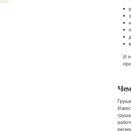
И п
про
Чем
Груша
Извес
груша
работ
регио