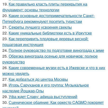
19.
Как правильно класть плиты перекрытия на
фундамент: основы технологии
20.
Какие основные достопримечательности Санкт-
Петербурга рекомендуют посетить туристам
21.
Секреты лучшего усвоения свеклы
22.
Какие уникальные библиотеки есть в Иркутске
23.
Как перепривить плодовые деревья весной:
пошаговая инструкция
24.
Полное руководство по подготовке винограда к зиме
25.
Обрезка винограда осенью для новичков: полное
руководство
26.
Какие современные музеи есть в Ижевске и что в них
можно увидеть
27.
Как добраться до центра Москвы
28.
Игорь Саруханов и его группа: Музыкальное
наследие Йошкар-Олы
29.
Уфа ждет Славу: афиша выступлений
30.
Сценическое обаяние: Как оркестр CAGMO покоряет