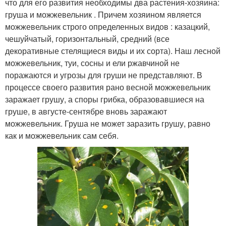
что для его развития необходимы два растения-хозяина:
груша и можжевельник . Причем хозяином является
можжевельник строго определенных видов : казацкий,
чешуйчатый, горизонтальный, средний (все
декоративные стелящиеся виды и их сорта). Наш лесной
можжевельник, туи, сосны и ели ржавчиной не
поражаются и угрозы для груши не представляют. В
процессе своего развития рано весной можжевельник
заражает грушу, а споры грибка, образовавшиеся на
груше, в августе-сентябре вновь заражают
можжевельник. Груша не может заразить грушу, равно
как и можжевельник сам себя.