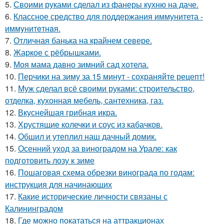
5.
Своими руками сделал из фанеры кухню на даче.
6.
Классное средство для поддержания иммунитета -
иммyнитeтнaя.
7.
Отличная банька на крайнем севере.
8.
Жаркое с рёбрышками.
9.
Моя мама давно зимний сад хотела.
10.
Перчики на зиму за 15 минут - сохраняйте рецепт!
11.
Муж сделал всё своими руками: строительство,
отделка, кухонная мебель, сантехника, газ.
12.
Вкуснейшая грибная икра.
13.
Хрустящие колечки и соус из кабачков.
14.
Обшил и утеплил наш дачный домик.
15.
Осенний уход за виноградом на Урале: как
подготовить лозу к зиме
16.
Пошаговая схема обрезки винограда по годам:
инструкция для начинающих
17.
Какие исторические личности связаны с
Калининградом
18.
Где можно покататься на аттракционах