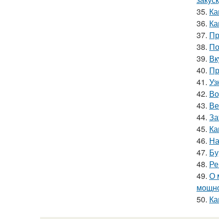
35.
Ка
36.
Ка
37.
Пр
38.
По
39.
Вк
40.
Пр
41.
Уз
42.
Во
43.
Ве
44.
За
45.
Ка
46.
На
47.
Бу
48.
Ре
49.
О 
мощн
50.
Ка