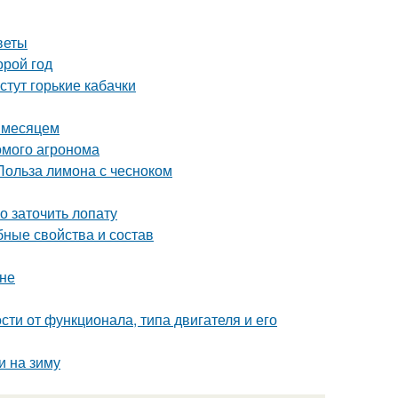
веты
орой год
стут горькие кабачки
а месяцем
комого агронома
Польза лимона с чесноком
о заточить лопату
бные свойства и состав
ине
сти от функционала, типа двигателя и его
и на зиму