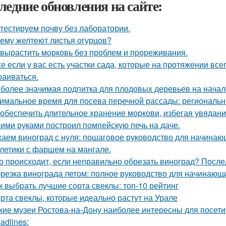
ледние обновления на сайте:
тестируем почву без лаборатории.
ему желтеют листья огурцов?
 вырастить морковь без проблем и прореживания.
е если у вас есть участки сада, которые на протяжении всег
раиваться.
более значимая подпитка для плодовых деревьев на начал
имальное время для посева перечной рассады: региональн
 обеспечить длительное хранение моркови, избегая увядани
ими руками построил помпейскую печь на даче.
аем виноград с нуля: пошаговое руководство для начинаю
летики с фаршем на мангале.
о происходит, если неправильно обрезать виноград? После
резка винограда летом: полное руководство для начинающ
к выбрать лучшие сорта свеклы: топ-10 рейтинг
рта свеклы, которые идеально растут на Урале
кие музеи Ростова-на-Дону наиболее интересны для посети
adlines: