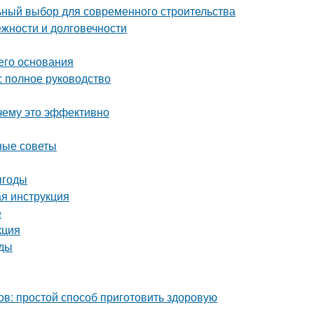
ный выбор для современного строительства
жности и долговечности
его основания
: полное руководство
чему это эффективно
ные советы
ягоды
ая инструкция
е
кция
оды
ов: простой способ приготовить здоровую