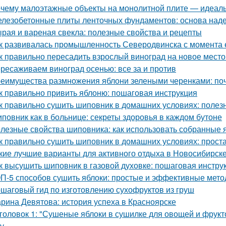
чему малоэтажные объекты на монолитной плите — идеаль
лезобетонные плиты ленточных фундаментов: основа наде
рая и вареная свекла: полезные свойства и рецепты
к развивалась промышленность Северодвинска с момента 
к правильно пересадить взрослый виноград на новое место
ресаживаем виноград осенью: все за и против
еимущества размножения яблони зелеными черенками: по
к правильно привить яблоню: пошаговая инструкция
к правильно сушить шиповник в домашних условиях: полез
повник как в больнице: секреты здоровья в каждом бутоне
лезные свойства шиповника: как использовать собранные 
к правильно сушить шиповник в домашних условиях: прост
кие лучшие варианты для активного отдыха в Новосибирск
к высушить шиповник в газовой духовке: пошаговая инстру
П-5 способов сушить яблоки: простые и эффективные мет
шаговый гид по изготовлению сухофруктов из груш
рина Девятова: история успеха в Красноярске
головок 1: "Сушеные яблоки в сушилке для овощей и фрукт
ку