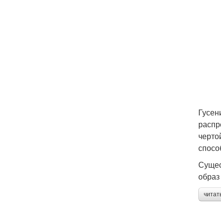
Гусен
распр
черто
спосо
Сущес
образ
читат