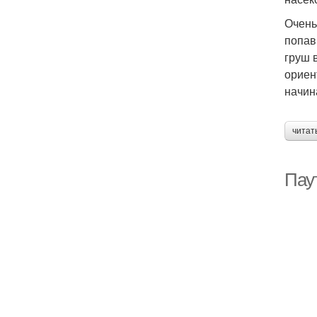
Очень
попав
груш 
ориен
начин
читат
Паут