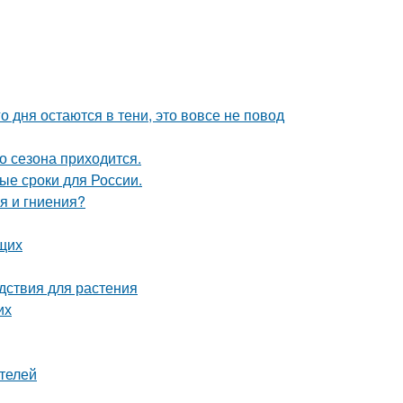
о дня остаются в тени, это вовсе не повод
о сезона приходится.
ые сроки для России.
я и гниения?
щих
дствия для растения
их
телей