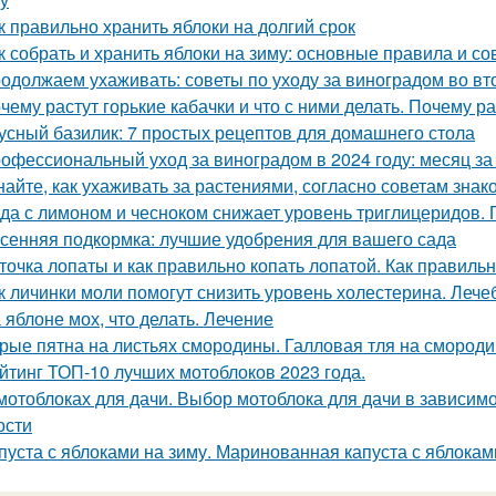
к правильно хранить яблоки на долгий срок
к собрать и хранить яблоки на зиму: основные правила и со
одолжаем ухаживать: советы по уходу за виноградом во вт
чему растут горькие кабачки и что с ними делать. Почему ра
усный базилик: 7 простых рецептов для домашнего стола
офессиональный уход за виноградом в 2024 году: месяц з
найте, как ухаживать за растениями, согласно советам зна
да с лимоном и чесноком снижает уровень триглицеридов. 
сенняя подкормка: лучшие удобрения для вашего сада
точка лопаты и как правильно копать лопатой. Как правильн
к личинки моли помогут снизить уровень холестерина. Лече
 яблоне мох, что делать. Лечение
рые пятна на листьях смородины. Галловая тля на смород
йтинг ТОП-10 лучших мотоблоков 2023 года.
мотоблоках для дачи. Выбор мотоблока для дачи в зависимо
ости
пуста с яблоками на зиму. Маринованная капуста с яблокам