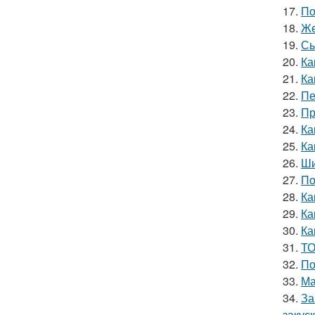
17.
По
18.
Же
19.
Сы
20.
Ка
21.
Ка
22.
Пе
23.
Пр
24.
Ка
25.
Ка
26.
Ши
27.
По
28.
Ка
29.
Ка
30.
Ка
31.
ТО
32.
По
33.
Ма
34.
За
закус