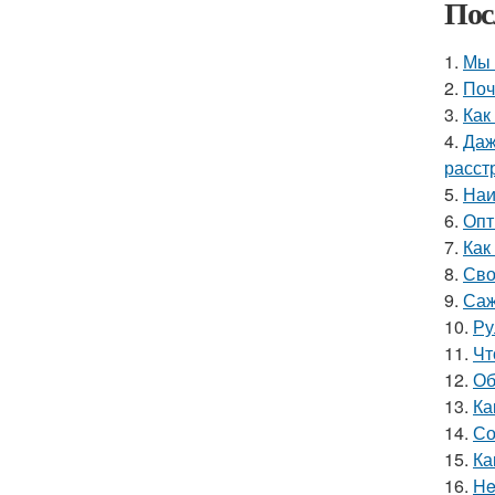
Пос
1.
Мы 
2.
Поч
3.
Как
4.
Даж
расст
5.
Наи
6.
Опт
7.
Как
8.
Сво
9.
Саж
10.
Ру
11.
Чт
12.
Об
13.
Ка
14.
Со
15.
Ка
16.
He