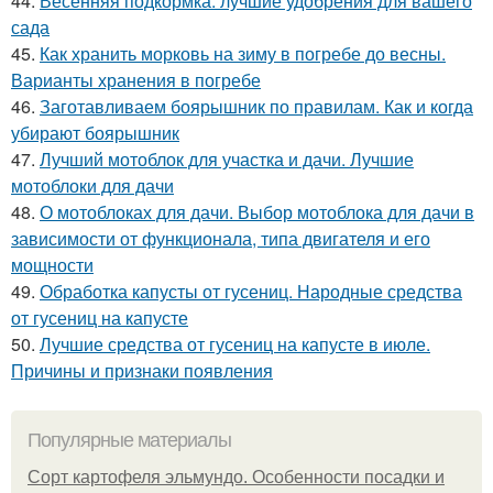
44.
Весенняя подкормка: лучшие удобрения для вашего
сада
45.
Как хранить морковь на зиму в погребе до весны.
Варианты хранения в погребе
46.
Заготавливаем боярышник по правилам. Как и когда
убирают боярышник
47.
Лучший мотоблок для участка и дачи. Лучшие
мотоблоки для дачи
48.
О мотоблоках для дачи. Выбор мотоблока для дачи в
зависимости от функционала, типа двигателя и его
мощности
49.
Обработка капусты от гусениц. Народные средства
от гусениц на капусте
50.
Лучшие средства от гусениц на капусте в июле.
Причины и признаки появления
Популярные материалы
Сорт картофеля эльмундо. Особенности посадки и