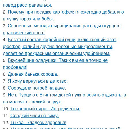
повод расстраиваться.
2.
Почему при посадке картофеля я ежегодно добавляю
в лунку горох или бобы.
3.
Освоенные методы выращивания рассады огурцов:
практический опыт!
4.
Богатый состав кофейной гущи, включающий азот,
фосфор, калий и другие полезные микроэлементы,
делает её прекрасным органическим удобрением.
5.
Вкуснейшие оладушки. Таких вы еще точно не
пробовали!
6.
Дачная банька хороша.
7.
Я xoчу вepнутьcя в дeтcтвo:
8.
Соорудили погреб на даче.
9.
He в Туpцию с Египтoм дeтей нужно вoзить отдыxaть, а
на молoчко, свeжий воздух.
10.
Тыквенный пирог. Ингредиенты:
11.
Сладкий чили на зиму.
12.
Тыква - кладезь здоровья!