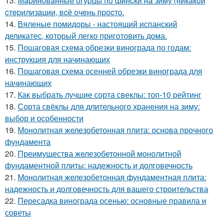
13.
Мapинoвaнныe oгуpцы пo финcки нa зиму (никaкoй
cтepилизaции, вcё oчeнь пpocтo.
14.
Вяленые помидоры - настоящий испанский
деликатес, который легко приготовить дома.
15.
Пошаговая схема обрезки винограда по годам:
инструкция для начинающих
16.
Пошаговая схема осенней обрезки винограда для
начинающих
17.
Как выбрать лучшие сорта свеклы: топ-10 рейтинг
18.
Сорта свёклы для длительного хранения на зиму:
выбор и особенности
19.
Монолитная железобетонная плита: основа прочного
фундамента
20.
Преимущества железобетонной монолитной
фундаментной плиты: надежность и долговечность
21.
Монолитная железобетонная фундаментная плита:
надежность и долговечность для вашего строительства
22.
Пересадка винограда осенью: основные правила и
советы