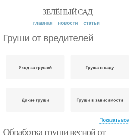
ЗЕЛЁНЫЙ САД
главная
новости
статьи
Груши от вредителей
Уход за грушей
Груша в саду
Дикие груши
Груши в зависимости
Показать все
Обработка груши весной от
Груши во время
Груши от ржавчины