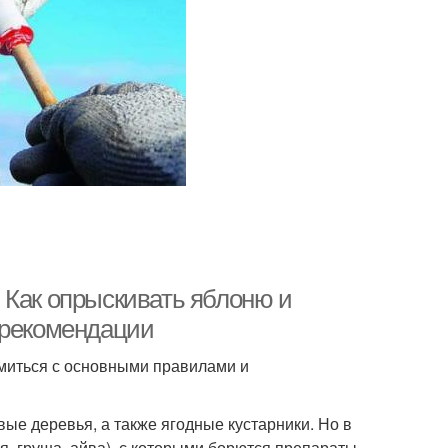
 Как опрыскивать яблоню и
 рекомендации
омиться с основными правилами и
вые деревья, а также ягодные кустарники. Но в
я, груша, айва), с которыми борются препараты.