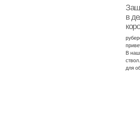
Защ
в д
кор
рубер
приве
В наш
ствол
для о