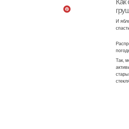
Как
гру
И ябл
спаст
Распр
погод
Так, 
актив
стары
стекл