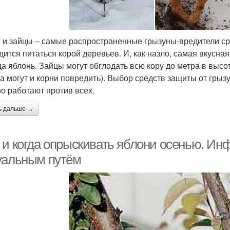
и зайцы – самые распространенные грызуны-вредители сре
дится питаться корой деревьев. И, как назло, самая вкусна
да яблонь. Зайцы могут обглодать всю кору до метра в высо
(а могут и корни повредить). Выбор средств защиты от грызу
о работают против всех.
ь дальше →
 и когда опрыскивать яблони осенью. И
уальным путём