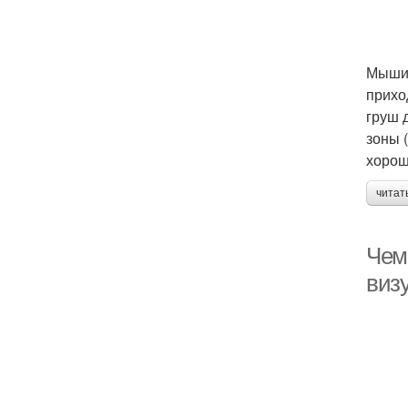
Мыши 
прихо
груш 
зоны 
хорош
читат
Чем
виз