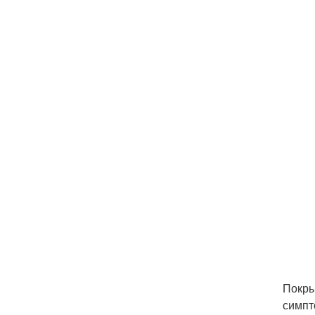
Покры
симпт