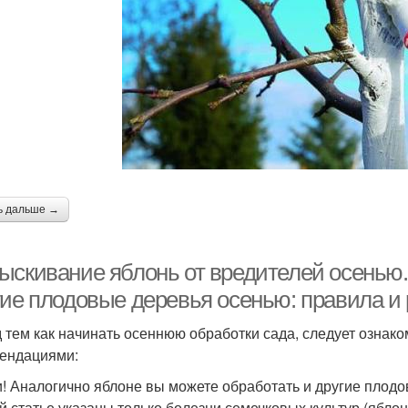
ь дальше →
ыскивание яблонь от вредителей осенью.
гие плодовые деревья осенью: правила и
 тем как начинать осеннюю обработки сада, следует ознак
ендациями:
и! Аналогично яблоне вы можете обработать и другие плодо
й статье указаны только болезни семечковых культур (яблон