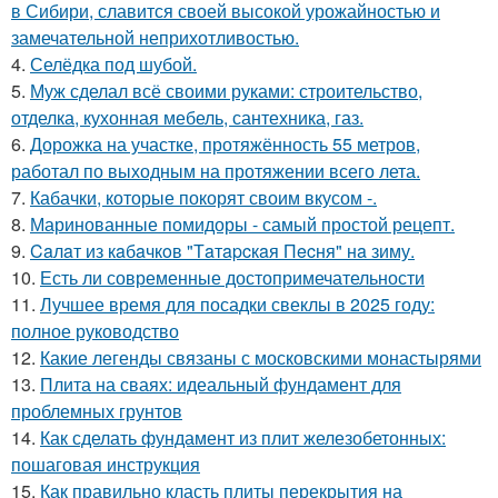
в Сибири, славится своей высокой урожайностью и
замечательной неприхотливостью.
4.
Селёдка под шубой.
5.
Муж сделал всё своими руками: строительство,
отделка, кухонная мебель, сантехника, газ.
6.
Дорожка на участке, протяжённость 55 метров,
работал по выходным на протяжении всего лета.
7.
Кабачки, которые покорят своим вкусом -.
8.
Маринованные помидоры - самый простой рецепт.
9.
Caлaт из кaбaчкoв "Тaтapcкaя Пecня" нa зиму.
10.
Есть ли современные достопримечательности
11.
Лучшее время для посадки свеклы в 2025 году:
полное руководство
12.
Какие легенды связаны с московскими монастырями
13.
Плита на сваях: идеальный фундамент для
проблемных грунтов
14.
Как сделать фундамент из плит железобетонных:
пошаговая инструкция
15.
Как правильно класть плиты перекрытия на