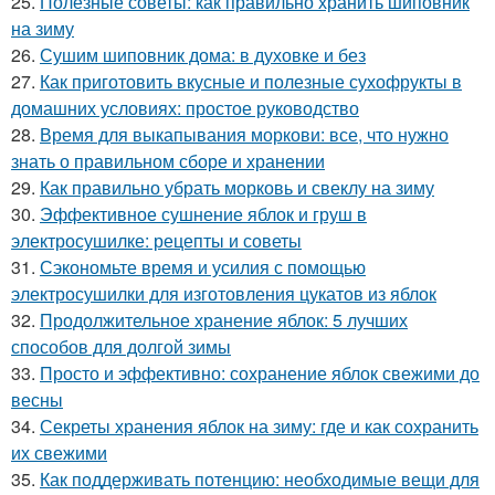
25.
Полезные советы: как правильно хранить шиповник
на зиму
26.
Сушим шиповник дома: в духовке и без
27.
Как приготовить вкусные и полезные сухофрукты в
домашних условиях: простое руководство
28.
Время для выкапывания моркови: все, что нужно
знать о правильном сборе и хранении
29.
Как правильно убрать морковь и свеклу на зиму
30.
Эффективное сушнение яблок и груш в
электросушилке: рецепты и советы
31.
Сэкономьте время и усилия с помощью
электросушилки для изготовления цукатов из яблок
32.
Продолжительное хранение яблок: 5 лучших
способов для долгой зимы
33.
Просто и эффективно: сохранение яблок свежими до
весны
34.
Секреты хранения яблок на зиму: где и как сохранить
их свежими
35.
Как поддерживать потенцию: необходимые вещи для