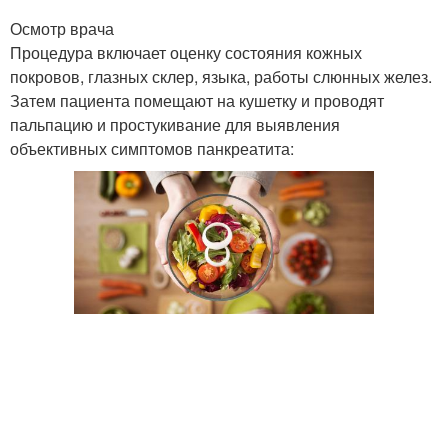
Осмотр врача
Процедура включает оценку состояния кожных
Хронический
Алкогольный
покровов, глазных склер, языка, работы слюнных желез.
панкреатит
панкреатит
Затем пациента помещают на кушетку и проводят
пальпацию и простукивание для выявления
объективных симптомов панкреатита:
Лекарственный
Билиарный панкреатит
панкреатит
Наследственный
Вод при панкреатите
панкреатит
Диетотерапии при
панкреатите