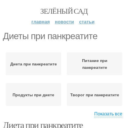
ЗЕЛЁНЫЙ САД
главная
новости
статьи
Диеты при панкреатите
Питание при
Диета при панкреатите
панкреатите
Продукты при диете
Творог при панкреатите
Показать все
Диета при панкреатите
Диеты при хроническом
Диета при обострении