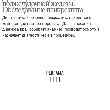
поджелудочной железы.
панкреатите
Обследование панкреатита
Диагностика и лечение панкреатита находятся в
Диета при остром
Бананы при
компетенции гастроэнтеролога . Для вынесения
панкреатите
панкреатите
диагноза врач собирает анамнез, проводит осмотр и
назначает диагностические процедуры.
Фрукты при
Диеты при хроническом
хроническом
холецистите
панкреатите
Диета при остром
Диета при воспалении
холецистите
Диета при хроническом
Меню при панкреатите
панкреатите