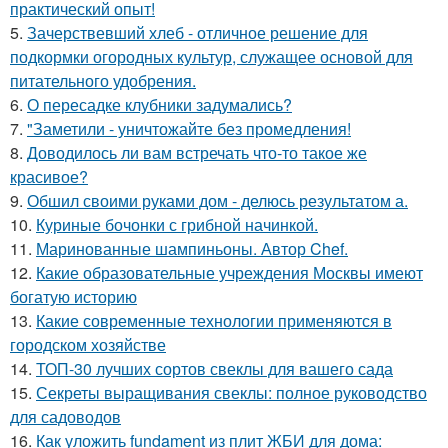
практический опыт!
5.
Зачерствевший хлеб - отличное решение для
подкормки огородных культур, служащее основой для
питательного удобрения.
6.
О пересадке клубники задумались?
7.
"Заметили - уничтожайте без промедления!
8.
Доводилось ли вам встречать что-то такое же
красивое?
9.
Обшил своими руками дом - делюсь результатом а.
10.
Куриные бочонки с грибной начинкой.
11.
Маринованные шампиньоны. Автор Chef.
12.
Какие образовательные учреждения Москвы имеют
богатую историю
13.
Какие современные технологии применяются в
городском хозяйстве
14.
ТОП-30 лучших сортов свеклы для вашего сада
15.
Секреты выращивания свеклы: полное руководство
для садоводов
16.
Как уложить fundament из плит ЖБИ для дома: