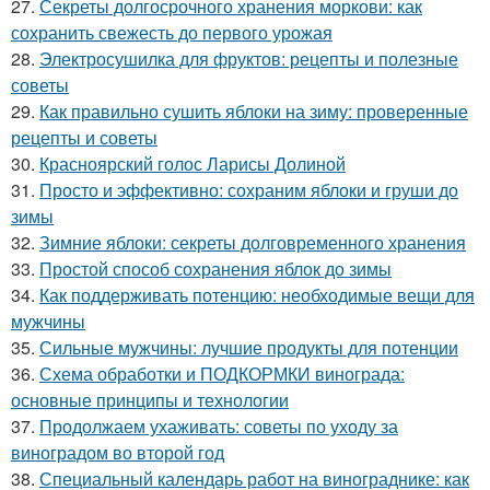
27.
Секреты долгосрочного хранения моркови: как
сохранить свежесть до первого урожая
28.
Электросушилка для фруктов: рецепты и полезные
советы
29.
Как правильно сушить яблоки на зиму: проверенные
рецепты и советы
30.
Красноярский голос Ларисы Долиной
31.
Просто и эффективно: сохраним яблоки и груши до
зимы
32.
Зимние яблоки: секреты долговременного хранения
33.
Простой способ сохранения яблок до зимы
34.
Как поддерживать потенцию: необходимые вещи для
мужчины
35.
Сильные мужчины: лучшие продукты для потенции
36.
Схема обработки и ПОДКОРМКИ винограда:
основные принципы и технологии
37.
Продолжаем ухаживать: советы по уходу за
виноградом во второй год
38.
Специальный календарь работ на винограднике: как