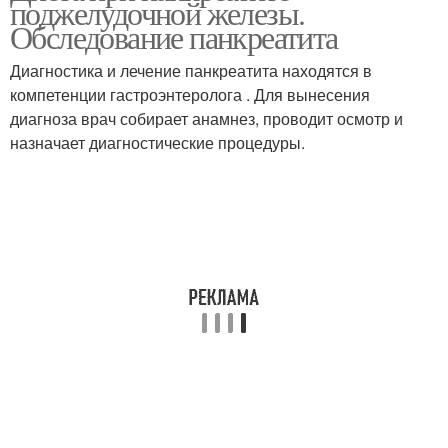
поджелудочной железы.
панкреатите
панкреатите
Обследование панкреатита
Диагностика и лечение панкреатита находятся в
Фрукты при
компетенции гастроэнтеролога . Для вынесения
хроническом
диагноза врач собирает анамнез, проводит осмотр и
панкреатите
назначает диагностические процедуры.