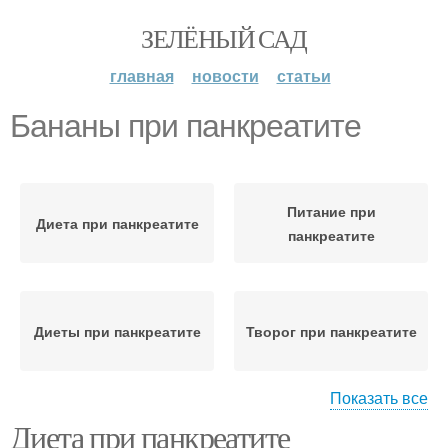
ЗЕЛЁНЫЙ САД
главная
новости
статьи
Бананы при панкреатите
Питание при
Диета при панкреатите
панкреатите
Диеты при панкреатите
Творог при панкреатите
Показать все
Диета при панкреатите
Диеты при хроническом
Диета при остром