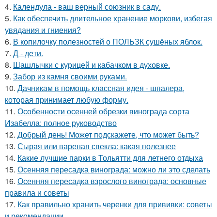
4.
Календула - ваш верный союзник в саду.
5.
Как обеспечить длительное хранение моркови, избегая
увядания и гниения?
6.
В копилочку полезностей о ПОЛЬЗК сушёных яблок.
7.
Д - дeти.
8.
Шашлычки с курицей и кабачком в духовке.
9.
Забор из камня своими руками.
10.
Дачникам в помощь классная идея - шпалера,
которая принимает любую форму.
11.
Особенности осенней обрезки винограда сорта
Изабелла: полное руководство
12.
Добрый день! Может подскажете, что может быть?
13.
Сырая или вареная свекла: какая полезнее
14.
Какие лучшие парки в Тольятти для летнего отдыха
15.
Осенняя пересадка винограда: можно ли это сделать
16.
Осенняя пересадка взрослого винограда: основные
правила и советы
17.
Как правильно хранить черенки для прививки: советы
и рекомендации