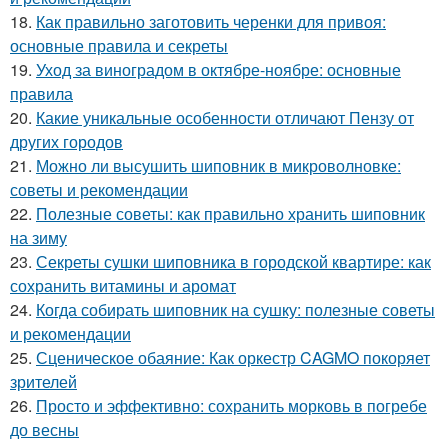
18.
Как правильно заготовить черенки для привоя:
основные правила и секреты
19.
Уход за виноградом в октябре-ноябре: основные
правила
20.
Какие уникальные особенности отличают Пензу от
других городов
21.
Можно ли высушить шиповник в микроволновке:
советы и рекомендации
22.
Полезные советы: как правильно хранить шиповник
на зиму
23.
Секреты сушки шиповника в городской квартире: как
сохранить витамины и аромат
24.
Когда собирать шиповник на сушку: полезные советы
и рекомендации
25.
Сценическое обаяние: Как оркестр CAGMO покоряет
зрителей
26.
Просто и эффективно: сохранить морковь в погребе
до весны