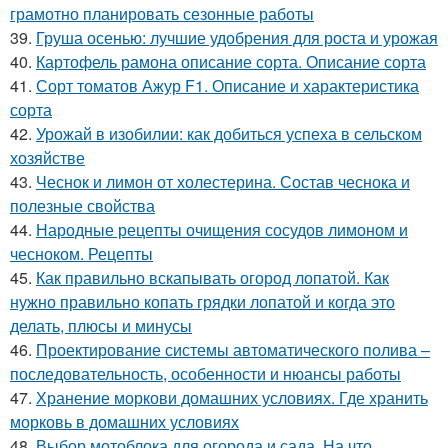
грамотно планировать сезонные работы
39.
Груша осенью: лучшие удобрения для роста и урожая
40.
Картофель рамона описание сорта. Описание сорта
41.
Сорт томатов Ажур F1. Описание и характеристика
сорта
42.
Урожай в изобилии: как добиться успеха в сельском
хозяйстве
43.
Чеснок и лимон от холестерина. Состав чеснока и
полезные свойства
44.
Народные рецепты очищения сосудов лимоном и
чесноком. Рецепты
45.
Как правильно вскапывать огород лопатой. Как
нужно правильно копать грядки лопатой и когда это
делать, плюсы и минусы
46.
Проектирование системы автоматического полива –
последовательность, особенности и нюансы работы
47.
Хранение моркови домашних условиях. Где хранить
морковь в домашних условиях
48.
Выбор мотоблока для огорода и сада. На что