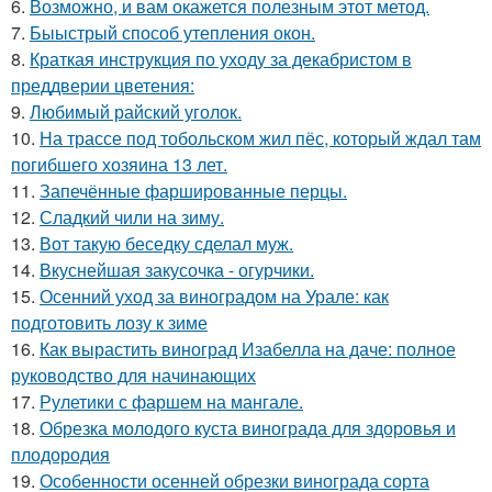
6.
Возможно, и вам окажется полезным этот метод.
7.
Быыстрый способ утепления окон.
8.
Краткая инструкция по уходу за декабристом в
преддверии цветения:
9.
Любимый райский уголок.
10.
На трассе под тобольском жил пёс, который ждал там
погибшего хозяина 13 лет.
11.
Запечённые фаршированные перцы.
12.
Сладкий чили на зиму.
13.
Вот такую беседку сделал муж.
14.
Вкуснейшая закусочка - огурчики.
15.
Осенний уход за виноградом на Урале: как
подготовить лозу к зиме
16.
Как вырастить виноград Изабелла на даче: полное
руководство для начинающих
17.
Рулетики с фаршем на мангале.
18.
Обрезка молодого куста винограда для здоровья и
плодородия
19.
Особенности осенней обрезки винограда сорта