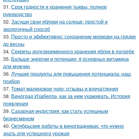
31.
Срок годности и хранения тыквы: полное
руководство
32.
Засуши свои яблоки на солнце: простой и
экологичный способ
33.
Просто и эффективно: сохранение моркови на грядке
до весны
34.
Секреты долговременного хранения яблок в погребе
35.
Больше энергии и потенции: 4 основных витамина
для мужчин
36.
Лучшие продукты для повышения потенциала: наш
подбор
37.
Томат малиновое чудо: отзывы и впечатления
38.
Виноград Изабелла, как за ним ухаживать. История
появления
39.
Сахарная индустрия: как стать успешным
бизнесменом
40.
Октябрьские работы в виноградниках: что нужно
знать для успешного урожая