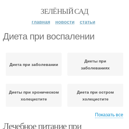
ЗЕЛЁНЫЙ САД
главная
новости
статьи
Диета при воспалении
Диеты при
Диета при заболевании
заболеваниях
Диеты при хроническом
Диета при остром
холецистите
холецистите
Показать все
Лечебное питание при
Диеты при панкреатите
Продукты при диете