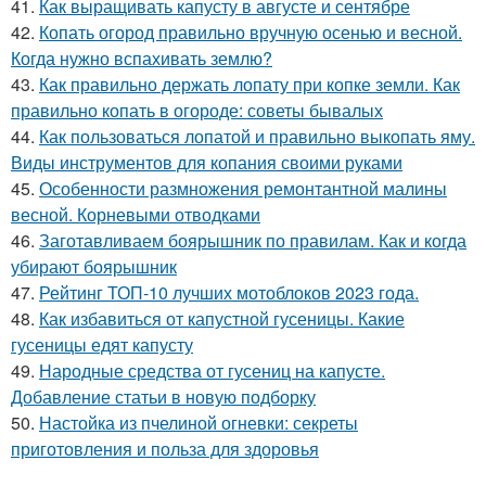
41.
Как выращивать капусту в августе и сентябре
42.
Копать огород правильно вручную осенью и весной.
Когда нужно вспахивать землю?
43.
Как правильно держать лопату при копке земли. Как
правильно копать в огороде: советы бывалых
44.
Как пользоваться лопатой и правильно выкопать яму.
Виды инструментов для копания своими руками
45.
Особенности размножения ремонтантной малины
весной. Корневыми отводками
46.
Заготавливаем боярышник по правилам. Как и когда
убирают боярышник
47.
Рейтинг ТОП-10 лучших мотоблоков 2023 года.
48.
Как избавиться от капустной гусеницы. Какие
гусеницы едят капусту
49.
Народные средства от гусениц на капусте.
Добавление статьи в новую подборку
50.
Настойка из пчелиной огневки: секреты
приготовления и польза для здоровья