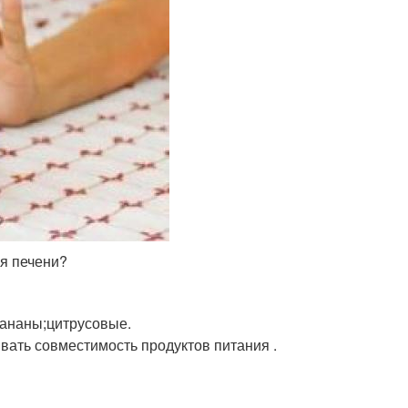
я печени?
;бананы;цитрусовые.
вать совместимость продуктов питания .