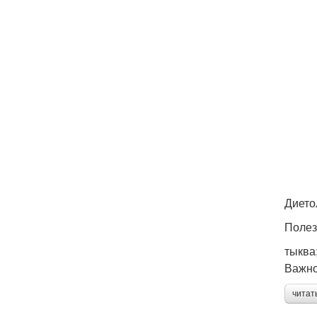
Дието
Полез
тыква
Важно
читат