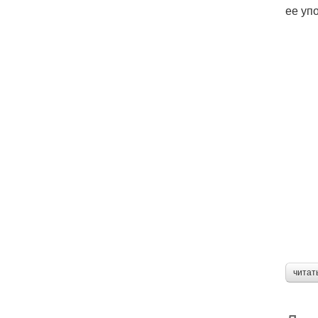
ее уп
читат