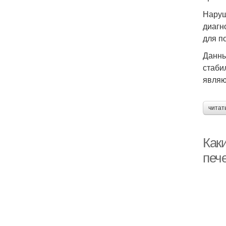
Наруш
диагн
для по
Данны
стаби
являю
читат
Как
печ