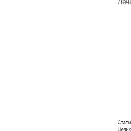
Леч
Стать
Целик