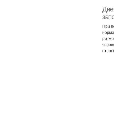
Дие
зап
При п
норма
ритме
челов
относ