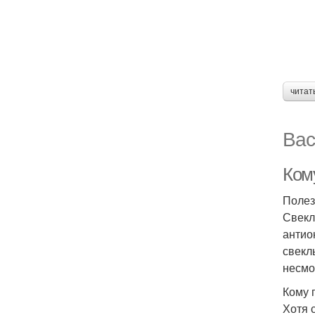
читат
Вас
Кому
Полез
Свекл
антио
свекл
несмо
Кому 
Хотя 