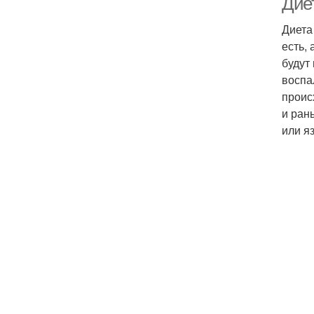
Дие
Диета
есть,
будут
воспа
проис
и ран
или яз