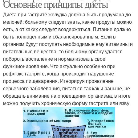
Основные принципы диеты
Диета при гастрите желудка должна быть продумана до
мелочей: больному следует знать, какие продуты можно
есть, а от каких следует воздержаться. Питание должно
Диета при заболевании
Ограничения в питании
быть полноценным и сбалансированным. Если в
организм будут поступать необходимые ему витамины и
питательные вещества, то больному органу удастся
побороть воспаление и нормализовать свое
Диеты при
Питание при
функционирование. Что актуально особенно при
заболеваниях
мочекаменной болезни
рефлюкс гастрите, когда происходит нарушение
процесса пищеварения. Игнорируя проявление
серьезного заболевания, питаться так как и раньше, не
Питания для почечных
обращать внимание на оповещения организма, в итоге
больных
можно получить хроническую форму гастрита или язву.