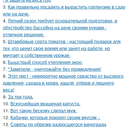
3.
Как правильно посадить и вырастить гортензию в саду
или на даче.
4.
Летний сезон требует основательной подготовки, и
обустройство бассейна на даче своими руками -
отличное решение.
5.
Штамбовые сорта томатов - настоящий подарок для
тех, кто ценит свое время или занят на работе, но
мечтает о собственном урожае.
6.
Быыстрый способ утепления окон.
7.
"Заметили - уничтожайте без промедления!
8.
Этот лист - невероятно мощное средство от высокого
давления, сахара в крови, кашля, отёков и лишнего
веса!
9.
За три года.
10.
Вскуснейшая квашеная капуста.
11.
Вот такую беседку сделал муж.
12.
Кабачки, которые покорят своим вкусом -.
13.
Советы по обрезке разросшегося винограда