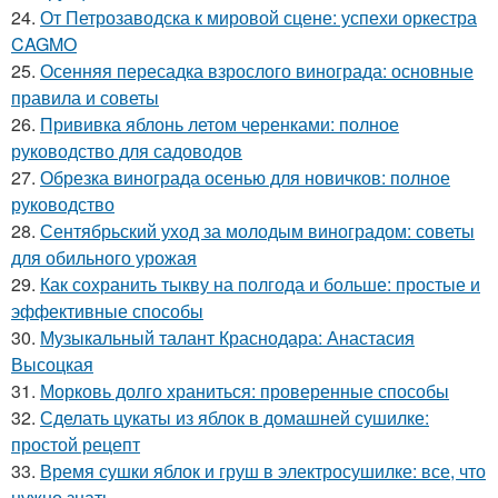
24.
От Петрозаводска к мировой сцене: успехи оркестра
CAGMO
25.
Осенняя пересадка взрослого винограда: основные
правила и советы
26.
Прививка яблонь летом черенками: полное
руководство для садоводов
27.
Обрезка винограда осенью для новичков: полное
руководство
28.
Сентябрьский уход за молодым виноградом: советы
для обильного урожая
29.
Как сохранить тыкву на полгода и больше: простые и
эффективные способы
30.
Музыкальный талант Краснодара: Анастасия
Высоцкая
31.
Морковь долго храниться: проверенные способы
32.
Сделать цукаты из яблок в домашней сушилке:
простой рецепт
33.
Время сушки яблок и груш в электросушилке: все, что
нужно знать