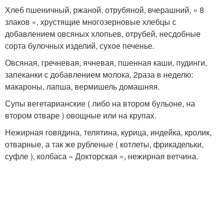
Хлеб пшеничный, ржаной, отрубяной, вчерашний, « 8
злаков », хрустящие многозерновые хлебцы с
добавлением овсяных хлопьев, отрубей, несдобные
сорта булочных изделий, сухое печенье.
Овсяная, гречневая, ячневая, пшенная каши, пудинги,
запеканки с добавлением молока, 2раза в неделю:
макароны, лапша, вермишель домашняя.
Супы вегетарианские ( либо на втором бульоне, на
втором отваре ) овощные или на крупах.
Нежирная говядина, телятина, курица, индейка, кролик,
отварные, а так же рубленые ( котлеты, фрикадельки,
суфле ), колбаса « Докторская », нежирная ветчина.