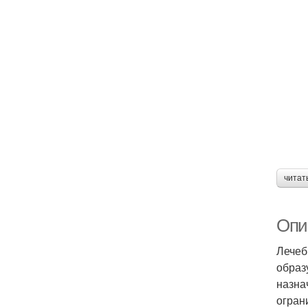
читат
Опи
Лечеб
образ
назна
огран