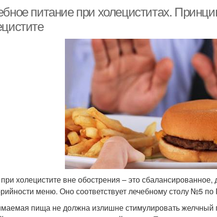
ебное питание при холециститах. Принци
ецистите
 при холецистите вне обострения – это сбалансированное,
орийности меню. Оно соответствует лечебному столу №5 по
маемая пища не должна излишне стимулировать желчный п