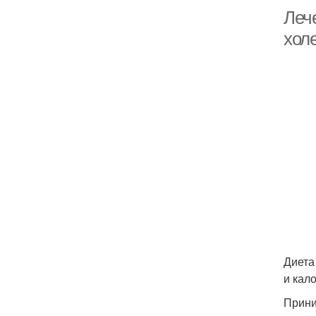
Леч
хол
Диета
и кал
Прини