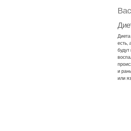
Вас
Дие
Диета
есть,
будут
воспа
проис
и ран
или яз