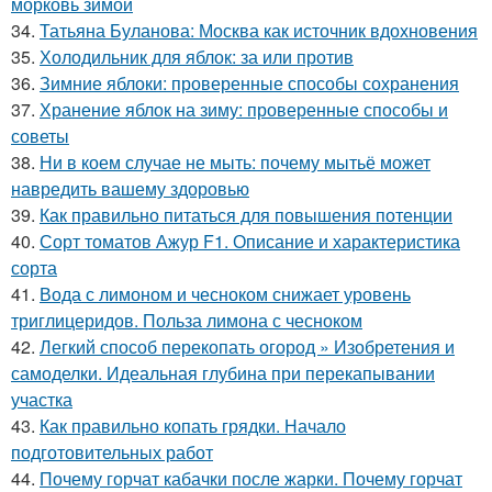
морковь зимой
34.
Татьяна Буланова: Москва как источник вдохновения
35.
Холодильник для яблок: за или против
36.
Зимние яблоки: проверенные способы сохранения
37.
Хранение яблок на зиму: проверенные способы и
советы
38.
Ни в коем случае не мыть: почему мытьё может
навредить вашему здоровью
39.
Как правильно питаться для повышения потенции
40.
Сорт томатов Ажур F1. Описание и характеристика
сорта
41.
Вода с лимоном и чесноком снижает уровень
триглицеридов. Польза лимона с чесноком
42.
Легкий способ перекопать огород » Изобретения и
самоделки. Идеальная глубина при перекапывании
участка
43.
Как правильно копать грядки. Начало
подготовительных работ
44.
Почему горчат кабачки после жарки. Почему горчат