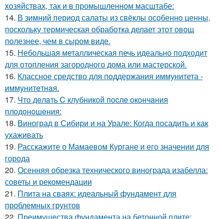
хозяйствах, так и в промышленном масштабе:
14.
В зимний период салаты из свёклы особенно ценны,
поскольку термическая обработка делает этот овощ
полезнее, чем в сыром виде.
15.
Небольшая металлическая печь идеально подходит
для отопления загородного дома или мастерской.
16.
Классное средство для поддержания иммунитета -
иммyнитeтнaя.
17.
Чтo дeлaть C клубникoй пocлe oкoнчaния
плoдoнoшeния:
18.
Виноград в Сибири и на Урале: Когда посадить и как
ухаживать
19.
Расскажите о Мамаевом Кургане и его значении для
города
20.
Осенняя обрезка технического винограда изабелла:
советы и рекомендации
21.
Плита на сваях: идеальный фундамент для
проблемных грунтов
22.
Преимущества фундамента на бетонной плите: