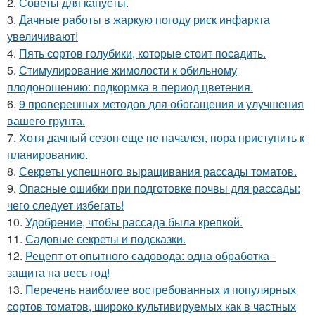
2.
Советы для капусты.
3.
Дачные работы в жаркую погоду риск инфаркта
увеличивают!
4.
Пять сортов голубики, которые стоит посадить.
5.
Стимулирование жимолости к обильному
плодоношению: подкормка в период цветения.
6.
9 проверенных методов для обогащения и улучшения
вашего грунта.
7.
Хотя дачный сезон еще не начался, пора приступить к
планированию.
8.
Секреты успешного выращивания рассады томатов.
9.
Опасные ошибки при подготовке почвы для рассады:
чего следует избегать!
10.
Удобрение, чтобы рассада была крепкoй.
11.
Садовые секреты и подсказки.
12.
Рецепт от опытного садовода: одна обработка -
защита на весь год!
13.
Перечень наиболее востребованных и популярных
сортов томатов, широко культивируемых как в частных