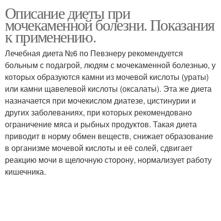
Описание диеты при
Фрукты при
Мед при мочекаменной
мочекаменной болезни. Показания
мочекаменной болезни
болезни
к применению.
Лечебная диета №6 по Певзнеру рекомендуется
больным с подагрой, людям с мочекаменной болезнью, у
которых образуются камни из мочевой кислоты (ураты)
или камни щавелевой кислоты (оксалаты). Эта же диета
назначается при мочекислом диатезе, цистинурии и
других заболеваниях, при которых рекомендовано
ограничение мяса и рыбных продуктов. Такая диета
приводит в норму обмен веществ, снижает образование
в организме мочевой кислоты и её солей, сдвигает
реакцию мочи в щелочную сторону, нормализует работу
кишечника.