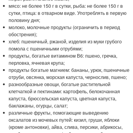
мясо: не более 150 г в сутки, рыба: не более 150 г в
сутки, птица: в отварном виде. Употреблять в первую
половину дня;
молоко, молочные продукты (ограничить в период
обострения);
хлеб: пшеничный, ржаной, изделия из муки грубого
помола с пшеничными отрубями;
продукты, богатые витамином В6: пшено, гречка,
перловка, ячневая крупа;
продукты богатые магнием: бананы, урюк, пшеничные
отруби, овсянка, морская капуста, чернослив, пшено;
разнообразные овощи, богатые растительной
клетчаткой и пектинами: картофель, белокочанная
капуста, брюссельская капуста, цветная капуста,
баклажаны, огурцы, салат;
различные фрукты, помогающие выведению
оксалатов из мочевых путей: кизил, груши, яблоки
(кроме антоновки), айва, слива, персики, абрикосы,