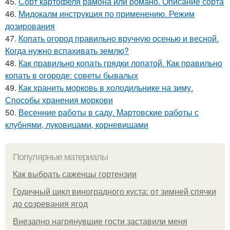
45.
Сорт картофеля рамона или романо. Описание сорта
46.
Мидокалм инструкция по применению. Режим
дозирования
47.
Копать огород правильно вручную осенью и весной.
Когда нужно вспахивать землю?
48.
Как правильно копать грядки лопатой. Как правильно
копать в огороде: советы бывалых
49.
Как хранить морковь в холодильнике на зиму.
Способы хранения моркови
50.
Весенние работы в саду. Мартовские работы с
клубнями, луковицами, корневищами
Популярные материалы
Как выбрать саженцы гортензии
Годичный цикл виноградного куста: от зимней спячки
до созревания ягод
Внезапно нагрянувшие гости заставили меня