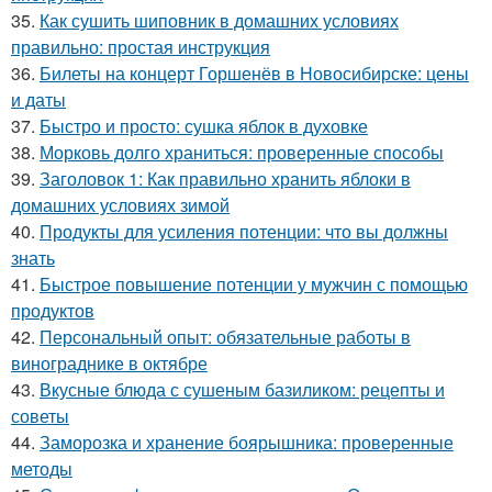
35.
Как сушить шиповник в домашних условиях
правильно: простая инструкция
36.
Билеты на концерт Горшенёв в Новосибирске: цены
и даты
37.
Быстро и просто: сушка яблок в духовке
38.
Морковь долго храниться: проверенные способы
39.
Заголовок 1: Как правильно хранить яблоки в
домашних условиях зимой
40.
Продукты для усиления потенции: что вы должны
знать
41.
Быстрое повышение потенции у мужчин с помощью
продуктов
42.
Персональный опыт: обязательные работы в
винограднике в октябре
43.
Вкусные блюда с сушеным базиликом: рецепты и
советы
44.
Заморозка и хранение боярышника: проверенные
методы