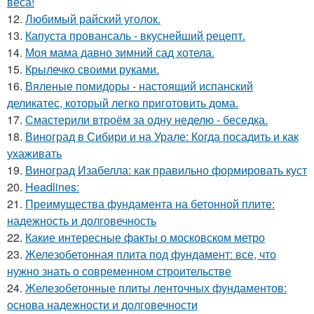
веса!
12.
Любимый райский уголок.
13.
Капуста провансаль - вкуснейший рецепт.
14.
Моя мама давно зимний сад хотела.
15.
Крылечко своими руками.
16.
Вяленые помидоры - настоящий испанский
деликатес, который легко приготовить дома.
17.
Смастерили втроём за одну неделю - беседка.
18.
Виноград в Сибири и на Урале: Когда посадить и как
ухаживать
19.
Виноград Изабелла: как правильно формировать куст
20.
Headlines:
21.
Преимущества фундамента на бетонной плите:
надежность и долговечность
22.
Какие интересные факты о московском метро
23.
Железобетонная плита под фундамент: все, что
нужно знать о современном строительстве
24.
Железобетонные плиты ленточных фундаментов:
основа надежности и долговечности