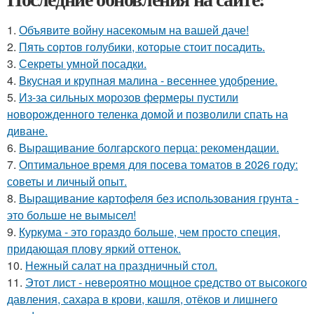
1.
Объявите войну насекомым на вашей даче!
2.
Пять сортов голубики, которые стоит посадить.
3.
Секреты умной посадки.
4.
Вкусная и крупная малина - весеннее удобрение.
5.
Из-за сильных морозов фермеры пустили
новорожденного теленка домой и позволили спать на
диване.
6.
Выращивание болгарского перца: рекомендации.
7.
Оптимальное время для посева томатов в 2026 году:
советы и личный опыт.
8.
Выращивание картофеля без использования грунта -
это больше не вымысел!
9.
Куркума - это гораздо больше, чем просто специя,
придающая плову яркий оттенок.
10.
Нежный салат на праздничный стол.
11.
Этот лист - невероятно мощное средство от высокого
давления, сахара в крови, кашля, отёков и лишнего