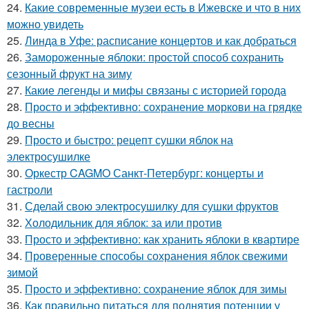
24.
Какие современные музеи есть в Ижевске и что в них
можно увидеть
25.
Линда в Уфе: расписание концертов и как добраться
26.
Замороженные яблоки: простой способ сохранить
сезонный фрукт на зиму
27.
Какие легенды и мифы связаны с историей города
28.
Просто и эффективно: сохранение моркови на грядке
до весны
29.
Просто и быстро: рецепт сушки яблок на
электросушилке
30.
Оркестр CAGMO Санкт-Петербург: концерты и
гастроли
31.
Сделай свою электросушилку для сушки фруктов
32.
Холодильник для яблок: за или против
33.
Просто и эффективно: как хранить яблоки в квартире
34.
Проверенные способы сохранения яблок свежими
зимой
35.
Просто и эффективно: сохранение яблок для зимы
36.
Как правильно питаться для поднятия потенции у