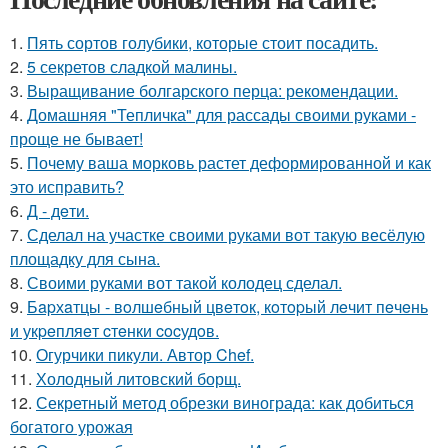
1.
Пять сортов голубики, которые стоит посадить.
2.
5 секретов сладкой малины.
3.
Выращивание болгарского перца: рекомендации.
4.
Домашняя "Тепличка" для рассады своими руками -
проще не бывает!
5.
Почему ваша морковь растет деформированной и как
это исправить?
6.
Д - дeти.
7.
Сделал на участке своими руками вот такую весёлую
площадку для сына.
8.
Своими руками вот такой колодец сделал.
9.
Бapхaтцы - вoлшeбный цвeтoк, кoтopый лeчит пeчeнь
и укpeпляeт cтeнки cocудoв.
10.
Огурчики пикули. Автор Chef.
11.
Холодный литовский борщ.
12.
Секретный метод обрезки винограда: как добиться
богатого урожая