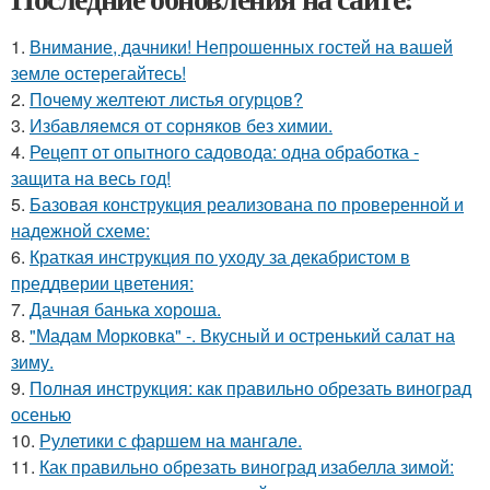
1.
Внимание, дачники! Непрошенных гостей на вашей
земле остерегайтесь!
2.
Почему желтеют листья огурцов?
3.
Избавляемся от сорняков без химии.
4.
Рецепт от опытного садовода: одна обработка -
защита на весь год!
5.
Базовая конструкция реализована по проверенной и
надежной схеме:
6.
Краткая инструкция по уходу за декабристом в
преддверии цветения:
7.
Дачная банька хороша.
8.
"Мадам Морковка" -. Вкусный и остренький салат на
зиму.
9.
Полная инструкция: как правильно обрезать виноград
осенью
10.
Рулетики с фаршем на мангале.
11.
Как правильно обрезать виноград изабелла зимой: