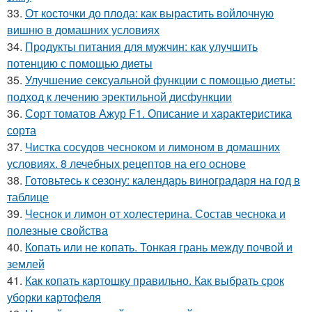
33.
От косточки до плода: как вырастить войлочную
вишню в домашних условиях
34.
Продукты питания для мужчин: как улучшить
потенцию с помощью диеты
35.
Улучшение сексуальной функции с помощью диеты:
подход к лечению эректильной дисфункции
36.
Сорт томатов Ажур F1. Описание и характеристика
сорта
37.
Чистка сосудов чесноком и лимоном в домашних
условиях. 8 лечебных рецептов на его основе
38.
Готовьтесь к сезону: календарь виноградаря на год в
таблице
39.
Чеснок и лимон от холестерина. Состав чеснока и
полезные свойства
40.
Копать или не копать. Тонкая грань между почвой и
землей
41.
Как копать картошку правильно. Как выбрать срок
уборки картофеля