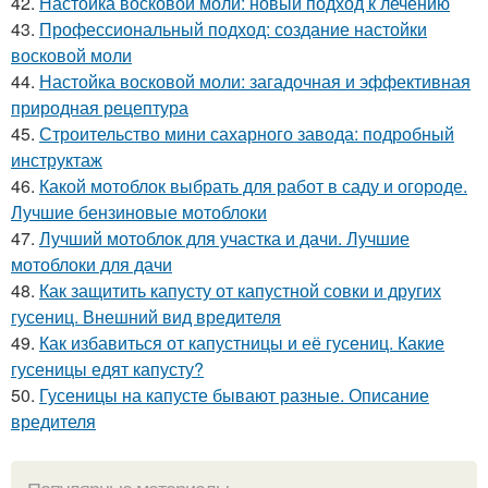
42.
Настойка восковой моли: новый подход к лечению
43.
Профессиональный подход: создание настойки
восковой моли
44.
Настойка восковой моли: загадочная и эффективная
природная рецептура
45.
Строительство мини сахарного завода: подробный
инструктаж
46.
Какой мотоблок выбрать для работ в саду и огороде.
Лучшие бензиновые мотоблоки
47.
Лучший мотоблок для участка и дачи. Лучшие
мотоблоки для дачи
48.
Как защитить капусту от капустной совки и других
гусениц. Внешний вид вредителя
49.
Как избавиться от капустницы и её гусениц. Какие
гусеницы едят капусту?
50.
Гусеницы на капусте бывают разные. Описание
вредителя