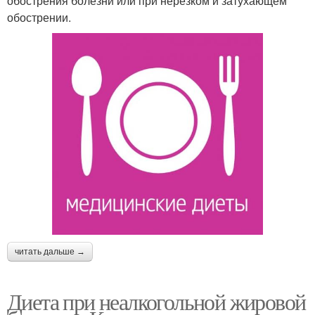
обострения болезни или при нерезком и затухающем
обострении.
читать дальше →
Диета при неалкогольной жировой