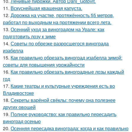
10.
Ленивые пирожки. Автор Dani_Gotovit.
11.
Вскуснейшая квашеная капуста.
12.
Дорожка на участке, протяжённость 55 метров,
работал по выходным на протяжении всего лета.
13.
Осенний уход за виноградом на Урале: как
подготовить лозу к зиме
14.
Советы по обрезке разросшегося винограда
изабелла
15.
Как правильно обрезать виноград изабелла зимой:
советы для повышения урожайности
16.
Как правильно обрезать виноградные лозы каждый
год
17.
Какие театры и культурные учреждения есть во
Владивостоке
18.
Секреты варёной свёклы: почему она полезнее
других овощей
19.
Полное руководство: как правильно пересадить
виноград осенью
20.
Осенняя пересадка винограда: когда и как правильно