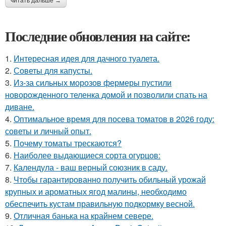
читать дальше →
Последние обновления на сайте:
1.
Интересная идея для дачного туалета.
2.
Советы для капусты.
3.
Из-за сильных морозов фермеры пустили
новорожденного теленка домой и позволили спать на
диване.
4.
Оптимальное время для посева томатов в 2026 году:
советы и личный опыт.
5.
Почему томаты трескаются?
6.
Наиболее выдающиеся сорта огурцов:
7.
Календула - ваш верный союзник в саду.
8.
Чтобы гарантированно получить обильный урожай
крупных и ароматных ягод малины, необходимо
обеспечить кустам правильную подкормку весной.
9.
Отличная банька на крайнем севере.