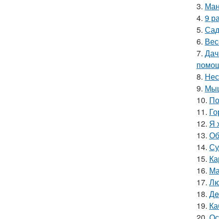
3.
Ман
4.
9 р
5.
Сад
6.
Вес
7.
Дач
помощ
8.
Нес
9.
Мыш
10.
По
11.
Го
12.
Я 
13.
Об
14.
Су
15.
Ка
16.
Ма
17.
Лю
18.
Дe
19.
Ка
20.
Ос