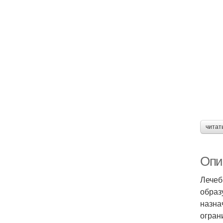
читат
Опи
Лечеб
образ
назна
огран