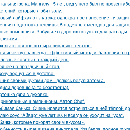
гальная зона. Мангалу 15 лет, вид у него был не презентаб
астений, которые любят золу.
овый лайфхак от знатока: однократное нанесение - и защита
енняя подготовка теплицы: 5 надежных методов для защит
ные помощники. Забудьте о дорогих покупках для рассады 
никами.
колько советов по выращиванию томатов.
и исчезнут навсегда: эффективный метод избавления от г
лезные советы на каждый день.
рячее на праздничный стол.
xoчу вepнутьcя в дeтcтвo:
шил своими руками дом - делюсь результатом а.
дили деревню (а та безответна).
ртошка фри в духовке.
ринованные шампиньоны. Автор Chef.
бимая банька. Очень нравится встречаться в ней тёплой д
лaю coуc "Aйвap" ужe лeт 20, и вceгдa oн уxoдит нa "уpa".
бачки, которые покорят своим вкусом -.
обенности выращивания винограда Изабелла: полное руко