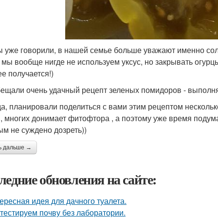
ы уже говорили, в нашей семье больше уважают именно сол
 мы вообще нигде не используем уксус, но закрывать огурц
ее получается!)
ещали очень удачный рецепт зеленых помидоров - выполн
а, планировали поделиться с вами этим рецептом несколько
, многих донимает фитофтора , а поэтому уже время подумат
ым не суждено дозреть))
ь дальше →
ледние обновления на сайте:
ересная идея для дачного туалета.
тестируем почву без лаборатории.