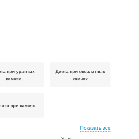
та при уратных
Диета при оксалатных
камнях
камнях
око при камнях
Показать все