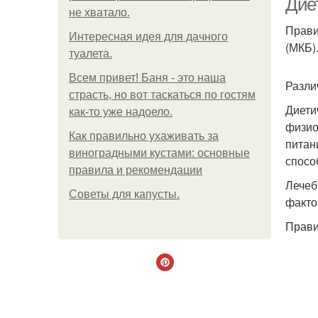
Дие
не хватало.
Прави
Интересная идея для дачного
(МКБ)
туалета.
Всем привет! Баня - это наша
Разли
страсть, но вот таскаться по гостям
Диети
как-то уже надоело.
физио
Как правильно ухаживать за
питан
виноградными кустами: основные
спосо
правила и рекомендации
Лечеб
Советы для капусты.
факто
Прави