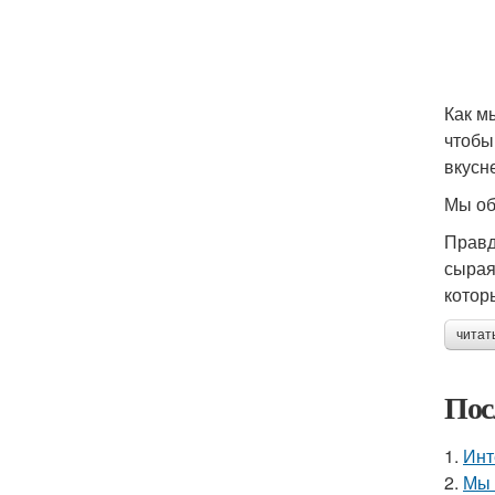
Как м
чтобы
вкусн
Мы об
Правд
сырая
котор
читат
Пос
1.
Инт
2.
Мы 