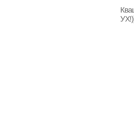
Ква
УХ!)