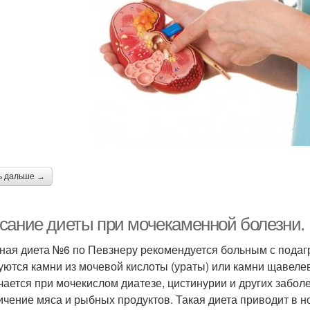
ь дальше →
сание диеты при мочекаменной болезни.
ная диета №6 по Певзнеру рекомендуется больным с подаг
уются камни из мочевой кислоты (ураты) или камни щавелев
чается при мочекислом диатезе, цистинурии и других забо
ичение мяса и рыбных продуктов. Такая диета приводит в 