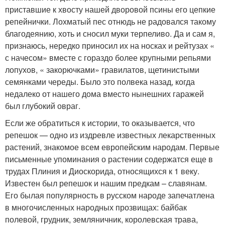
приставшие к хвосту нашей дворовой псины его цепкие
репейнички. Лохматый пес отнюдь не радовался такому
благодеянию, хоть и сносил муки терпеливо. Да и сам я,
признаюсь, нередко приносил их на носках и рейтузах «
с начесом» вместе с гораздо более крупными репьями
лопухов, « закорючками» гравилатов, щетинистыми
семянками череды. Было это полвека назад, когда
недалеко от нашего дома вместо нынешних гаражей
был глубокий овраг.
Если же обратиться к истории, то оказывается, что
репешок — одно из издревле известных лекарственных
растений, знакомое всем европейским народам. Первые
письменные упоминания о растении содержатся еще в
трудах Плиния и Диоскорида, относящихся к 1 веку.
Известен был репешок и нашим предкам – славянам.
Его былая популярность в русском народе запечатлена
в многочисленных народных прозвищах: байбак
полевой, грудник, земляничник, королевская трава,