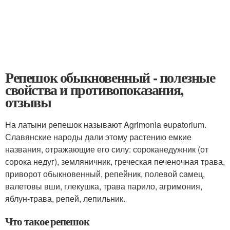
Репешок обыкновенный - полезные
свойства и противопоказания,
отзывы
На латыни репешок называют Agrimonia eupatorium.
Славянские народы дали этому растению емкие
названия, отражающие его силу: сороканедужник (от
сорока недуг), земляничник, греческая печеночная трава,
приворот обыкновенный, репейник, полевой самец,
валетовы вши, глекушка, трава парило, агримония,
яблун-трава, репей, лепильник.
Что такое репешок