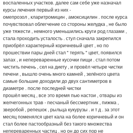
воспаленных участков. далее сам себе уже назначал
курсы лечения первый из них -
омепрозол , кларитромицин , амоксицилин . после курса
почувствовал облегчение со стороны желудка , не было
уже тяжести , немного уменьшились круги род глазами ,
стала проходить усталость . стул сначала закрепился
приобрёл характерный коричневый цвет , но по
прошествии пары дней стал " терять " цвет, появился
запах , и непереваренные кусочки пищи . стал потом
чистить печень , сел на диету , и провёл четыре чистки
печени , вышло очень много камней , зелёного цвета
самые большие доходили до двух сантиметров в
диаметре . после последней чистки
прошёл месяц , все это время пью настои , отвары из
желчегонных трав - песчаный бессмертник , пижма ,
зверобой , репешок , рыльца кукурузы . и т д . за этот
месяц поменялся цвет кала на более коричневый и он
стал более пастообразный без такого множества
непереваренных частиц . но он до сих пор не