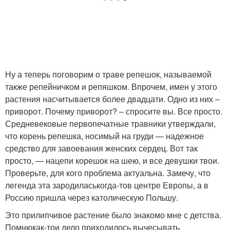
Ну а теперь поговорим о траве репешок, называемой
также репейничком и репяшком. Впрочем, имен у этого
растения насчитывается более двадцати. Одно из них –
приворот. Почему приворот? – спросите вы. Все просто.
Средневековые первопечатные травники утверждали,
что корень репешка, носимый на груди — надежное
средство для завоевания женских сердец. Вот так
просто, — нацепи корешок на шею, и все девушки твои.
Проверьте, для кого проблема актуальна. Замечу, что
легенда эта зародилась
когда-то
в центре Европы, а в
Россию пришла через католическую Польшу.
Это прилипчивое растение было знакомо мне с детства.
Помню
как-то
и дело приходилось вычесывать