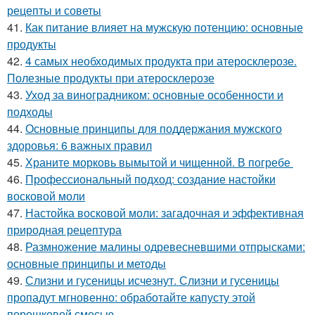
рецепты и советы
41.
Как питание влияет на мужскую потенцию: основные
продукты
42.
4 самых необходимых продукта при атеросклерозе.
Полезные продукты при атеросклерозе
43.
Уход за виноградником: основные особенности и
подходы
44.
Основные принципы для поддержания мужского
здоровья: 6 важных правил
45.
Храните морковь вымытой и чищенной. В погребе
46.
Профессиональный подход: создание настойки
восковой моли
47.
Настойка восковой моли: загадочная и эффективная
природная рецептура
48.
Размножение малины одревесневшими отпрысками:
основные принципы и методы
49.
Слизни и гусеницы исчезнут. Слизни и гусеницы
пропадут мгновенно: обработайте капусту этой
порошковой смесью