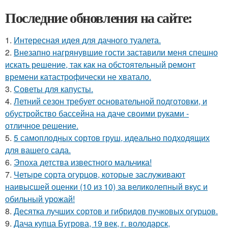
Последние обновления на сайте:
1.
Интересная идея для дачного туалета.
2.
Внезапно нагрянувшие гости заставили меня спешно
искать решение, так как на обстоятельный ремонт
времени катастрофически не хватало.
3.
Советы для капусты.
4.
Летний сезон требует основательной подготовки, и
обустройство бассейна на даче своими руками -
отличное решение.
5.
5 самоплодных сортов груш, идеально подходящих
для вашего сада.
6.
Эпоха детства известного мальчика!
7.
Четыре сорта огурцов, которые заслуживают
наивысшей оценки (10 из 10) за великолепный вкус и
обильный урожай!
8.
Десятка лучших сортов и гибридов пучковых огурцов.
9.
Дача купца Бугрова, 19 век, г. володарск,