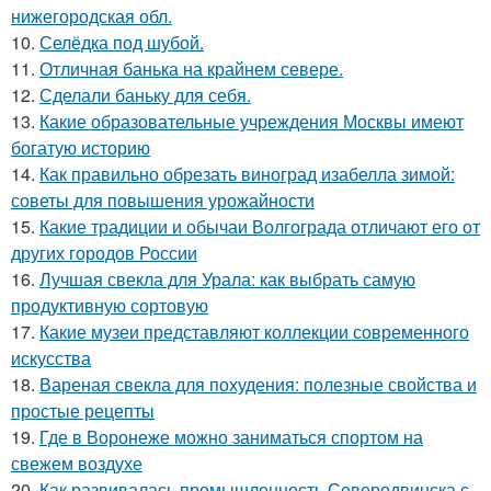
нижегородская обл.
10.
Селёдка под шубой.
11.
Отличная банька на крайнем севере.
12.
Сделали баньку для себя.
13.
Какие образовательные учреждения Москвы имеют
богатую историю
14.
Как правильно обрезать виноград изабелла зимой:
советы для повышения урожайности
15.
Какие традиции и обычаи Волгограда отличают его от
других городов России
16.
Лучшая свекла для Урала: как выбрать самую
продуктивную сортовую
17.
Какие музеи представляют коллекции современного
искусства
18.
Вареная свекла для похудения: полезные свойства и
простые рецепты
19.
Где в Воронеже можно заниматься спортом на
свежем воздухе
20.
Как развивалась промышленность Северодвинска с