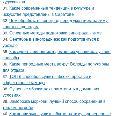
художников
31.
Какие современные тенденции в культуре и
искусстве представлены в Саратове
32.
Чем обработать виноград перед укрытием на зиму:
советы садоводам
33.
Основные методы подготовки винограда к зиме
34.
Сентябрь в винограднике: как подготовиться к
урожаю
35.
Как сушить шиповник в домашних условиях: лучшие
способы
36.
Какие природные места вокруг Вологды популярны
для отдыха
37.
ТОП-5 способов сушить яблоки: простые и
эффективные методы
38.
Сушеные яблоки: как приготовить в домашних
условиях
39.
Заморозка моркови: лучший способ сохранения в
теплом погребе
40.
Как правильно сушить яблоки на зиму: проверенные