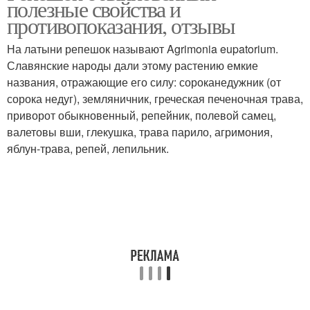
полезные свойства и
противопоказания, отзывы
На латыни репешок называют Agrimonia eupatorium.
Славянские народы дали этому растению емкие
названия, отражающие его силу: сороканедужник (от
сорока недуг), земляничник, греческая печеночная трава,
приворот обыкновенный, репейник, полевой самец,
валетовы вши, глекушка, трава парило, агримония,
яблун-трава, репей, лепильник.