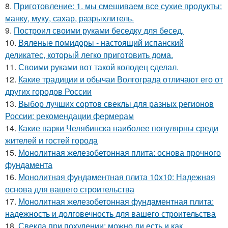
8.
Приготовление: 1. мы смешиваем все сухие продукты:
манку, муку, сахар, разрыхлитель.
9.
Построил своими руками беседку для бесед.
10.
Вяленые помидоры - настоящий испанский
деликатес, который легко приготовить дома.
11.
Своими руками вот такой колодец сделал.
12.
Какие традиции и обычаи Волгограда отличают его от
других городов России
13.
Выбор лучших сортов свеклы для разных регионов
России: рекомендации фермерам
14.
Какие парки Челябинска наиболее популярны среди
жителей и гостей города
15.
Монолитная железобетонная плита: основа прочного
фундамента
16.
Монолитная фундаментная плита 10х10: Надежная
основа для вашего строительства
17.
Монолитная железобетонная фундаментная плита:
надежность и долговечность для вашего строительства
18.
Свекла при похудении: можно ли есть и как