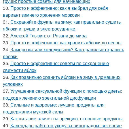
груши: простые советы для начинающих
30.
Просто и эффективно: как я выбрал для себя
вариант зимнего хранения моркови
31.
Сохраняйте фрукты на зиму: как правильно сушить
яблоки и груши в электросушилке
32.
Алексей Глызин: от Рязани до мира
33.
Просто и эффективно: как хранить яблоки до весны
34.
Заморозка или холодильник? Как правильно хранить
яблоки
35.
Просто и эффективно: советы по сохранению
свежести яблок
36.
Как правильно хранить яблоки на зиму в домашних
условиях
37.
Улучшение сексуальной функции с помощью диеты:
подход к лечению эректильной дисфункции
38.
Сильные и здоровые: лучшие продукты для
поддержания мужской силы
39.
Как питание влияет на эрекцию: основные продукты
40.
Календарь работ по уходу за виноградом: весенние