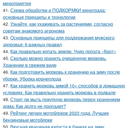
мероприятия
41.
Схема обработки и ПОДКОРМКИ винограда:
основные принципы и технологии
42.
Узнайте, как ухаживать за растениями, согласно
советам знакомого агронома
43.
Основные принципы для поддержания мужского
здоровья: 6 важных правил
44.
Как правильно копать землю. Чудо-лопата «Крот»
45.
Сколько можно хранить очищенную морковь.
Хранение в свежем виде
46.
Как подготовить морковь к хранению на зиму после
уборки. Уборка корнеплода
47.
Как хранить морковь зимой 10+ способов в домашних
условиях. Как правильно хранить морковь в подвале
48.
Стоит ли мыть покупную морковь перед хранением
дома. Как долго не пропадет?
49.
Рейтинг легких мотоблоков 2023 года. Лучшие
бензиновые мотоблоки
50.
Вкусная квашеная капуста в банках на зиму.