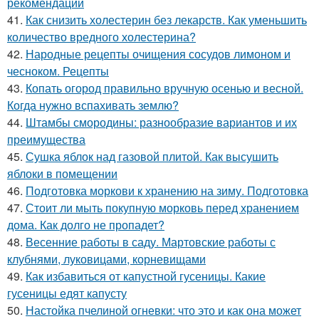
рекомендации
41.
Как снизить холестерин без лекарств. Как уменьшить
количество вредного холестерина?
42.
Народные рецепты очищения сосудов лимоном и
чесноком. Рецепты
43.
Копать огород правильно вручную осенью и весной.
Когда нужно вспахивать землю?
44.
Штамбы смородины: разнообразие вариантов и их
преимущества
45.
Сушка яблок над газовой плитой. Как высушить
яблоки в помещении
46.
Подготовка моркови к хранению на зиму. Подготовка
47.
Стоит ли мыть покупную морковь перед хранением
дома. Как долго не пропадет?
48.
Весенние работы в саду. Мартовские работы с
клубнями, луковицами, корневищами
49.
Как избавиться от капустной гусеницы. Какие
гусеницы едят капусту
50.
Настойка пчелиной огневки: что это и как она может