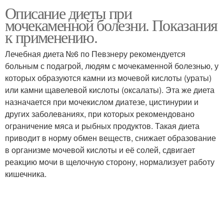
Описание диеты при
Чеснок при
Мед при мочекаменной
мочекаменной болезни. Показания
мочекаменной болезни
болезни
к применению.
Лечебная диета №6 по Певзнеру рекомендуется
больным с подагрой, людям с мочекаменной болезнью, у
которых образуются камни из мочевой кислоты (ураты)
или камни щавелевой кислоты (оксалаты). Эта же диета
назначается при мочекислом диатезе, цистинурии и
других заболеваниях, при которых рекомендовано
ограничение мяса и рыбных продуктов. Такая диета
приводит в норму обмен веществ, снижает образование
в организме мочевой кислоты и её солей, сдвигает
реакцию мочи в щелочную сторону, нормализует работу
кишечника.