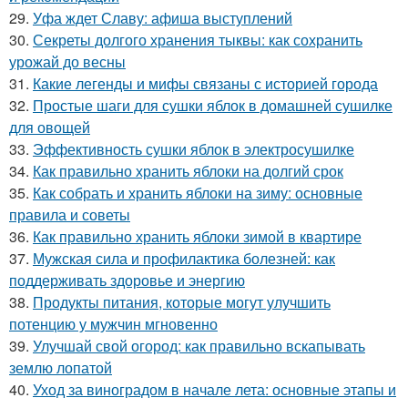
29.
Уфа ждет Славу: афиша выступлений
30.
Секреты долгого хранения тыквы: как сохранить
урожай до весны
31.
Какие легенды и мифы связаны с историей города
32.
Простые шаги для сушки яблок в домашней сушилке
для овощей
33.
Эффективность сушки яблок в электросушилке
34.
Как правильно хранить яблоки на долгий срок
35.
Как собрать и хранить яблоки на зиму: основные
правила и советы
36.
Как правильно хранить яблоки зимой в квартире
37.
Мужская сила и профилактика болезней: как
поддерживать здоровье и энергию
38.
Продукты питания, которые могут улучшить
потенцию у мужчин мгновенно
39.
Улучшай свой огород: как правильно вскапывать
землю лопатой
40.
Уход за виноградом в начале лета: основные этапы и