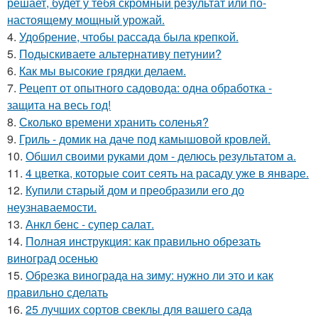
решает, будет у тебя скромный результат или по-
настоящему мощный урожай.
4.
Удобрение, чтобы рассада была крепкoй.
5.
Подыскиваете альтернативу петунии?
6.
Как мы высокие грядки делаем.
7.
Рецепт от опытного садовода: одна обработка -
защита на весь год!
8.
Сколько времени хранить соленья?
9.
Гриль - домик на даче под камышовой кровлей.
10.
Обшил своими руками дом - делюсь результатом а.
11.
4 цветка, которые соит сеять на расаду уже в январе.
12.
Купили старый дом и преобразили его до
неузнаваемости.
13.
Анкл бенс - супер салат.
14.
Полная инструкция: как правильно обрезать
виноград осенью
15.
Обрезка винограда на зиму: нужно ли это и как
правильно сделать
16.
25 лучших сортов свеклы для вашего сада