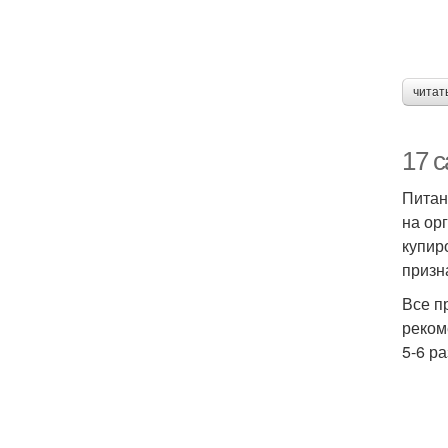
читат
17 
Питан
на ор
купир
призн
Все п
реком
5-6 р