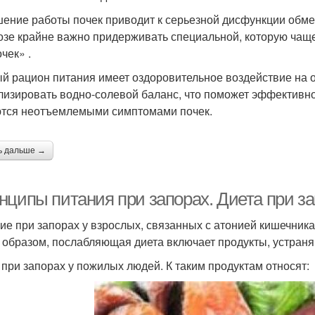
ение работы почек приводит к серьезной дисфункции обме
озе крайне важно придерживать специальной, которую чащ
чек» .
й рацион питания имеет оздоровительное воздействие на о
лизировать водно-солевой баланс, что поможет эффективно 
тся неотъемлемыми симптомами почек.
ь дальше →
нципы питания при запорах. Диета при за
ие при запорах у взрослых, связанных с атонией кишечника
 образом, послабляющая диета включает продукты, устран
 при запорах у пожилых людей. К таким продуктам относят: