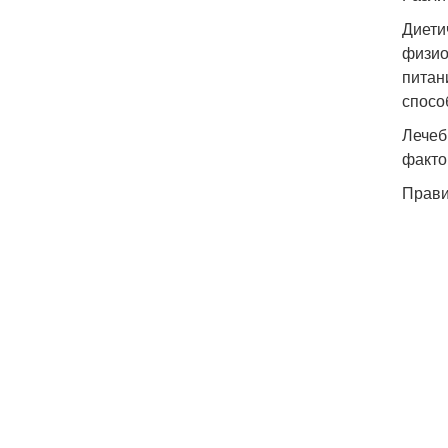
Диети
физио
питан
спосо
Лечеб
факто
Прави