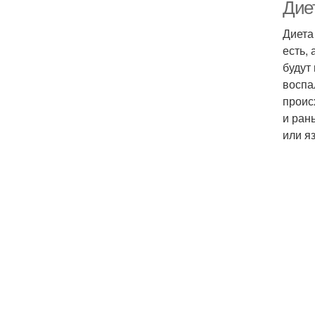
Дие
Диета
есть,
будут
воспа
проис
и ран
или яз