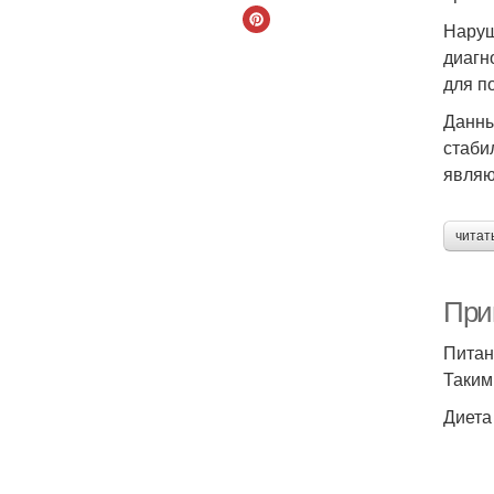
Наруш
диагн
для по
Данны
стаби
являю
читат
При
Питан
Таким
Диета