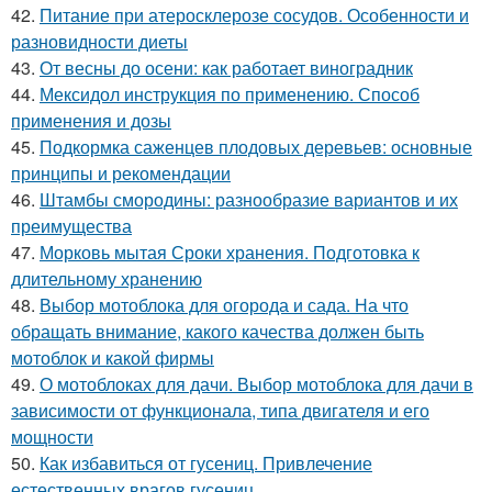
42.
Питание при атеросклерозе сосудов. Особенности и
разновидности диеты
43.
От весны до осени: как работает виноградник
44.
Мексидол инструкция по применению. Способ
применения и дозы
45.
Подкормка саженцев плодовых деревьев: основные
принципы и рекомендации
46.
Штамбы смородины: разнообразие вариантов и их
преимущества
47.
Морковь мытая Сроки хранения. Подготовка к
длительному хранению
48.
Выбор мотоблока для огорода и сада. На что
обращать внимание, какого качества должен быть
мотоблок и какой фирмы
49.
О мотоблоках для дачи. Выбор мотоблока для дачи в
зависимости от функционала, типа двигателя и его
мощности
50.
Как избавиться от гусениц. Привлечение
естественных врагов гусениц