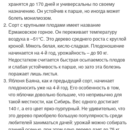
хранятся до 170 дней и универсальны по своему
назначению. Он устойчив к парше, но иногда может
болеть монилиозом.
Сорт с крупными плодами имеет название
Ермаковское горное. Он переживает температуру
воздуха в –51°С. Это дерево среднего роста с круглой
кроной. Мякоть белая, кисло-сладкая. Плодоношение
начинается на 4-й год, урожайность – до 90 кг.
Недостатком считается быстрая осыпаемость плодов
и слабая устойчивость к парше, но зато эта болезнь
поражает лишь листья.
Яблоня Баяна, как и предыдущий сорт, начинает
плодоносить уже на 4-й год. Его особенность в том,
что яблочки довольно большие, что непривычно для
такой местности, как Сибирь. Вес одного достигает
140 г, а его цвет ярко-пурпурный. Не удивительно, что
это дерево приобрело большую популярность среди
любителей заниматься дачей: урожай можно собирать
ранней осенью, при этом одно дерево дает до 75 кг.