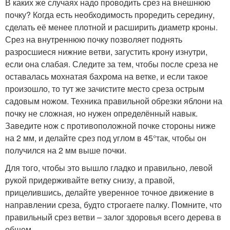
В каких же случаях надо проводить срез на внешнюю
почку? Когда есть необходимость проредить середину,
сделать её менее плотной и расширить диаметр кроны.
Срез на внутреннюю почку позволяет поднять
разросшиеся нижние ветви, загустить крону изнутри,
если она слабая. Следите за тем, чтобы после среза не
оставалась мохнатая бахрома на ветке, и если такое
произошло, то тут же зачистите место среза острым
садовым ножом. Техника правильной обрезки яблони на
почку не сложная, но нужен определённый навык.
Заведите нож с противоположной почке стороны ниже
на 2 мм, и делайте срез под углом в 45°так, чтобы он
получился на 2 мм выше почки.
Для того, чтобы это вышло гладко и правильно, левой
рукой придерживайте ветку снизу, а правой,
прицелившись, делайте уверенное точное движение в
направлении среза, будто строгаете палку. Помните, что
правильный срез ветви – залог здоровья всего дерева в
общем.