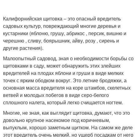
Калифорнийская щитовка – это опасный вредитель
садовых культур, повреждающий многие деревья и
кустарники (яблоню, грушу, абрикос , персик, вишню и
черешню , сливу, боярышник, айву, розу , сирень и
другие растения).
Малоопытный садовод, зная о необходимости борьбы со
щитовками в саду, может обнаружить этих злейших
вредителей на плодах яблони и груши в виде мелких
точек с ярким ободком вокруг. Это летние бродяжки, а
основная масса вредителя на коре штамбов, скелетных
ветвей и молодых побегов в виде серо-белого
сплошного налета, который легко счищается ногтем.
Многие, не зная, как выглядит щитовка, думают, что это
довольно крупное насекомое под коричневым,
выпуклым, хорошо заметным щитком. На самом же деле
этот вредитель очень мелкий, но ущерб посадкам от него