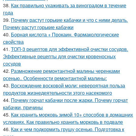
38.
Как правильно ухаживать за виноградом в течение
года
39.
Почему растут горькие кабачки и что с ними делать.
Почему растут горькие кабачки
40.
Борная кислота + Прокаин. Фармакологические
свойства
41.
ТОП-3 рецептов для эффективной очистки сосудов.
Эффективные рецепты для очистки кровеносных
сосудов
42.
Размножение ремонтантной малины черенками
осенью.. Особенности ремонтантной малины:
43.
Восхождение восковой моли: невероятная польза
продуктов жизнедеятельности этого насекомого
44.
Почему горчат кабачки после жарки. Почему горчат
кабачки, причины
45.
Как хранить морковь зимой 10+ способов в домашних
условиях. Как правильно хранить морковь в подвале
46.
Как и чем подкормить грушу осенью. Подготовка к