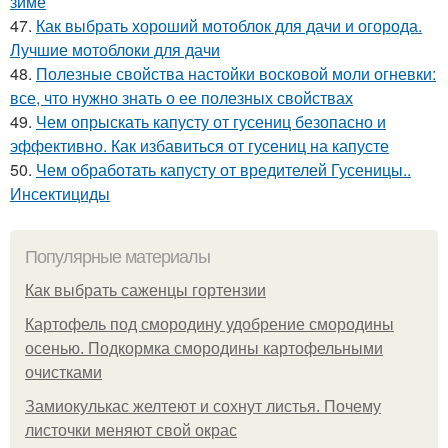
зиме
47.
Как выбрать хороший мотоблок для дачи и огорода.
Лучшие мотоблоки для дачи
48.
Полезные свойства настойки восковой моли огневки:
все, что нужно знать о ее полезных свойствах
49.
Чем опрыскать капусту от гусениц безопасно и
эффективно. Как избавиться от гусениц на капусте
50.
Чем обработать капусту от вредителей Гусеницы..
Инсектициды
Популярные материалы
Как выбрать саженцы гортензии
Картофель под смородину удобрение смородины
осенью. Подкормка смородины картофельными
очистками
Замиокулькас желтеют и сохнут листья. Почему
листочки меняют свой окрас