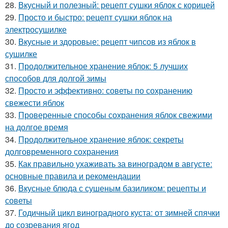
28.
Вкусный и полезный: рецепт сушки яблок с корицей
29.
Просто и быстро: рецепт сушки яблок на
электросушилке
30.
Вкусные и здоровые: рецепт чипсов из яблок в
сушилке
31.
Продолжительное хранение яблок: 5 лучших
способов для долгой зимы
32.
Просто и эффективно: советы по сохранению
свежести яблок
33.
Проверенные способы сохранения яблок свежими
на долгое время
34.
Продолжительное хранение яблок: секреты
долговременного сохранения
35.
Как правильно ухаживать за виноградом в августе:
основные правила и рекомендации
36.
Вкусные блюда с сушеным базиликом: рецепты и
советы
37.
Годичный цикл виноградного куста: от зимней спячки
до созревания ягод