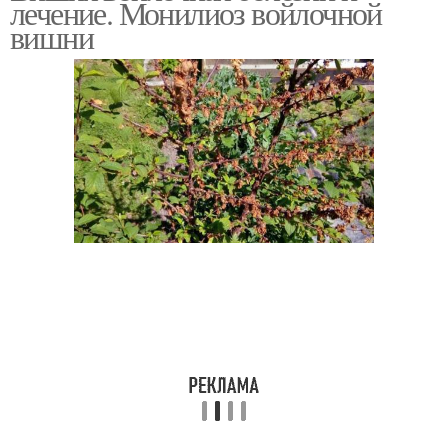
лечение. Монилиоз войлочной
вишни