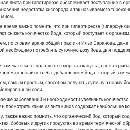
ная диета при гипотиреозе обеспечивает поступление в орг
кновения недостатка кислорода и так называемого "брожения
, миом.
же время важно помнить, что при гипертиреозе (гиперфунк
уют снизить количество йода, который поступает в организм
ем, по словам врача общей практики Ильи Баранова, даже
ой необходимо потреблять суточную дозу йода, для подде
м замечательно справляются морская капуста, свежая рыба 
инов можно найти хлеб с добавлением йода, который замеч
ем, самым простым, способом получать суточную норму йо
йодированной соли.
чае же заболеваний и необходимости увеличить количество 
у и посмотреть какие из витаминов содержат наибольшее ко
ву, также важно помнить, что органический йод, который с
ктах, бобовых и других продуктах во время термической об
тельно усложняет его усвояемость. Именно поэтому, больш