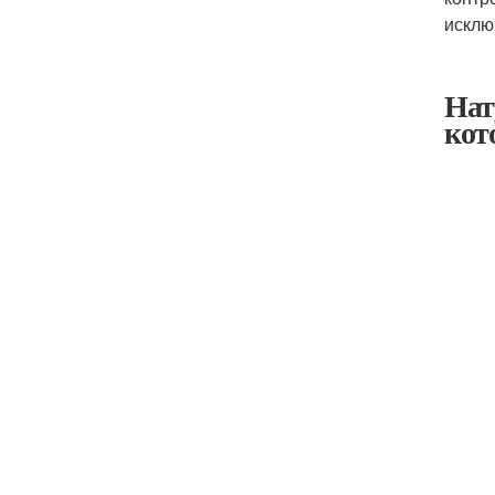
исклю
Нат
кот