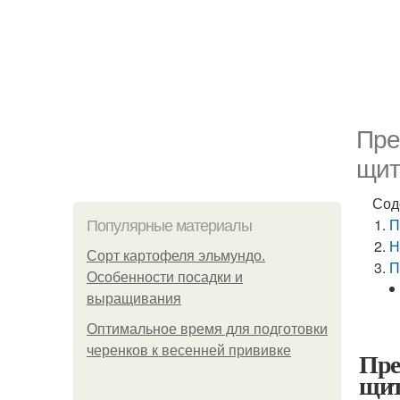
Пре
щит
Сод
П
Популярные материалы
Н
Сорт картофеля эльмундо.
П
Особенности посадки и
выращивания
Оптимальное время для подготовки
черенков к весенней прививке
Пре
щит