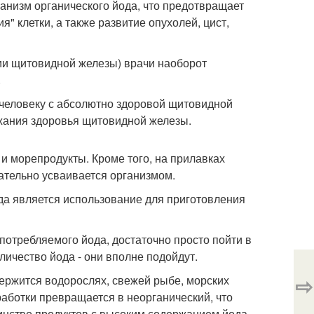
анизм органического йода, что предотвращает
" клетки, а также развитие опухолей, цист,
ции щитовидной железы) врачи наоборот
.
 человеку с абсолютно здоровой щитовидной
ржания здоровья щитовидной железы.
и морепродукты. Кроме того, на прилавках
ательно усваивается организмом.
да является использование для приготовления
потребляемого йода, достаточно просто пойти в
личество йода - они вполне подойдут.
⇨
одержится водорослях, свежей рыбе, морских
работки превращается в неорганический, что
инство продуктов с высоким содержанием йода,