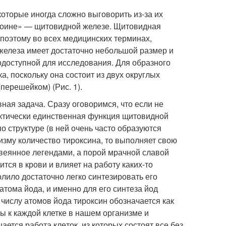
которые иногда сложно выговорить из-за их
ероине» — щитовидной железе. Щитовидная
и поэтому во всех медицинских терминах,
железа имеет достаточно не­большой размер и
ко­доступной для исследования. Для образного
, поскольку она состоит из двух округлых
перешейком) (Рис. 1).
ная задача. Сразу оговоримся, что если не
актически един­ственная функция щитовидной
о структуре (в ней очень часто образуются
изму количество ти­роксина, то выполняет свою
овеянное легендами, а порой мрачной славой
тся в крови и влияет на работу каких-то
олило достаточно легко синтези­ровать его
атома йода, и именно для его синтеза йод
чис­лу атомов йода тироксин обозначает­ся как
зы к каждой клетке в нашем организме и
ается работа кле­ток, из которых состоят все без