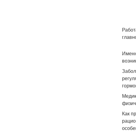
Работ
главн
Именн
возни
Забол
регул
гормо
Медик
физич
Как п
рацио
особе