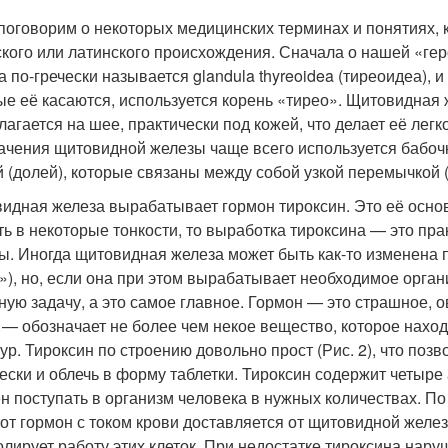
 поговорим о некоторых медицинских терминах и понятиях, 
ского или латинского происхождения. Сначала о нашей «г
а по-гречески называет­ся glandula thyreoidea (тиреоидеа), 
ые её касаются, используется корень «тирео». Щитовидная 
лагается на шее, практически под кожей, что делает её лег
ачения щитовидной железы чаще всего используется бабочка
й (долей), которые связаны между собой узкой перемычкой (
идная железа вырабатывает гор­мон тироксин. Это её основ
ть в некоторые тонкости, то выработка тироксина — это пр
зы. Иногда щитовидная железа может быть как-то изменена п
»), но, если она при этом вырабатывает необходимое орган
ную задачу, а это самое главное. Гормон — это страшное, 
 — обо­значает не более чем некое вещество, которое находи
тур. Тироксин по строению довольно прост (Рис. 2), что позв
ески и облечь в форму таблетки. Тироксин содержит четыре 
н поступать в организм че­ловека в нужных количествах. По 
тот гормон с током крови доставляется от щитовидной желе
олирует работу этих клеток. При недостатке тироксина наруш