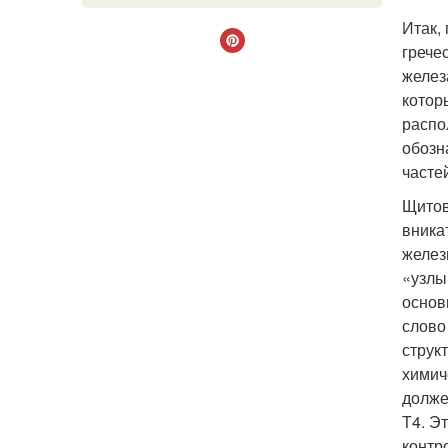
Итак,
грече
желез
котор
распо
обозн
часте
Щитов
вника
желе­
«узлы
основ
слово
струк
химич
долже
Т4. Э
контр