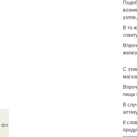
Подоб
возни
узлов
В то 
совет
Впроч
желез
С эти
магаз
Впроч
пищи 
В слу
аптек
⇦
К сло
проду
значи