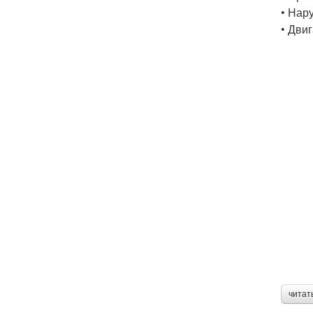
• Нар
• Дви
читат