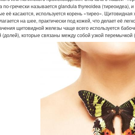
а по-гречески называет­ся glandula thyreoidea (тиреоидеа), 
ые её касаются, используется корень «тирео». Щитовидная 
лагается на шее, практически под кожей, что делает её лег
ачения щитовидной железы чаще всего используется бабочка
й (долей), которые связаны между собой узкой перемычкой (