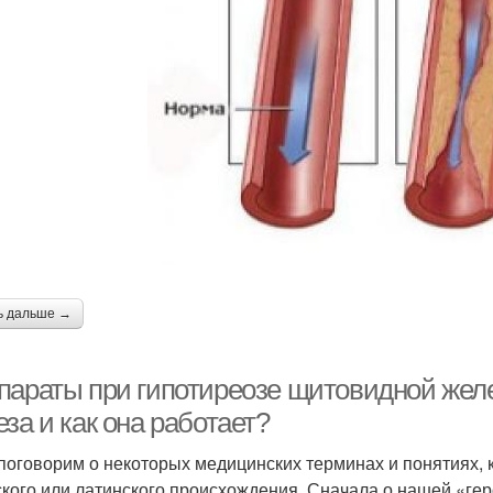
ь дальше →
параты при гипотиреозе щитовидной жел
за и как она работает?
 поговорим о некоторых медицинских терминах и понятиях, 
ского или латинского происхождения. Сначала о нашей «г