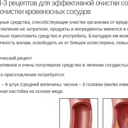
улучшения
-3 рецептов для эффективной очистки с
кровообращения
 очистки кровеносных сосудов
ные средства, способствующие очистке организма от вред
товление не затратное, продукты и ингредиенты имеются в 
льно приготовить средство и употребить. Благодаря им можн
ичность жилам, освободить их от бляшек холестерина, повыс
ический рецепт
тивное и очень популярное средство в лечении сосудистых 
го приготовления потребуется:
 – 9 штук (средней величины; чеснок – 2 головки (мелко изм
ная настойка на основе меда