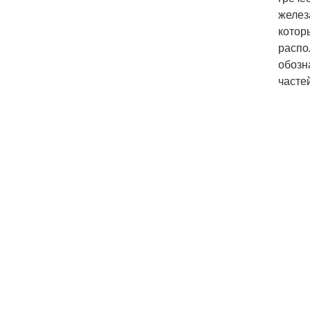
желез
котор
распо
обозн
часте