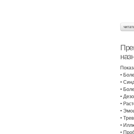
читат
Пре
наз
Показ
• Бол
• Син
• Бол
• Дез
• Рас
• Эмо
• Тре
• Илл
• Про