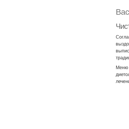
Вас
Чис
Согла
выздо
выпис
тради
Меню 
дието
лечен