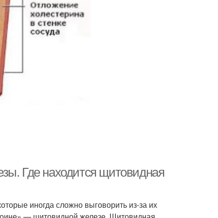
езы. Где находится щитовидная
которые иногда сложно выговорить из-за их
ероине» — щитовидной железе. Щитовидная