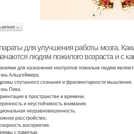
ь дальше →
параты для улучшения работы мозга. Как
начаются людям пожилого возраста и с к
аниями для назначения ноотропов пожилым людям являютс
езнь Альцгеймера.
дромы спутанного сознания и фрагментарности мышления.
езнь Пика.
ориентация в пространстве и времени.
терянность и неустойчивость внимания.
циональная неуравновешенность.
вожное расстройство.
юзорность восприятия.
блемы с памятью.