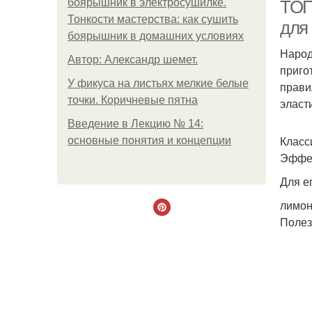
боярышник в электросушилке.
ТОП
Тонкости мастерства: как сушить
для
боярышник в домашних условиях
Народ
Автор: Александр шемет.
приго
У фикуса на листьях мелкие белые
прави
точки. Коричневые пятна
эласт
Введение в Лекцию № 14:
Класс
основные понятия и концепции
Эффек
Для е
лимон
Полез