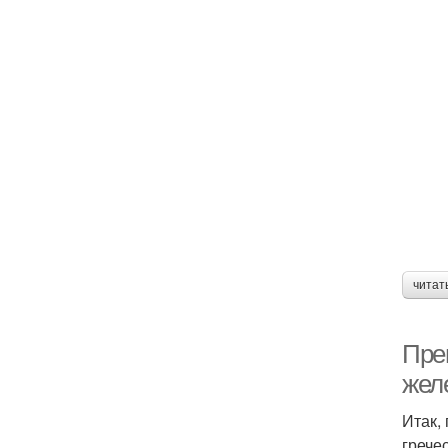
читат
Пре
желе
Итак,
грече