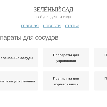
ЗЕЛЁНЫЙ САД
всё для дачи и сада
главная
новости
статьи
параты для сосудов
Препараты для
П
ровеносные сосуды
укрепления
Препараты для
П
епараты для лечения
нормализации
Препараты для
Препарат для
Сосу
мозгового