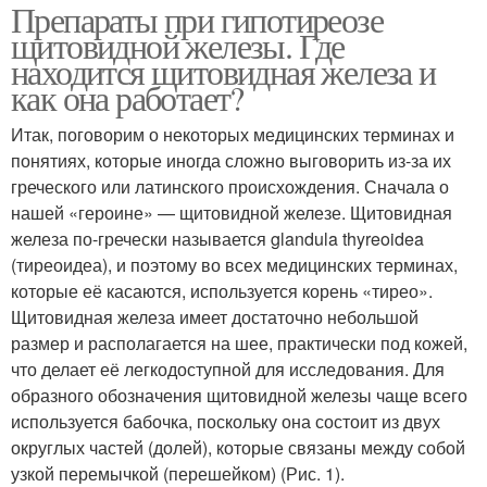
Препараты при гипотиреозе
щитовидной железы. Где
находится щитовидная железа и
как она работает?
Итак, поговорим о некоторых медицинских терминах и
понятиях, которые иногда сложно выговорить из-за их
греческого или латинского происхождения. Сначала о
нашей «героине» — щитовидной железе. Щитовидная
железа по-гречески называет­ся glandula thyreoidea
(тиреоидеа), и поэтому во всех медицинских терминах,
которые её касаются, используется корень «тирео».
Щитовидная железа имеет достаточно не­большой
размер и располагается на шее, практически под кожей,
что делает её легко­доступной для исследования. Для
образного обозначения щитовидной железы чаще всего
используется бабочка, поскольку она состоит из двух
округлых частей (долей), которые связаны между собой
узкой перемычкой (перешейком) (Рис. 1).