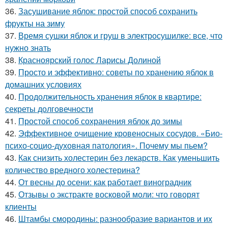
36.
Засушивание яблок: простой способ сохранить
фрукты на зиму
37.
Время сушки яблок и груш в электросушилке: все, что
нужно знать
38.
Красноярский голос Ларисы Долиной
39.
Просто и эффективно: советы по хранению яблок в
домашних условиях
40.
Продолжительность хранения яблок в квартире:
секреты долговечности
41.
Простой способ сохранения яблок до зимы
42.
Эффективное очищение кровеносных сосудов. «Био-
психо-социо-духовная патология». Почему мы пьем?
43.
Как снизить холестерин без лекарств. Как уменьшить
количество вредного холестерина?
44.
От весны до осени: как работает виноградник
45.
Отзывы о экстракте восковой моли: что говорят
клиенты
46.
Штамбы смородины: разнообразие вариантов и их