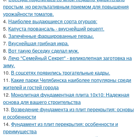
простым, но результативным приемом для повышения
урожайности томатов.
4.
Наиболее выдающиеся сорта огурцов:
5.
Капуста провансаль - вкуснейший рецепт.
6.
Запечённые фаршированные перцы.
7.
Вкуснейшая грибная икра.
8.
Вот такую беседку сделал муж.
9.
Лечо "Семейный Секрет" - великолепная заготовка на
зиму.
10.
В соцсетях появились трогательные кадры.
11.
Какие парки Челябинска наиболее популярны среди
жителей и гостей города
12.
Монолитная фундаментная плита 10х10: Надежная
основа для вашего строительства
13.
Возведение фундамента из плит перекрытия: основы
и особенности
14.
Фундамент из плит перекрытия: особенности и
преимущества