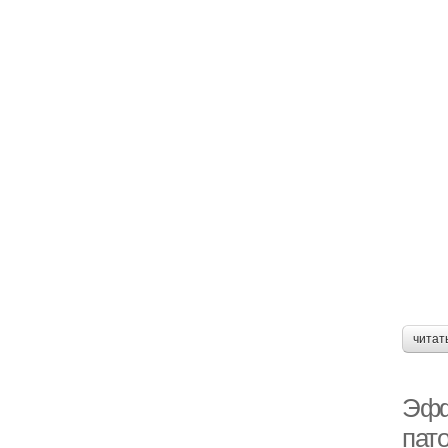
читат
Эфф
пат