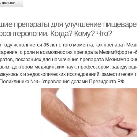
ь дальше →
шие препараты для улучшение пищеварен
роэнтерологии. Когда? Кому? Что?
м году исполняется 35 лет с того момента, как препарат М
арения, о роли и возможностях препарата Мезим®форте -
ратов, показаниях для назначения препарата Мезим®10 0
вым -доктором медицинских наук, профессором, заведующи
азвуковых и эндоскопических исследований, заместителем г
Поликлиника №3» Управления делами Президента РФ