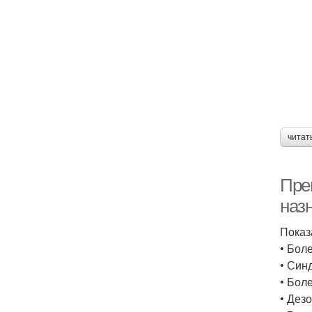
читат
Пре
наз
Показ
• Бол
• Син
• Бол
• Дез