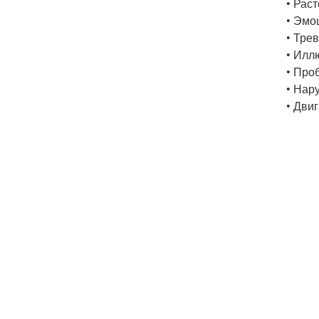
• Рас
• Эмо
• Тре
• Илл
• Про
• Нар
• Дви