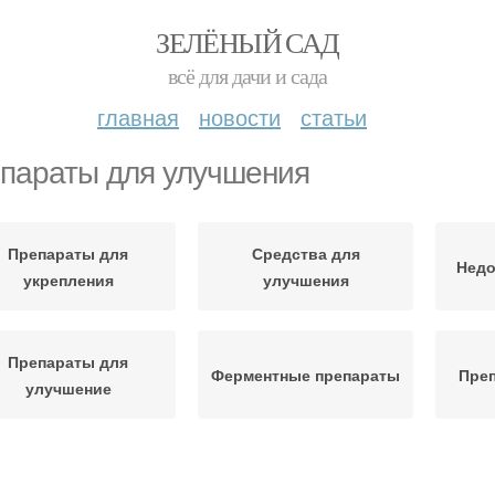
ЗЕЛЁНЫЙ САД
всё для дачи и сада
главная
новости
статьи
параты для улучшения
Препараты для
Средства для
Недо
укрепления
улучшения
Препараты для
Ферментные препараты
Преп
улучшение
Препараты для
Препарат для
Препа
мозгового