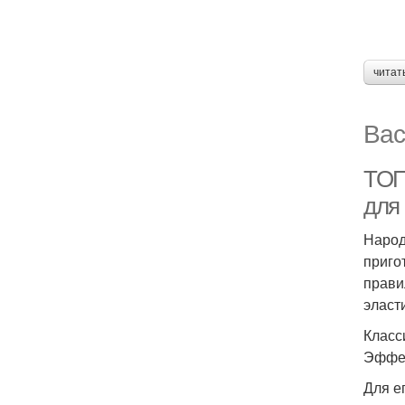
читат
Вас
ТОП
для
Народ
приго
прави
эласт
Класс
Эффек
Для е