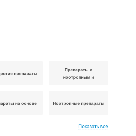
Препараты с
рогие препараты
ноотропным и
араты на основе
Ноотропные препараты
Показать все
раты для сосудов
Сосудистые препараты