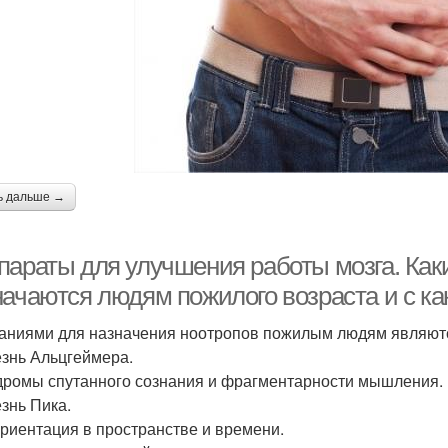
ь дальше →
параты для улучшения работы мозга. Как
начаются людям пожилого возраста и с к
аниями для назначения ноотропов пожилым людям являютс
езнь Альцгеймера.
дромы спутанного сознания и фрагментарности мышления.
езнь Пика.
ориентация в пространстве и времени.