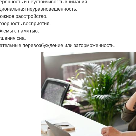
терянность и неустойчивость внимания.
циональная неуравновешенность.
вожное расстройство.
юзорность восприятия.
блемы с памятью.
ушения сна.
гательные перевозбуждение или заторможенность.