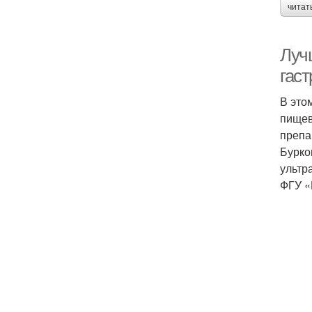
читат
Луч
гаст
В это
пищев
препа
Бурко
ультр
ФГУ «