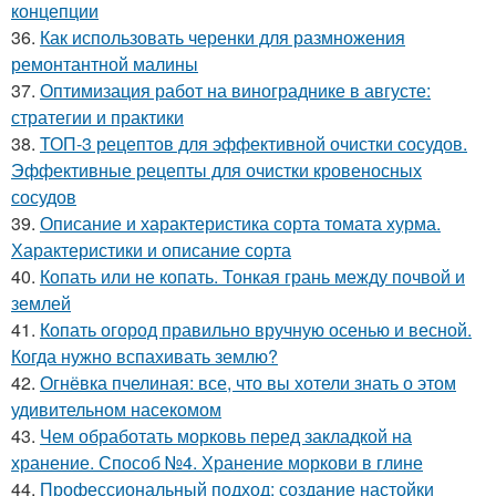
концепции
36.
Как использовать черенки для размножения
ремонтантной малины
37.
Оптимизация работ на винограднике в августе:
стратегии и практики
38.
ТОП-3 рецептов для эффективной очистки сосудов.
Эффективные рецепты для очистки кровеносных
сосудов
39.
Описание и характеристика сорта томата хурма.
Характеристики и описание сорта
40.
Копать или не копать. Тонкая грань между почвой и
землей
41.
Копать огород правильно вручную осенью и весной.
Когда нужно вспахивать землю?
42.
Огнёвка пчелиная: все, что вы хотели знать о этом
удивительном насекомом
43.
Чем обработать морковь перед закладкой на
хранение. Способ №4. Хранение моркови в глине
44.
Профессиональный подход: создание настойки