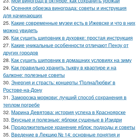
23.
Мой виноград в октябре: как сохранить урожай
24.
Осенняя обрезка винограда: советы и инструкция
для начинающих
25.
Какие современные музеи есть в Ижевске и что в них
можно увидеть
26.
Как сушить шиповник в духовке: простая инструкция
27.
Какие уникальные особенности отличают Пензу от
других городов
28.
Как сушить шиповник в домашних условиях на зиму
29.
Как правильно хранить тыкву в квартире и на
балконе: полезные советы
30.
Энергия и страсть: концерты 'ПолнаЛюбви' в
Ростове-на-Дону
31.
Заморозка моркови: лучший способ сохранения в
теплом погребе
32.
Марина Девятова: история успеха в Красноярске
33.
Вкусные и полезные: яблоки сушеные в Изидри
34.
Продолжительное хранение яблок: подходы и советы
35.
Введение в Лекцию № 14: основные понятия и