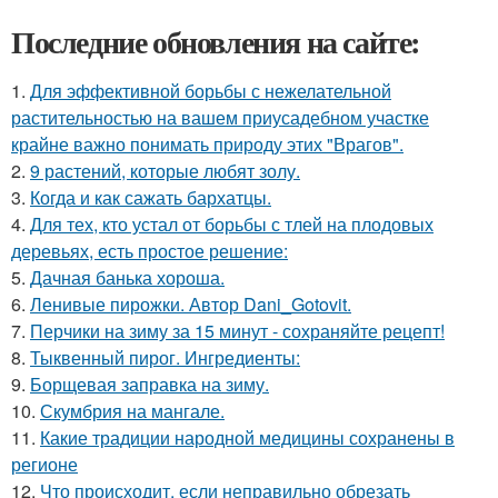
Последние обновления на сайте:
1.
Для эффективной борьбы с нежелательной
растительностью на вашем приусадебном участке
крайне важно понимать природу этих "Врагов".
2.
9 растений, которые любят золу.
3.
Когда и как сажать бархатцы.
4.
Для тех, кто устал от борьбы с тлей на плодовых
деревьях, есть простое решение:
5.
Дачная банька хороша.
6.
Ленивые пирожки. Автор Dani_Gotovit.
7.
Перчики на зиму за 15 минут - сохраняйте рецепт!
8.
Тыквенный пирог. Ингредиенты:
9.
Борщевая заправка на зиму.
10.
Скумбрия на мангале.
11.
Какие традиции народной медицины сохранены в
регионе
12.
Что происходит, если неправильно обрезать