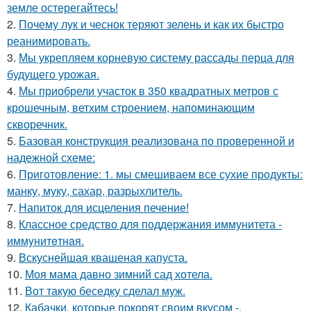
земле остерегайтесь!
2.
Почему лук и чеснок теряют зелень и как их быстро
реанимировать.
3.
Мы укрепляем корневую систему рассады перца для
будущего урожая.
4.
Мы приобрели участок в 350 квадратных метров с
крошечным, ветхим строением, напоминающим
скворечник.
5.
Базовая конструкция реализована по проверенной и
надежной схеме:
6.
Приготовление: 1. мы смешиваем все сухие продукты:
манку, муку, сахар, разрыхлитель.
7.
Напиток для исцеления печение!
8.
Классное средство для поддержания иммунитета -
иммyнитeтнaя.
9.
Вскуснейшая квашеная капуста.
10.
Моя мама давно зимний сад хотела.
11.
Вот такую беседку сделал муж.
12.
Кабачки, которые покорят своим вкусом -.