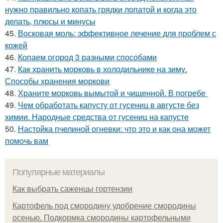
нужно правильно копать грядки лопатой и когда это
делать, плюсы и минусы
45.
Восковая моль: эффективное лечение для проблем с
кожей
46.
Копаем огород 3 разными способами
47.
Как хранить морковь в холодильнике на зиму.
Способы хранения моркови
48.
Храните морковь вымытой и чищенной. В погребе
49.
Чем обработать капусту от гусениц в августе без
химии. Народные средства от гусениц на капусте
50.
Настойка пчелиной огневки: что это и как она может
помочь вам
Популярные материалы
Как выбрать саженцы гортензии
Картофель под смородину удобрение смородины
осенью. Подкормка смородины картофельными