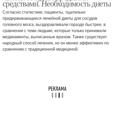
средствами. Необходимость диеты
восстановления
Согласно статистике, пациенты, тщательно
придерживающиеся лечебной диеты для сосудов
Препараты для
Желчегонные
головного мозга, выздоравливали гораздо быстрее, в
очищения
препараты
сравнении с теми людьми, которые только принимали
медикаменты, выписанные врачом. Также существует
народный способ лечения, но он менее эффективен по
сравнению с традиционной медициной.
Препараты для
Препараты для очистки
восстановления