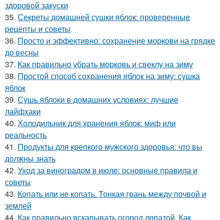
здоровой закуски
35.
Секреты домашней сушки яблок: проверенные
рецепты и советы
36.
Просто и эффективно: сохранение моркови на грядке
до весны
37.
Как правильно убрать морковь и свеклу на зиму
38.
Простой способ сохранения яблок на зиму: сушка
яблок
39.
Сушь яблоки в домашних условиях: лучшие
лайфхаки
40.
Холодильник для хранения яблок: миф или
реальность
41.
Продукты для крепкого мужского здоровья: что вы
должны знать
42.
Уход за виноградом в июле: основные правила и
советы
43.
Копать или не копать. Тонкая грань между почвой и
землей
44.
Как правильно вскапывать огород лопатой. Как