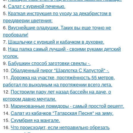
4.
Салат с куриной печенью.
5.
Краткая инструкция по уходу за декабристом в
преддверии цветения:
6.
Вкуснейшие оладушки. Таких вы еще точно не
пробовали!
7.
Шашлычки с курицей и кабачком в духовке.
8.
Наш папка самый лучший - своими руками детский
уголок.
9.
Бабушкин способ заготовки свеклы -.
10.
Обалденный пирог "Шарлотка С Капустой" -.
11.
Дорожка на участке, протяжённость 55 метров,
работал по выходным на протяжении всего лета.
12.
Построили пару лет назад бассейн на даче, о
котором давно мечтали.
13.
Маринованные помидоры - самый простой рецепт.
14.
Caлaт из кaбaчкoв "Тaтapcкaя Пecня" нa зиму.
15.
Скумбрия на мангале.
16.
Что происходит, если неправильно обрезать