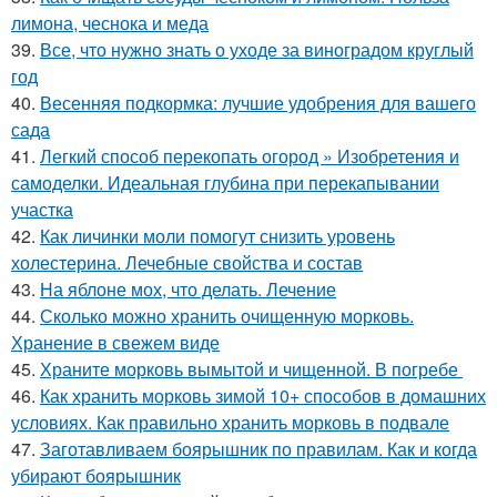
лимона, чеснока и меда
39.
Все, что нужно знать о уходе за виноградом круглый
год
40.
Весенняя подкормка: лучшие удобрения для вашего
сада
41.
Легкий способ перекопать огород » Изобретения и
самоделки. Идеальная глубина при перекапывании
участка
42.
Как личинки моли помогут снизить уровень
холестерина. Лечебные свойства и состав
43.
На яблоне мох, что делать. Лечение
44.
Сколько можно хранить очищенную морковь.
Хранение в свежем виде
45.
Храните морковь вымытой и чищенной. В погребе
46.
Как хранить морковь зимой 10+ способов в домашних
условиях. Как правильно хранить морковь в подвале
47.
Заготавливаем боярышник по правилам. Как и когда
убирают боярышник