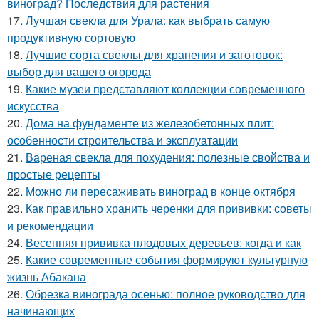
виноград? Последствия для растения
17.
Лучшая свекла для Урала: как выбрать самую
продуктивную сортовую
18.
Лучшие сорта свеклы для хранения и заготовок:
выбор для вашего огорода
19.
Какие музеи представляют коллекции современного
искусства
20.
Дома на фундаменте из железобетонных плит:
особенности строительства и эксплуатации
21.
Вареная свекла для похудения: полезные свойства и
простые рецепты
22.
Можно ли пересаживать виноград в конце октября
23.
Как правильно хранить черенки для прививки: советы
и рекомендации
24.
Весенняя прививка плодовых деревьев: когда и как
25.
Какие современные события формируют культурную
жизнь Абакана
26.
Обрезка винограда осенью: полное руководство для
начинающих