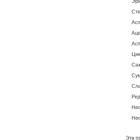
Эри
Сте
Асп
Аце
Асп
Цик
Сах
Сук
Сла
Ред
Нео
Нео
Эти п