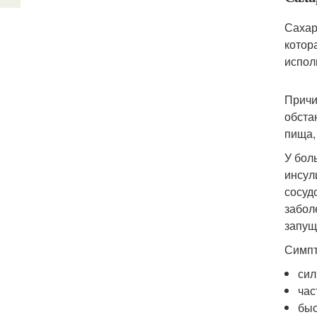
Сахар
котор
испол
Причи
обста
пища,
У бол
инсул
сосуд
забол
запущ
Симпт
сил
час
быс