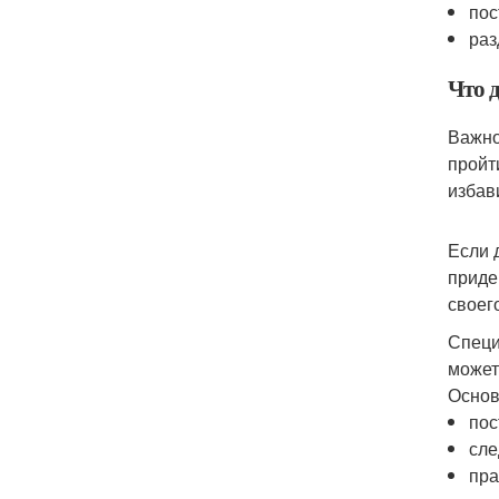
пос
раз
Что д
Важно
пройт
избав
Если 
приде
своег
Специ
может
Основ
пос
сле
пра