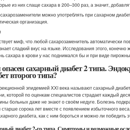
орые из них слаще сахара в 200–300 раз, а значит, добавля
 сахарозаменители можно употреблять при сахарном диабет
тическая организация.
и
твует миф, что любой сахарозаменитель автоматически пов
знает сладкий вкус на языке. Исследования этого, конечно 
нь сахара в крови у нас поднимался бы и при виде пирожных
 опасен сахарный диабет 2 типа. Эндо
бет второго типа?
екционной эпидемией XXI века называют сахарный диабет 
ни, которой по оценкам специалистов страдает каждый дес
ины больных даже не знают о своём недуге. Болезнь подкр
 старше сорока лет вместе с появлением избыточного веса,
ахарного диабета, как с ним бороться и можно ли победить э
рный диабет 2-го типа. Симптомы и возможные осл