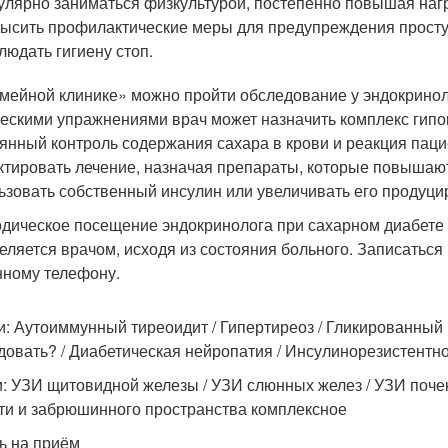
улярно заниматься физкультурой, постепенно повышая нагр
ысить профилактические меры для предупреждения просту
людать гигиену стоп.
мейной клинике» можно пройти обследование у эндокриноло
ескими упражнениями врач может назначить комплекс гипо
янный контроль содержания сахара в крови и реакция паци
ктировать лечение, назначая препараты, которые повышаю
ьзовать собственный инсулин или увеличивать его продуци
дическое посещение эндокринолога при сахарном диабете 2-
еляется врачом, исходя из состояния больного. Записаться
нному телефону.
и: Аутоиммунный тиреоидит / Гипертиреоз / Гликированный г
довать? / Диабетическая нейропатия / Инсулинорезистентн
и: УЗИ щитовидной железы / УЗИ слюнных желез / УЗИ поче
ти и забрюшинного пространства комплексное
ь на приём