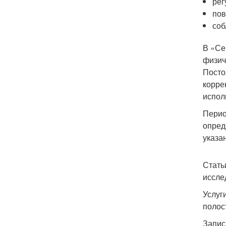
рег
пов
соб
В «Се
физич
Посто
корре
испол
Перио
опред
указа
Стать
иссле
Услуг
полос
Запис