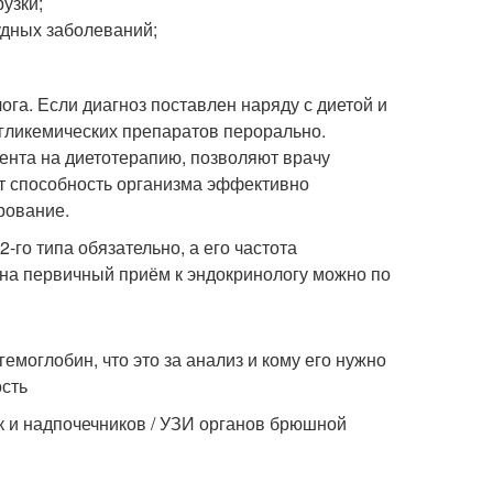
узки;
дных заболеваний;
га. Если диагноз поставлен наряду с диетой и
гликемических препаратов перорально.
ента на диетотерапию, позволяют врачу
т способность организма эффективно
рование.
го типа обязательно, а его частота
 на первичный приём к эндокринологу можно по
емоглобин, что это за анализ и кому его нужно
ость
к и надпочечников / УЗИ органов брюшной