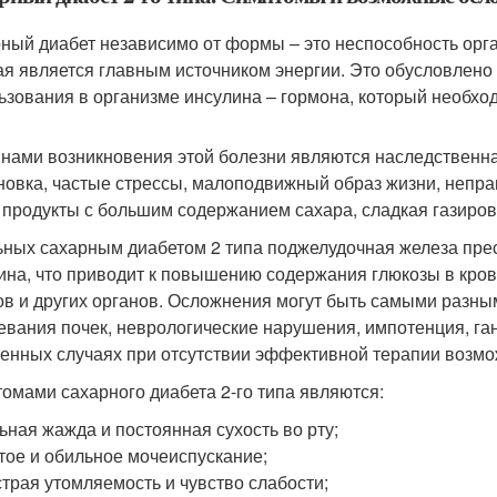
ный диабет независимо от формы – это неспособность орга
ая является главным источником энергии. Это обусловлен
ьзования в организме инсулина – гормона, который необхо
нами возникновения этой болезни являются наследственна
новка, частые стрессы, малоподвижный образ жизни, непра
 продукты с большим содержанием сахара, сладкая газиров
ьных сахарным диабетом 2 типа поджелудочная железа пре
ина, что приводит к повышению содержания глюкозы в кров
ов и других органов. Осложнения могут быть самыми разным
евания почек, неврологические нарушения, импотенция, ган
енных случаях при отсутствии эффективной терапии возмо
омами сахарного диабета 2-го типа являются:
ьная жажда и постоянная сухость во рту;
тое и обильное мочеиспускание;
трая утомляемость и чувство слабости;