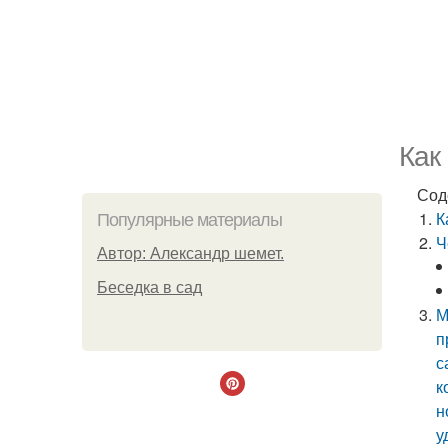
Как
Сод
К
Популярные материалы
Ч
Автор: Александр шемет.
Беседка в сад
М
п
с
к
н
у