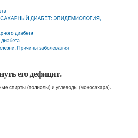
ета
 Глав. САХАРНЫЙ ДИАБЕТ: ЭПИДЕМИОЛОГИЯ,
рного диабета
 диабета
олезни. Причины заболевания
нуть его дефицит.
ые спирты (полиолы) и углеводы (моносахара).