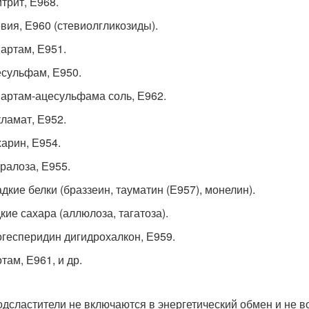
трит, Е968.
вия, Е960 (стевиолгликозиды).
артам, Е951.
сульфам, Е950.
артам-ацесульфама соль, Е962.
ламат, Е952.
арин, Е954.
ралоза, Е955.
дкие белки (браззеин, тауматин (Е957), монелин).
кие сахара (аллюлоза, тагатоза).
гесперидин дигидрохалкон, Е959.
там, Е961, и др.
одсластители не включаются в энергетический обмен и не 