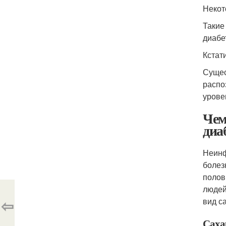
Некот
Такие
диабе
Кстат
Сущес
распо
урове
Чем
диа
Неинф
болез
полов
людей
⇦
вид с
Саха