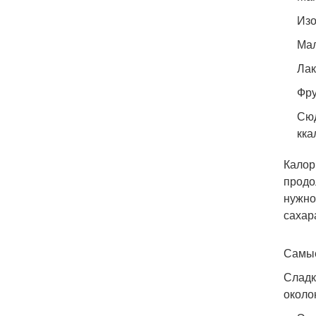
Изо
Мал
Лак
Фру
Сюд
кка
Калор
продо
нужно
сахар
Самые
Сладк
около