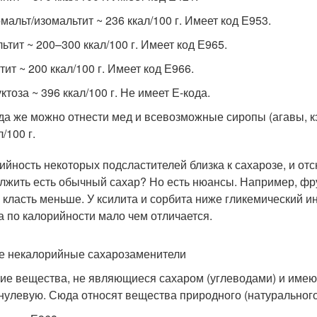
мальт/изомальтит ~ 236 ккал/100 г. Имеет код Е953.
ьтит ~ 200–300 ккал/100 г. Имеет код Е965.
тит ~ 200 ккал/100 г. Имеет код Е966.
ктоза ~ 396 ккал/100 г. Не имеет Е-кода.
а же можно отнести мед и всевозможные сиропы (агавы, к
л/100 г.
ийность некоторых подсластителей близка к сахарозе, и отс
лжить есть обычный сахар? Но есть нюансы. Например, фрукт
 класть меньше. У ксилита и сорбита ниже гликемический ин
а по калорийности мало чем отличается.
 некалорийные сахарозаменители
ие вещества, не являющиеся сахаром (углеводами) и имею
нулевую. Сюда относят вещества природного (натурального