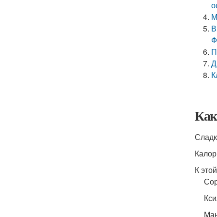
о
М
В
Ф
П
Д
К
Как
Сладк
Калор
К это
Сор
Кси
Ман