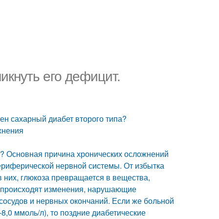
икнуть его дефицит.
сен сахарный диабет второго типа?
жнения
т? Основная причина хронических осложнений
ериферической нервной системы. От избытка
в них, глюкоза превращается в вещества,
те происходят изменения, нарушающие
 сосудов и нервных окончаний. Если же больной
8,0 ммоль/л), то поздние диабетические