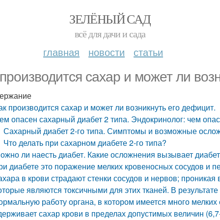
ЗЕЛЁНЫЙ САД
всё для дачи и сада
главная
новости
статьи
 производится сахар и может ли возн
ержание
ак производится сахар и может ли возникнуть его дефицит.
ем опасен сахарный диабет 2 типа. Эндокринолог: чем опа
Сахарный диабет 2-го типа. Симптомы и возможные осло
Что делать при сахарном диабете 2-го типа?
ожно ли наесть диабет. Какие осложнения вызывает диабе
ри диабете это поражение мелких кровеносных сосудов и п
ахара в крови страдают стенки сосудов и нервов; проникая 
оторые являются токсичными для этих тканей. В результа
ормальную работу органа, в котором имеется много мелких
держивает сахар крови в пределах допустимых величин (6,7-