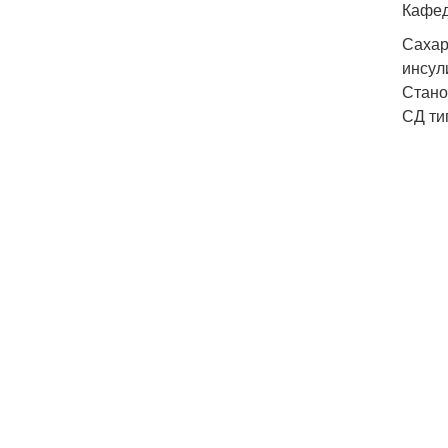
Кафед
Сахар
инсул
Стано
СД ти