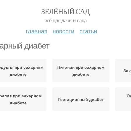
ЗЕЛЁНЫЙ САД
всё для дачи и сада
главная
новости
статьи
арный диабет
дукты при сахарном
Питания при сахарном
Зак
диабете
диабете
рапия при сахарном
О
Гестационный диабет
диабете
иета при сахарном
Питания при диабете
Кру