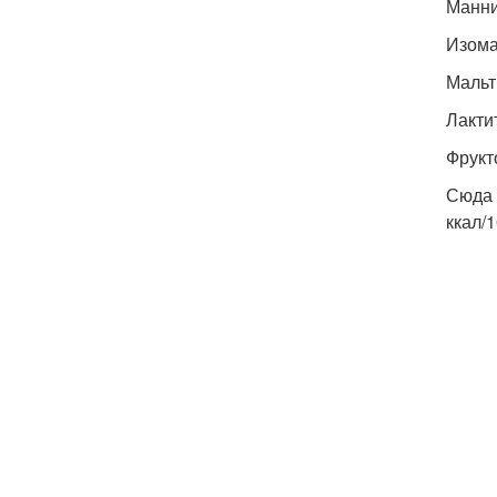
Манни
Изома
Мальт
Лактит
Фрукто
Сюда 
ккал/1