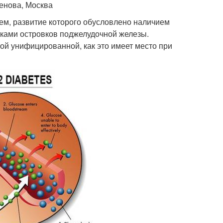
енова, Москва
ем, развитие которого обусловлено наличием
тками островков поджелудочной железы.
кой унифицированной, как это имеет место при