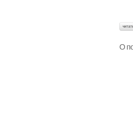
читат
О п