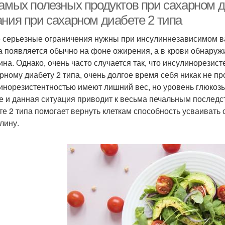
диабете
самых полезных продуктов при сахарном 
ания при сахарном диабете 2 типа
 серьезные ограничения нужны при инсулиннезависимом вар
 появляется обычно на фоне ожирения, а в крови обнаружи
ина. Однако, очень часто случается так, что инсулинорезис
арному диабету 2 типа, очень долгое время себя никак не пр
инорезистентностью имеют лишний вес, но уровень глюкозы
е и данная ситуация приводит к весьма печальным последс
те 2 типа помогает вернуть клеткам способность усваивать 
лину.