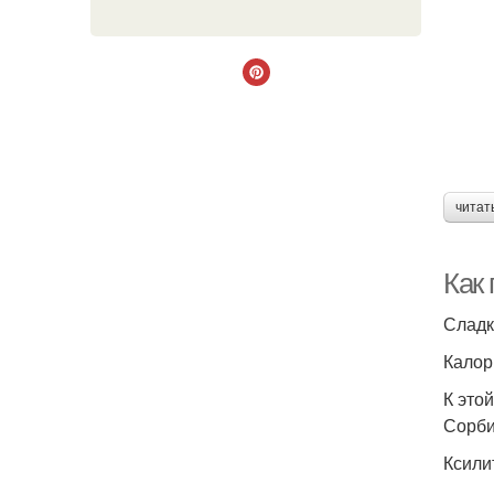
читат
Как 
Сладк
Калор
К это
Сорбит
Ксилит