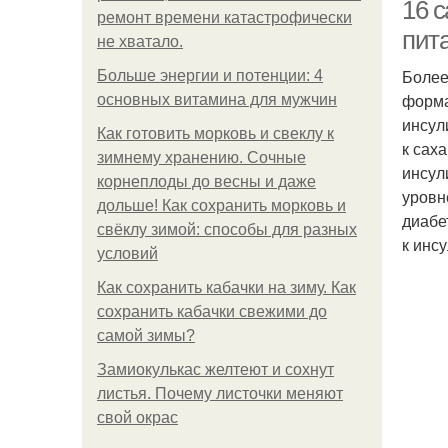
16 
ремонт времени катастрофически
пит
не хватало.
Более
Больше энергии и потенции: 4
форма
основных витамина для мужчин
инсул
Как готовить морковь и свеклу к
к сах
зимнему хранению. Сочные
инсул
корнеплоды до весны и даже
уровн
дольше! Как сохранить морковь и
диабе
свёклу зимой: способы для разных
к инсу
условий
Как сохранить кабачки на зиму. Как
сохранить кабачки свежими до
самой зимы?
Замиокулькас желтеют и сохнут
листья. Почему листочки меняют
свой окрас