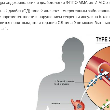
ра эндокринологии и диабетологии ФППО ММА им И.М.Сеч
ный диабет (СД) типа 2 является гетерогенным заболевани
инорезистентности и нарушением секреции инсулина b-кле
вится понятным, что и терапия СД типа 2 не может быть та
па 1.