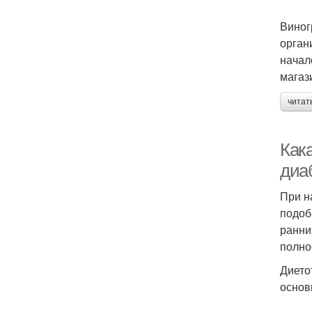
Виног
орган
начал
магаз
читат
Как
диа
При н
подоб
ранни
полно
Дието
основ