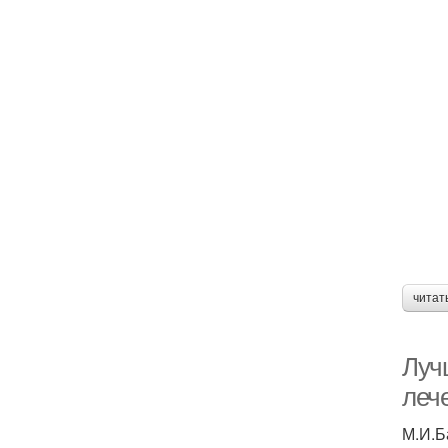
читат
Луч
лече
М.И.Б