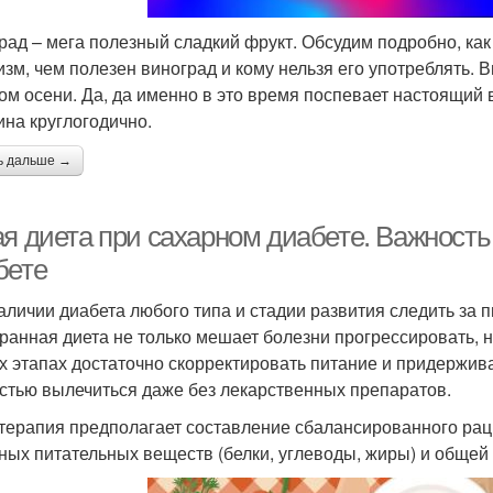
рад – мега полезный сладкий фрукт. Обсудим подробно, ка
изм, чем полезен виноград и кому нельзя его употреблять. 
ом осени. Да, да именно в это время поспевает настоящий в
ина круглогодично.
ь дальше →
ая диета при сахарном диабете. Важность
бете
аличии диабета любого типа и стадии развития следить за
ранная диета не только мешает болезни прогрессировать, н
х этапах достаточно скорректировать питание и придержив
стью вылечиться даже без лекарственных препаратов.
терапия предполагает составление сбалансированного рац
ных питательных веществ (белки, углеводы, жиры) и общей