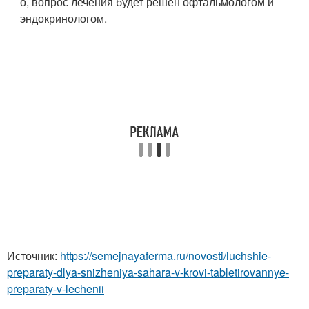
о, вопрос лечения будет решен офтальмологом и
эндокринологом.
Источник:
https://semejnayaferma.ru/novosti/luchshie-
preparaty-dlya-snizheniya-sahara-v-krovi-tabletirovannye-
preparaty-v-lechenii