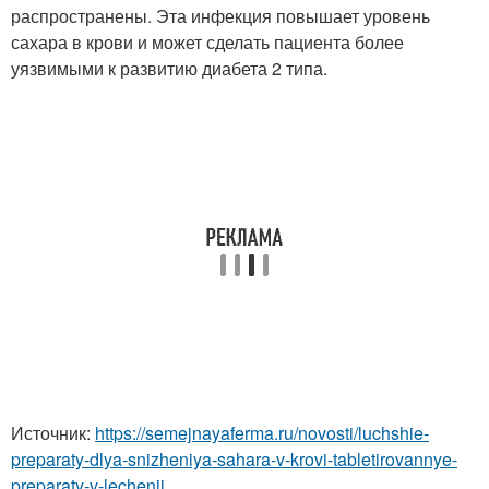
распространены. Эта инфекция повышает уровень
сахара в крови и может сделать пациента более
уязвимыми к развитию диабета 2 типа.
Источник:
https://semejnayaferma.ru/novosti/luchshie-
preparaty-dlya-snizheniya-sahara-v-krovi-tabletirovannye-
preparaty-v-lechenii