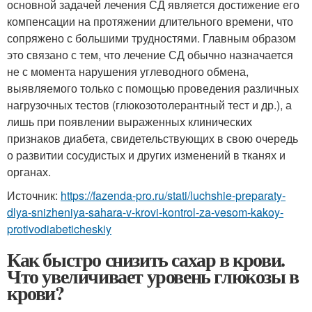
основной задачей лечения СД является достижение его
компенсации на протяжении длительного времени, что
сопряжено с большими трудностями. Главным образом
это связано с тем, что лечение СД обычно назначается
не с момента нарушения углеводного обмена,
выявляемого только с помощью проведения различных
нагрузочных тестов (глюкозотолерантный тест и др.), а
лишь при появлении выраженных клинических
признаков диабета, свидетельствующих в свою очередь
о развитии сосудистых и других изменений в тканях и
органах.
Источник:
https://fazenda-pro.ru/stati/luchshie-preparaty-
dlya-snizheniya-sahara-v-krovi-kontrol-za-vesom-kakoy-
protivodiabeticheskiy
Как быстро снизить сахар в крови.
Что увеличивает уровень глюкозы в
крови?