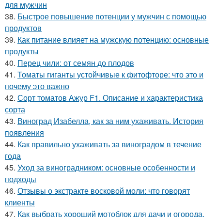
для мужчин
38.
Быстрое повышение потенции у мужчин с помощью
продуктов
39.
Как питание влияет на мужскую потенцию: основные
продукты
40.
Перец чили: от семян до плодов
41.
Томаты гиганты устойчивые к фитофторе: что это и
почему это важно
42.
Сорт томатов Ажур F1. Описание и характеристика
сорта
43.
Виноград Изабелла, как за ним ухаживать. История
появления
44.
Как правильно ухаживать за виноградом в течение
года
45.
Уход за виноградником: основные особенности и
подходы
46.
Отзывы о экстракте восковой моли: что говорят
клиенты
47.
Как выбрать хороший мотоблок для дачи и огорода.