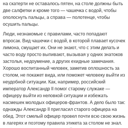
на скатерти не оставалось пятен, на столе должны быть
две салфетки и кроме того — чашечка с водой, чтобы
ополоснуть пальцы, а справа — полотенце, чтобы
осушить пальцы.
Люди, незнакомые с правилами, часто попадают
впросак. Вид чашечки с водой, в которой плавает кусочек
лимона, смущает их. Они не знают, что с этим делать и
часто воду просто выпивают, вызывая у одних знатоков
застолья, недоумение, а других ехидные замечания.
Хорошо воспитанный человек, заметив оплошность за
столом, не покажет вида, или поможет человеку выйти из
неудобной ситуации. Как, например, российский
император Александр II помог старому служаке —
офицеру выйти из неловкой ситуации и избежать
насмешек молодых офицеров-франтов. А дело было так:
однажды Александр II пригласил старого офицера на
обед. Этот смелый офицер провел почти всю свою жизнь
в лагерях и поэтому правила этикета за столом не знал.