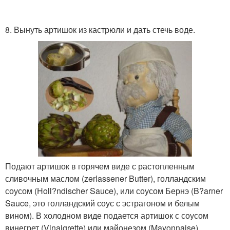
8. Вынуть артишок из кастрюли и дать стечь воде.
Подают артишок в горячем виде с растопленным
сливочным маслом (zerlassener Butter), голландским
соусом (Holl?ndischer Sauce), или соусом Бернэ (B?arner
Sauce, это голландский соус с эстрагоном и белым
вином). В холодном виде подается артишок с соусом
винегрет (Vinaigrette) или майонезом (Mayonnaise).