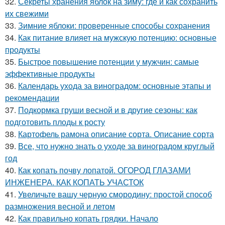
32.
Секреты хранения яблок на зиму: где и как сохранить
их свежими
33.
Зимние яблоки: проверенные способы сохранения
34.
Как питание влияет на мужскую потенцию: основные
продукты
35.
Быстрое повышение потенции у мужчин: самые
эффективные продукты
36.
Календарь ухода за виноградом: основные этапы и
рекомендации
37.
Подкормка груши весной и в другие сезоны: как
подготовить плоды к росту
38.
Картофель рамона описание сорта. Описание сорта
39.
Все, что нужно знать о уходе за виноградом круглый
год
40.
Как копать почву лопатой. ОГОРОД ГЛАЗАМИ
ИНЖЕНЕРА. КАК КОПАТЬ УЧАСТОК
41.
Увеличьте вашу черную смородину: простой способ
размножения весной и летом
42.
Как правильно копать грядки. Начало