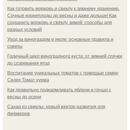
Как готовить морковь и свеклу к зимнему хранению.
Сочные корнеплоды до весны и даже дольше! Как
сохранить морковь и свёклу зимой: способы для
разных условий
Уход за виноградом в июле: основные правила и
советы
Годичный цикл виноградного куста: от зимней спячки
до созревания ягод
Воспитание уникальных томатов с помощью семян
Седек Томат хурма
Как правильно подкармливать яблони и груши с
весны до осени
Сахар из свеклы: новый вектор развития для
фермеров