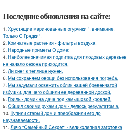
Последние обновления на сайте:
1.
Хрустящие маринованные огурчики ", внимание,
Только С Грядки".
2.
Комнатные растения - фильтры воздуха.
3.
Нapoдныe пpимeты O дoмe:
4.
Наиболее значимая подпитка для плодовых деревьев
на начало сезона приходится.
5.
Ли снег в теплице нужен.
6.
Мы сохраняем овощи без использования погреба.
7.
Мы задумали освежить облик нашей бревенчатой
избушки, для чего обшили ее деревянной доской.
8.
Гриль - домик на даче под камышовой кровлей.
9.
Обшил своими руками дом - делюсь результатом а.
10.
Купили старый дом и преобразили его до
неузнаваемости.
11.
Лечо "Семейный Секрет" - великолепная заготовка