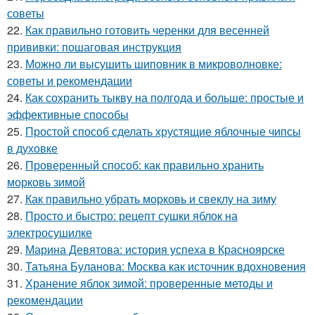
советы
22.
Как правильно готовить черенки для весенней
прививки: пошаговая инструкция
23.
Можно ли высушить шиповник в микроволновке:
советы и рекомендации
24.
Как сохранить тыкву на полгода и больше: простые и
эффективные способы
25.
Простой способ сделать хрустящие яблочные чипсы
в духовке
26.
Проверенный способ: как правильно хранить
морковь зимой
27.
Как правильно убрать морковь и свеклу на зиму
28.
Просто и быстро: рецепт сушки яблок на
электросушилке
29.
Марина Девятова: история успеха в Красноярске
30.
Татьяна Буланова: Москва как источник вдохновения
31.
Хранение яблок зимой: проверенные методы и
рекомендации