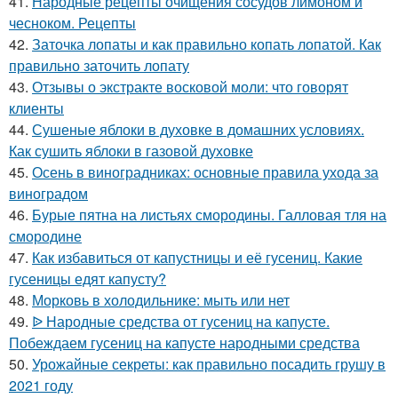
41.
Народные рецепты очищения сосудов лимоном и
чесноком. Рецепты
42.
Заточка лопаты и как правильно копать лопатой. Как
правильно заточить лопату
43.
Отзывы о экстракте восковой моли: что говорят
клиенты
44.
Сушеные яблоки в духовке в домашних условиях.
Как сушить яблоки в газовой духовке
45.
Осень в виноградниках: основные правила ухода за
виноградом
46.
Бурые пятна на листьях смородины. Галловая тля на
смородине
47.
Как избавиться от капустницы и её гусениц. Какие
гусеницы едят капусту?
48.
Морковь в холодильнике: мыть или нет
49.
ᐉ Народные средства от гусениц на капусте.
Побеждаем гусениц на капусте народными средства
50.
Урожайные секреты: как правильно посадить грушу в
2021 году