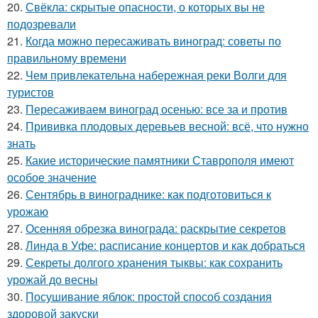
20.
Свёкла: скрытые опасности, о которых вы не
подозревали
21.
Когда можно пересаживать виноград: советы по
правильному времени
22.
Чем привлекательна набережная реки Волги для
туристов
23.
Пересаживаем виноград осенью: все за и против
24.
Прививка плодовых деревьев весной: всё, что нужно
знать
25.
Какие исторические памятники Ставрополя имеют
особое значение
26.
Сентябрь в винограднике: как подготовиться к
урожаю
27.
Осенняя обрезка винограда: раскрытие секретов
28.
Линда в Уфе: расписание концертов и как добраться
29.
Секреты долгого хранения тыквы: как сохранить
урожай до весны
30.
Посушивание яблок: простой способ создания
здоровой закуски