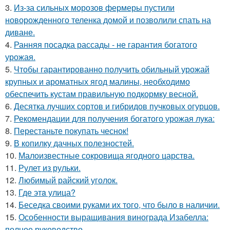
3.
Из-за сильных морозов фермеры пустили
новорожденного теленка домой и позволили спать на
диване.
4.
Ранняя посадка рассады - не гарантия богатого
урожая.
5.
Чтобы гарантированно получить обильный урожай
крупных и ароматных ягод малины, необходимо
обеспечить кустам правильную подкормку весной.
6.
Десятка лучших сортов и гибридов пучковых огурцов.
7.
Рекомендации для получения богатого урожая лука:
8.
Перестаньте покупать чеснок!
9.
В копилку дачных полезностей.
10.
Малоизвестные сокровища ягодного царства.
11.
Рулет из рульки.
12.
Любимый райский уголок.
13.
Где этa улица?
14.
Беседка своими руками их того, что было в наличии.
15.
Особенности выращивания винограда Изабелла:
полное руководство