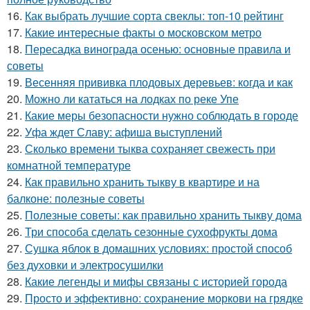
16.
Как выбрать лучшие сорта свеклы: топ-10 рейтинг
17.
Какие интересные факты о московском метро
18.
Пересадка винограда осенью: основные правила и
советы
19.
Весенняя прививка плодовых деревьев: когда и как
20.
Можно ли кататься на лодках по реке Упе
21.
Какие меры безопасности нужно соблюдать в городе
22.
Уфа ждет Славу: афиша выступлений
23.
Сколько времени тыква сохраняет свежесть при
комнатной температуре
24.
Как правильно хранить тыкву в квартире и на
балконе: полезные советы
25.
Полезные советы: как правильно хранить тыкву дома
26.
Три способа сделать сезонные сухофрукты дома
27.
Сушка яблок в домашних условиях: простой способ
без духовки и электросушилки
28.
Какие легенды и мифы связаны с историей города
29.
Просто и эффективно: сохранение моркови на грядке