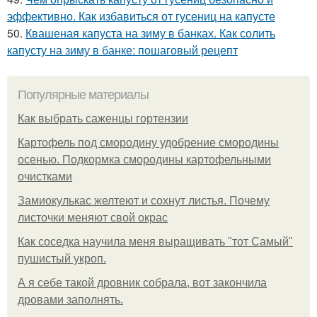
эффективно. Как избавиться от гусениц на капусте
50.
Квашеная капуста на зиму в банках. Как солить
капусту на зиму в банке: пошаговый рецепт
Популярные материалы
Как выбрать саженцы гортензии
Картофель под смородину удобрение смородины
осенью. Подкормка смородины картофельными
очистками
Замиокулькас желтеют и сохнут листья. Почему
листочки меняют свой окрас
Как соседка научила меня выращивать "тот Самый"
пушистый укроп.
А я себе такой дровник собрала, вот закончила
дровами заполнять.