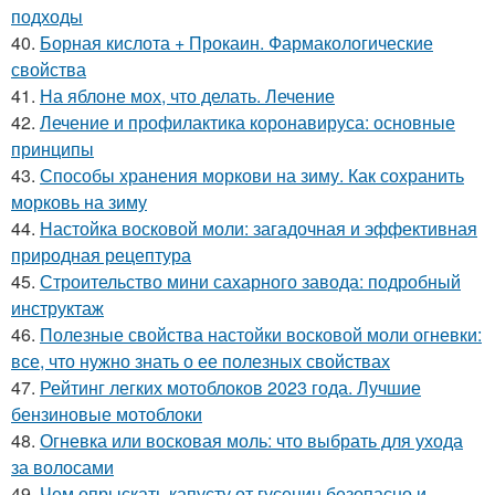
подходы
40.
Борная кислота + Прокаин. Фармакологические
свойства
41.
На яблоне мох, что делать. Лечение
42.
Лечение и профилактика коронавируса: основные
принципы
43.
Способы хранения моркови на зиму. Как сохранить
морковь на зиму
44.
Настойка восковой моли: загадочная и эффективная
природная рецептура
45.
Строительство мини сахарного завода: подробный
инструктаж
46.
Полезные свойства настойки восковой моли огневки:
все, что нужно знать о ее полезных свойствах
47.
Рейтинг легких мотоблоков 2023 года. Лучшие
бензиновые мотоблоки
48.
Огневка или восковая моль: что выбрать для ухода
за волосами
49.
Чем опрыскать капусту от гусениц безопасно и